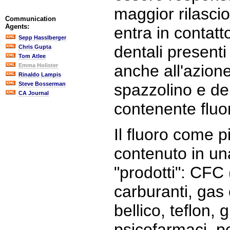
maggior rilasci
Communication
Agents:
entra in contat
Sepp Hasslberger
dentali presenti
Chris Gupta
Tom Atlee
anche all'azion
Emma Holister
Rinaldo Lampis
Steve Bosserman
spazzolino e del
CA Journal
contenente fluo
Il fluoro come pi
contenuto in una
"prodotti": CFC
carburanti, gas
bellico, teflon, g
psicofarmaci, pes