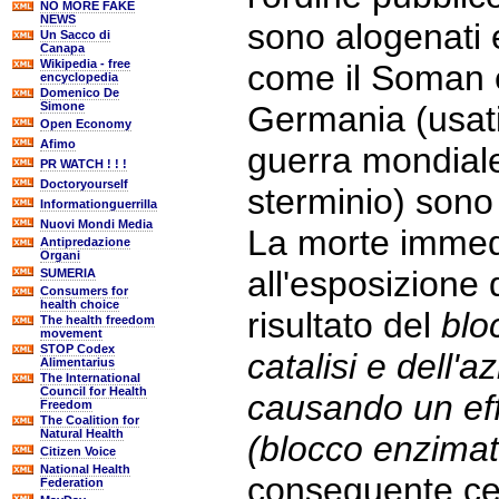
NO MORE FAKE
NEWS
sono alogenati e
Un Sacco di
Canapa
Wikipedia - free
come il Soman e 
encyclopedia
Domenico De
Simone
Germania (usat
Open Economy
Afimo
guerra mondiale
PR WATCH ! ! !
Doctoryourself
sterminio) sono 
Informationguerrilla
Nuovi Mondi Media
La morte immed
Antipredazione
Organi
all'esposizione d
SUMERIA
Consumers for
health choice
risultato del
blo
The health freedom
movement
STOP Codex
catalisi e dell'a
Alimentarius
The International
Council for Health
causando un eff
Freedom
The Coalition for
Natural Health
(blocco enzimat
Citizen Voice
National Health
conseguente ce
Federation