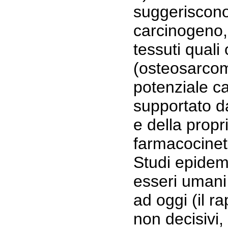
suggeriscono 
carcinogeno,
tessuti quali
(osteosarcoma
potenziale c
supportato da
e della propr
farmacocineti
Studi epidemi
esseri umani
ad oggi (il r
non decisivi