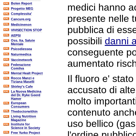
Bolen Report
medici hanno ac
Progetto MEG
Complessita'
presente nelle 
Cancure.org
Medicinenon
pubblica di ess
VIVISECTION STOP
AEPSI
possibili
danni a
Oss. Ita. Salute
Mentale
conseguente poss
Psicodiessea
Naturmedica
Vaccinetwork
aumentato rischi
Federazione
Comilva
Mental Healt Project
Il fluoro e' stato
Rocco Manzi e
Tiziana Maselli
accusato di alte
Shirley's Cafe
La Nuova Medicina
del Dr. Ryke Geerd
molto importanti,
Hamer
European
Consumers
contenuto anche
Thedoctorwithin
Living Nutrition
Magazine
uso bellico (gas
Institute for
Science in Society
l'ordine pubblic
Free Yurko Project