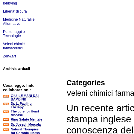
lobbying
Liberta' di cura
Medicine Naturali e
Alternative
Personaggi e
Tecnologie
Veleni chimici
farmaceutici
Zen&art
Archivio articoli
Categories
Cosa leggo, link,
collaborazioni:
Veleni chimici farma
GIU' LE MANI DAI
BAMBINI!
Dr. L. Pauling
Un recente arti
Therapy
The cure for Heart
disease
stampa inglese 
Ring Salute Mentale
Dr. Joseph Mercola
conoscenza del 
Natural Therapies
for Chronic Illness