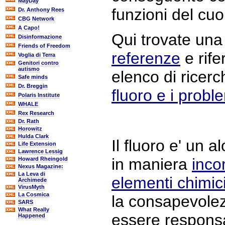
MayDay
funzioni del cuo
Dr. Anthony Rees
CBG Network
A Capo!
Qui trovate una 
Disinformazione
Friends of Freedom
referenze
e rife
Voglia di Terra
Genitori contro
autismo
elenco di ricerc
Safe minds
Dr. Breggin
fluoro e i proble
Polaris Institute
WHALE
Rex Research
Dr. Rath
Horowitz
Hulda Clark
Il fluoro e' un 
Life Extension
Lawrence Lessig
in maniera
incom
Howard Rheingold
Nexus Magazine:
La Leva di
elementi chimic
Archimede
VirusMyth
La Cosmica
la consapevolezz
SARS
What Really
essere responsa
Happened