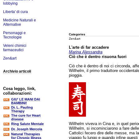
lobbying
Liberta' di cura
Medicine Naturali e
Alternative
Personaggi e
Categories
Tecnologie
Zen&art
Veleni chimici
L'arte di far accadere
farmaceutici
Marina Alessandra
Ciò che è dentro risuona fuori
Zen&art
Ciò che è dentro di noi ci circonda, af
Willhelm, il primo traduttore occidental
Archivio articoli
pioggia.
Cosa leggo, link,
collaborazioni:
GIU' LE MANI DAI
BAMBINI!
Dr. L. Pauling
Therapy
The cure for Heart
disease
Willhelm viveva in Cina e, in quel per
Ring Salute Mentale
Willhelm, si incominciarono a fare delle
Dr. Joseph Mercola
Cattolici fecero dire delle messe, ma l
Natural Therapies
viaggio fu lungo e quando infine questi 
for Chronic Illness