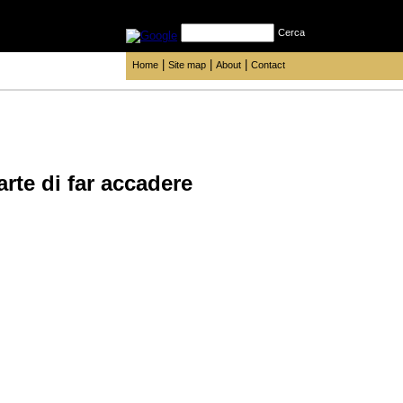
Cerca
|
|
|
Home
Site map
About
Contact
rte di far accadere