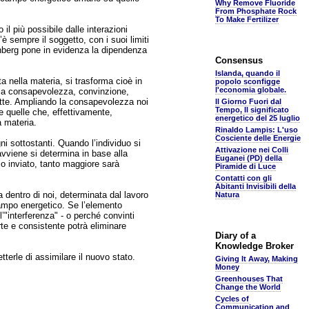
Why Remove Fluoride
From Phosphate Rock
To Make Fertilizer
 il più possibile dalle interazioni
è sempre il soggetto, con i suoi limiti
eisenberg pone in evidenza la dipendenza
Consensus
Islanda, quando il
ta nella materia, si trasforma cioè in
popolo sconfigge
l'economia globale.
alla consapevolezza, convinzione,
otte. Ampliando la consapevolezza noi
Il Giorno Fuori dal
Tempo, Il significato
 quelle che, effettivamente,
energetico del 25 luglio
a materia.
Rinaldo Lampis: L'uso
Cosciente delle Energie
ni sottostanti. Quando l’individuo si
Attivazione nei Colli
 avviene si determina in base alla
Euganei (PD) della
io inviato, tanto maggiore sarà
Piramide di Luce
Contatti con gli
Abitanti Invisibili della
 dentro di noi, determinata dal lavoro
Natura
ampo energetico. Se l’elemento
’"interferenza" - o perché convinti
rte e consistente potrà eliminare
Diary of a
Knowledge Broker
terle di assimilare il nuovo stato.
Giving It Away, Making
Money
Greenhouses That
Change the World
Cycles of
Communication and