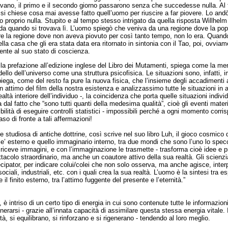
tavano, il primo e il secondo giorno passarono senza che succedesse nulla. Al t
 si chiese cosa mai avesse fatto quell’uomo per riuscire a far piovere. Lo andò
to proprio nulla. Stupito e al tempo stesso intrigato da quella risposta Willh
 da quando si trovava lì. L’uomo spiegò che veniva da una regione dove la pop
re la regione dove non aveva piovuto per così tanto tempo, non lo era. Quando 
ella casa che gli era stata data era ritornato in sintonia con il Tao, poi, ovviam
nte al suo stato di coscienza.
lla prefazione all’edizione inglese del Libro dei Mutamenti, spiega come la me
ello dell’universo come una struttura psicofisica. Le situazioni sono, infatti, i
spiega, come del resto fa pure la nuova fisica, che l’insieme degli accadimenti
 attimo del film della nostra esistenza e analizzassimo tutte le situazioni in at
ealtà interiore dell’individuo -, la coincidenza che porta quelle situazioni ind
l fatto che “sono tutti quanti della medesima qualità”, cioè gli eventi materi
ilità di eseguire controlli statistici - impossibili perché a ogni momento corrisp
aso di fronte a tali affermazioni!
e studiosa di antiche dottrine, così scrive nel suo libro Luh, il gioco cosmico 
eale’ esterno e quello immaginario interno, tra due mondi che sono l’uno lo specch
 riceve immagini, e con l’immaginazione le trasmette - trasforma cioè idee e pr
tacolo straordinario, ma anche un coautore attivo della sua realtà. Gli scienz
rtecipator, per indicare colui/colei che non solo osserva, ma anche agisce, inter
sociali, industriali, etc. con i quali crea la sua realtà. L’uomo è la sintesi tra e
 e il finito esterno, tra l’attimo fuggente del presente e l’eternità.”
è intriso di un certo tipo di energia in cui sono contenute tutte le informazioni
enerarsi - grazie all’innata capacità di assimilare questa stessa energia vitale.
à, si equilibrano, si rinforzano e si rigenerano - tendendo al loro meglio.