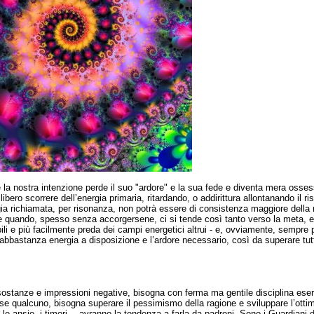
e la nostra intenzione perde il suo "ardore" e la sua fede e diventa mera osse
ibero scorrere dell’energia primaria, ritardando, o addirittura allontanando il r
ia richiamata, per risonanza, non potrà essere di consistenza maggiore della n
ne quando, spesso senza accorgersene, ci si tende così tanto verso la meta, 
ili e più facilmente preda dei campi energetici altrui - e, ovviamente, sempre 
bastanza energia a disposizione e l’ardore necessario, così da superare tutti g
stanze e impressioni negative, bisogna con ferma ma gentile disciplina esercit
sse qualcuno, bisogna superare il pessimismo della ragione e sviluppare l’otti
bi, le ansie, i timori… avranno la tendenza a farla da padroni. Sono i Guardiani