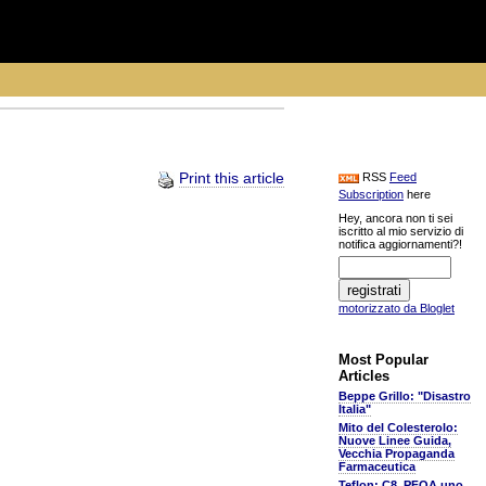
Print this article
RSS
Feed
Subscription
here
Hey, ancora non ti sei
iscritto al mio servizio di
notifica aggiornamenti?!
motorizzato da Bloglet
Most Popular
Articles
Beppe Grillo: "Disastro
Italia"
Mito del Colesterolo:
Nuove Linee Guida,
Vecchia Propaganda
Farmaceutica
Teflon: C8, PFOA uno