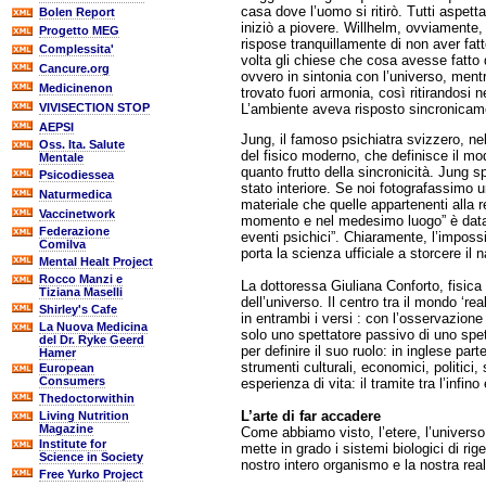
casa dove l’uomo si ritirò. Tutti aspet
Bolen Report
iniziò a piovere. Willhelm, ovviamente,
Progetto MEG
rispose tranquillamente di non aver fat
Complessita'
volta gli chiese che cosa avesse fatto
Cancure.org
ovvero in sintonia con l’universo, ment
Medicinenon
trovato fuori armonia, così ritirandosi n
L’ambiente aveva risposto sincronicame
VIVISECTION STOP
AEPSI
Jung, il famoso psichiatra svizzero, ne
Oss. Ita. Salute
del fisico moderno, che definisce il mod
Mentale
quanto frutto della sincronicità. Jung 
Psicodiessea
stato interiore. Se noi fotografassimo un
Naturmedica
materiale che quelle appartenenti alla r
Vaccinetwork
momento e nel medesimo luogo” è data da
Federazione
eventi psichici”. Chiaramente, l’impossib
Comilva
porta la scienza ufficiale a storcere il n
Mental Healt Project
Rocco Manzi e
La dottoressa Giuliana Conforto, fisica 
Tiziana Maselli
dell’universo. Il centro tra il mondo ‘r
Shirley's Cafe
in entrambi i versi : con l’osservazione
La Nuova Medicina
solo uno spettatore passivo di uno spet
del Dr. Ryke Geerd
per definire il suo ruolo: in inglese pa
Hamer
strumenti culturali, economici, politici, 
European
Consumers
esperienza di vita: il tramite tra l’infino
Thedoctorwithin
L’arte di far accadere
Living Nutrition
Magazine
Come abbiamo visto, l’etere, l’universo, 
Institute for
mette in grado i sistemi biologici di rig
Science in Society
nostro intero organismo e la nostra realt
Free Yurko Project