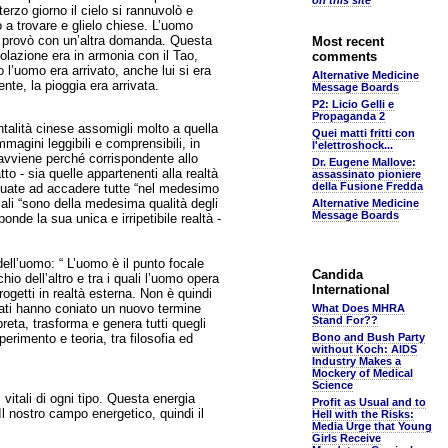
on this site
erzo giorno il cielo si rannuvolò e
 a trovare e glielo chiese. L’uomo
elm provò con un’altra domanda. Questa
Most recent
olazione era in armonia con il Tao,
comments
l’uomo era arrivato, anche lui si era
Alternative Medicine
ente, la pioggia era arrivata.
Message Boards
P2: Licio Gelli e
Propaganda 2
ntalità cinese assomigli molto a quella
Quei matti fritti con
mmagini leggibili e comprensibili, in
l'elettroshock...
 avviene perché corrispondente allo
Dr. Eugene Mallove:
to - sia quelle appartenenti alla realtà
assassinato pioniere
della Fusione Fredda
ividuate ad accadere tutte “nel medesimo
ali “sono della medesima qualità degli
Alternative Medicine
Message Boards
onde la sua unica e irripetibile realtà -
dell’uomo: “ L’uomo è il punto focale
Candida
io dell’altro e tra i quali l’uomo opera
International
ogetti in realtà esterna. Non è quindi
iati hanno coniato un nuovo termine
What Does MHRA
Stand For??
preta, trasforma e genera tutti quegli
sperimento e teoria, tra filosofia ed
Bono and Bush Party
without Koch: AIDS
Industry Makes a
Mockery of Medical
Science
 vitali di ogni tipo. Questa energia
Profit as Usual and to
 Il nostro campo energetico, quindi il
Hell with the Risks:
Media Urge that Young
Girls Receive