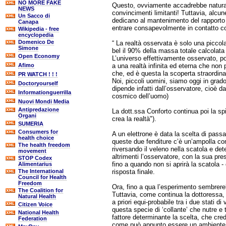
NO MORE FAKE
Questo, ovviamente accadrebbe naturalm
NEWS
convincimenti limitanti! Tuttavia, alcun
Un Sacco di
dedicano al mantenimento del rapporto co
Canapa
entrare consapevolmente in contatto co
Wikipedia - free
encyclopedia
Domenico De
“ La realtà osservata è solo una piccola
Simone
bel il 90% della massa totale calcolata 
Open Economy
L’universo effettivamente osservato, po
a una realtà infinita ed eterna che non
Afimo
che, ed è questa la scoperta straordinar
PR WATCH ! ! !
Noi, piccoli uomini, siamo oggi in grado
Doctoryourself
dipende infatti dall’osservatore, cioè da
Informationguerrilla
cosmico dell’uomo)
Nuovi Mondi Media
Antipredazione
La dott.ssa Conforto continua poi la sp
Organi
crea la realtà").
SUMERIA
Consumers for
A un elettrone è data la scelta di passa
health choice
queste due fenditure c’è un’ampolla co
The health freedom
riversando il veleno nella scatola e de
movement
altrimenti l’osservatore, con la sua pr
STOP Codex
fino a quando non si aprirà la scatola 
Alimentarius
risposta finale.
The International
Council for Health
Freedom
Ora, fino a qua l’esperimento sembrerebb
The Coalition for
Tuttavia, come continua la dottoressa, l
Natural Health
a priori equi-probabile tra i due stati d
Citizen Voice
questa specie di ‘collante’ che nutre e t
National Health
fattore determinante la scelta, che cr
Federation
come può appunto essere un ambiente d