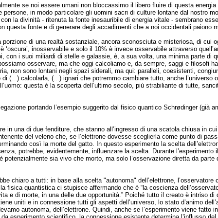
ente se noi essere umani non bloccassimo il libero fluire di questa energia co
e persone, in modo particolare gli uomini sacri di culture lontane dal nostro mon
n la divinità - ritenuta la fonte inesauribile di energia vitale - sembrano esse
n questa fonte e di generare degli accadimenti che a noi occidentali paiono m
 porzione di una realtà sostanziale, ancora sconosciuta e misteriosa, di cui og
è ‘oscura’, inosservabile e solo il 10% è invece osservabile attraverso quell’ar
i, con i suoi miliardi di stelle e galassie, è, a sua volta, una minima parte di
 possiamo osservare, ma che oggi calcoliamo e, da sempre, saggi e filosofi hanno
ia, non sono lontani negli spazi siderali, ma qui: paralleli, coesistenti, congiun
 di (...) calcolarla, (...) ignari che potremmo cambiare tutto, anche l’universo
ll’uomo: questa è la scoperta dell’ultimo secolo, più strabiliante di tutte, sancit
iegazione portando l’esempio suggerito dal fisico quantico Schrødinger (già amp
re in una di due fenditure, che stanno all’ingresso di una scatola chiusa in cui 
ntenente del veleno che, se l’elettrone dovesse sceglierla come punto di pass
terminando così la morte del gatto. In questo esperimento la scelta dell’elett
esenza, potrebbe, evidentemente, influenzare la scelta. Durante l’esperimento i
- è potenzialmente sia vivo che morto, ma solo l’osservazione diretta da parte 
e chiaro a tutti: in base alla scelta "autonoma" dell’elettrone, l’osservatore c
a fisica quantistica ci stupisce affermando che è “la coscienza dell’osservator
i vita e di morte, in una delle due opportunità.” Poiché tutto il creato è intriso d
iene uniti e in connessione tutti gli aspetti dell’universo, lo stato d’animo dell
edevamo autonoma, dell’elettrone. Quindi, anche se l’esperimento viene fatto 
a esperimento scientifico, la connessione esistente determina l’influsso de