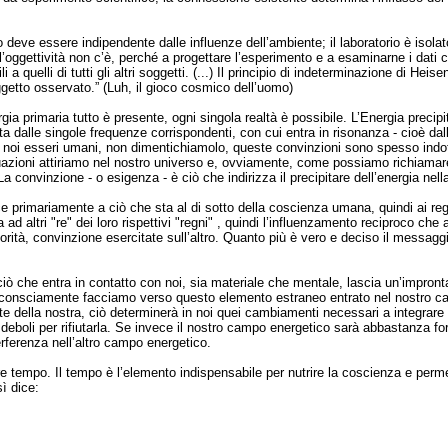
o deve essere indipendente dalle influenze dell’ambiente; il laboratorio è isolato
oggettività non c’è, perché a progettare l’esperimento e a esaminarne i dati c’
li a quelli di tutti gli altri soggetti. (...) Il principio di indeterminazione di H
getto osservato.” (Luh, il gioco cosmico dell’uomo)
gia primaria tutto è presente, ogni singola realtà è possibile. L’Energia precipi
ta dalle singole frequenze corrispondenti, con cui entra in risonanza - cioè d
er noi esseri umani, non dimentichiamolo, queste convinzioni sono spesso ind
uazioni attiriamo nel nostro universo e, ovviamente, come possiamo richiamare
a convinzione - o esigenza - è ciò che indirizza il precipitare dell’energia nell
ce primariamente a ciò che sta al di sotto della coscienza umana, quindi ai reg
ad altri "re" dei loro rispettivi "regni" , quindi l’influenzamento reciproco che
orità, convinzione esercitate sull’altro. Quanto più è vero e deciso il messagg
iò che entra in contatto con noi, sia materiale che mentale, lascia un’impronta
nconsciamente facciamo verso questo elemento estraneo entrato nel nostro c
te della nostra, ciò determinerà in noi quei cambiamenti necessari a integrare l
 deboli per rifiutarla. Se invece il nostro campo energetico sarà abbastanza fo
terferenza nell’altro campo energetico.
re tempo. Il tempo è l’elemento indispensabile per nutrire la coscienza e permet
ì dice: