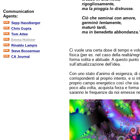
rigogliosamente,
ma la pioggia lo distrusse.
Communication
Agents:
Ciò che seminai con amore,
germinò lentamente,
Sepp Hasslberger
maturò tardi,
Chris Gupta
ma in benedetta abbondanza.
Tom Atlee
Emma Holister
Rinaldo Lampis
Ci vuole una certa dose di tempo e volo
Steve Bosserman
fisica (per es. nel caso della realtà/reg
CA Journal
forma solita e abituale. A questo punto
sull’attualizzazione dell’idea.
Con uno stato d’animo di esigenza, di c
corrispondenti al proprio intento, e si 
proprio campo energetico così che sia a
poco alla volta, acquista forza e forma
saranno le frequenze da noi emesse nel