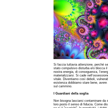
Si faccia tuttavia attenzione, perché s
stato compulsivo disturba e/o blocca il l
nostra energia, di conseguenza, l’energ
materializzarsi. Si cade nell’ossessio
vitale. Diventiamo così deboli, vulnerab
esistenza dobbiamo stare bene, avere ab
sul cammino.
I Guardiani della soglia
Non bisogna lasciarsi contaminare da so
loro posto il senso di fiducia. Come di
se si è "scarichi", le negatività, i dub