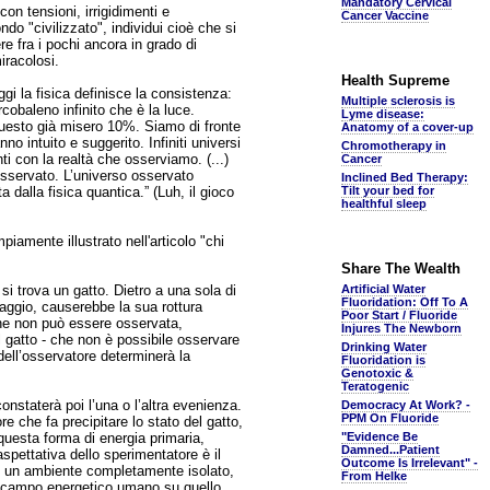
Mandatory Cervical
n tensioni, irrigidimenti e
Cancer Vaccine
do "civilizzato", individui cioè che si
re fra i pochi ancora in grado di
iracolosi.
Health Supreme
gi la fisica definisce la consistenza:
Multiple sclerosis is
cobaleno infinito che è la luce.
Lyme disease:
 questo già misero 10%. Siamo di fronte
Anatomy of a cover-up
 intuito e suggerito. Infiniti universi
Chromotherapy in
ti con la realtà che osserviamo. (...)
Cancer
 osservato. L’universo osservato
Inclined Bed Therapy:
a dalla fisica quantica.” (Luh, il gioco
Tilt your bed for
healthful sleep
iamente illustrato nell'articolo "chi
Share The Wealth
si trova un gatto. Dietro a una sola di
Artificial Water
Fluoridation: Off To A
aggio, causerebbe la sua rottura
Poor Start / Fluoride
rone non può essere osservata,
Injures The Newborn
l gatto - che non è possibile osservare
Drinking Water
dell’osservatore determinerà la
Fluoridation is
Genotoxic &
Teratogenic
onstaterà poi l’una o l’altra evenienza.
Democracy At Work? -
PPM On Fluoride
e che fa precipitare lo stato del gatto,
i questa forma di energia primaria,
"Evidence Be
Damned...Patient
’aspettativa dello sperimentatore è il
Outcome Is Irrelevant" -
in un ambiente completamente isolato,
From Helke
l campo energetico umano su quello