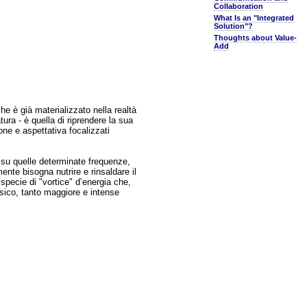
Collaboration
What Is an "Integrated
Solution"?
Thoughts about Value-
Add
he è già materializzato nella realtà
tura - è quella di riprendere la sua
one e aspettativa focalizzati
a su quelle determinate frequenze,
ente bisogna nutrire e rinsaldare il
specie di "vortice" d’energia che,
isico, tanto maggiore e intense