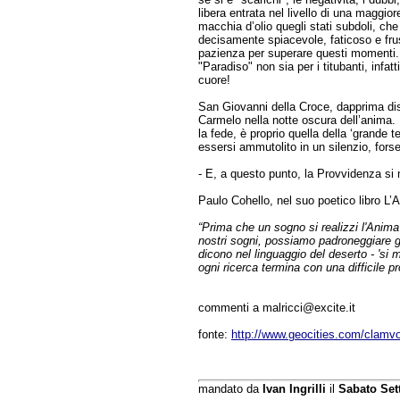
libera entrata nel livello di una maggio
macchia d’olio quegli stati subdoli, che
decisamente spiacevole, faticoso e frust
pazienza per superare questi momenti. 
"Paradiso" non sia per i titubanti, infat
cuore!
San Giovanni della Croce, dapprima dis
Carmelo nella notte oscura dell’anima. 
la fede, è proprio quella della ‘grande t
essersi ammutolito in un silenzio, forse
- E, a questo punto, la Provvidenza si
Paulo Cohello, nel suo poetico libro L’
“Prima che un sogno si realizzi l'Anima
nostri sogni, possiamo padroneggiare gl
dicono nel linguaggio del deserto - 'si 
ogni ricerca termina con una difficile pro
commenti a malricci@excite.it
fonte:
http://www.geocities.com/clamvo
mandato da
Ivan Ingrilli
il
Sabato Set