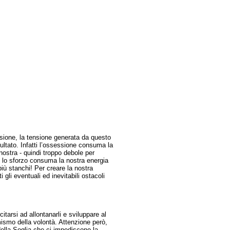
ssione, la tensione generata da questo
isultato. Infatti l’ossessione consuma la
ostra - quindi troppo debole per
e lo sforzo consuma la nostra energia
più stanchi! Per creare la nostra
li eventuali ed inevitabili ostacoli
arsi ad allontanarli e sviluppare al
mismo della volontà. Attenzione però,
 della Soglia che ci impediscono la