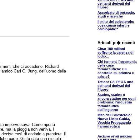
dei tanti derivati del
Fluoro
Ascorbato di potassio,
studi e ricerche
Il mito del colesterolo:
cosa causa infarti e
cardiopatie?
Articoli pi� recenti
Cina: 100 milioni
soffrono la carenza di
Iodio...
Chi fermera' l'egemonia
delle case
enimenti che ci accadono. Richard
farmaceutiche e il
all’amico Carl G. Jung, dell’uomo della
controllo su scienza e
salute?
Teflon: C8, PFOA uno
dei tanti derivati del
Fluoro
Statine, statine e
ancora statine per ogni
problema: l'industria
farmaceutica
dell'inganno
Mito del Colesterolo:
Nuove Linee Guida,
Vecchia Propaganda
cità imperversava. Come riporta
Farmaceutica
are, ma la pioggia non veniva. I
 decise così di andarlo a prendere. Il
Archive of all articles
lche parte. Gli fu data una piccola