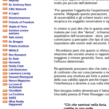
MayDay
molto più piccolo dell’elettrone!
Dr. Anthony Rees
CBG Network
“Per garantire l’oggettività l’esperiment
A Capo!
esterne. Malgrado queste precauzioni, l’
di osservabilità e gli schemi teorici simi
Disinformazione
reciproca tra soggetto osservatore e og
Friends of Freedom
Voglia di Terra
In sintesi si può dire che in questa ener
Genitori contro
materia per così dire "densa", richiama
autismo
aspettative dell’osservatore - dove, p
Safe minds
cominciamo a percepire che tipo di sit
Dr. Breggin
rispondono alle nostre reali necessità. L
Polaris Institute
- Ricordiamo però che questo si riferis
WHALE
relaziona alla società umana si rapporta 
Rex Research
maggiore o minore genuinità, forza, aut
Dr. Rath
l’influsso determinato.
Horowitz
Hulda Clark
Ricapitolando possiamo dire che tutto c
Life Extension
di confronto che noi consciamente o i
Lawrence Lessig
presenta una struttura più forte e poten
Howard Rheingold
della sua validità oppure perché troppo
Nexus Magazine:
l’interferenza e divenire a sua volta in
La Leva di
Archimede
Non bisogna inoltre dimenticare il fatto
VirusMyth
Una bella poesia di Peter Rosegger cos
La Cosmica
SARS
What Really
“Ciò che seminai nella furia,
Happened
crebbe in una notte,