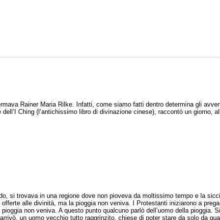
fermava Rainer Maria Rilke. Infatti, come siamo fatti dentro determina gli avv
e dell’I Ching (l’antichissimo libro di divinazione cinese), raccontò un giorno, 
iodo, si trovava in una regione dove non pioveva da moltissimo tempo e la sic
 offerte alle divinità, ma la pioggia non veniva. I Protestanti iniziarono a preg
a pioggia non veniva. A questo punto qualcuno parlò dell’uomo della pioggia. Si
arrivò, un uomo vecchio tutto raggrinzito, chiese di poter stare da solo da qua