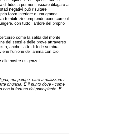
à di fiducia per non lasciare dilagare a
tati negativi può risultare
opria forza interiore e una grande
a terribili. Si comprende bene come il
ungere, con tutto l’ardore del proprio
 percorso come la salita del monte
one dei sensi e delle prove attraverso
sposta, anche l’atto di fede sembra
vviene l’unione dell’anima con Dio.
 alle nostre esigenze!
igna, ma perché, oltre a realizzare i
rte rinuncia. È il punto dove - come
a con la fortuna del principiante. E