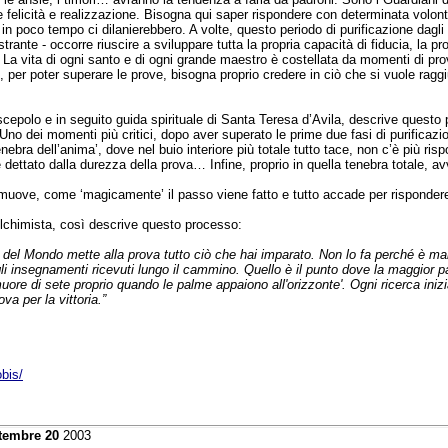
re felicità e realizzazione. Bisogna qui saper rispondere con determinata volont
 in poco tempo ci dilanierebbero. A volte, questo periodo di purificazione dagli s
rante - occorre riuscire a sviluppare tutta la propria capacità di fiducia, la pr
La vita di ogni santo e di ogni grande maestro è costellata da momenti di prov
ti, per poter superare le prove, bisogna proprio credere in ciò che si vuole raggi
cepolo e in seguito guida spirituale di Santa Teresa d’Avila, descrive questo
Uno dei momenti più critici, dopo aver superato le prime due fasi di purificazi
enebra dell’anima’, dove nel buio interiore più totale tutto tace, non c’è più ri
 dettato dalla durezza della prova… Infine, proprio in quella tenebra totale, a
 muove, come ‘magicamente’ il passo viene fatto e tutto accade per rispondere
Alchimista, così descrive questo processo:
 del Mondo mette alla prova tutto ciò che hai imparato. Non lo fa perché è mal
i insegnamenti ricevuti lungo il cammino. Quello è il punto dove la maggior pa
muore di sete proprio quando le palme appaiono all'orizzonte'. Ogni ricerca inizi
va per la vittoria.”
bis/
tembre 20
2003