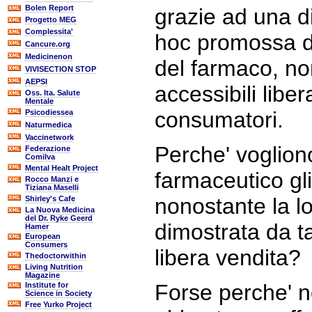
Bolen Report
grazie ad una d
Progetto MEG
Complessita'
hoc promossa de
Cancure.org
Medicinenon
del farmaco, no
VIVISECTION STOP
AEPSI
accessibili libe
Oss. Ita. Salute
Mentale
consumatori.
Psicodiessea
Naturmedica
Vaccinetwork
Perche' voglion
Federazione
Comilva
Mental Healt Project
farmaceutico gli
Rocco Manzi e
Tiziana Maselli
nonostante la l
Shirley's Cafe
La Nuova Medicina
del Dr. Ryke Geerd
dimostrata da tan
Hamer
European
Consumers
libera vendita?
Thedoctorwithin
Living Nutrition
Magazine
Forse perche' 
Institute for
Science in Society
Free Yurko Project