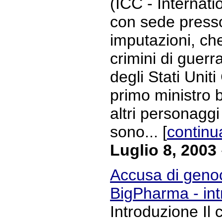
(ICC - Internati
con sede presso
imputazioni, ch
crimini di guerr
degli Stati Unit
primo ministro b
altri personaggi 
sono... [
continu
Luglio 8, 2003
Accusa di genoci
BigPharma - in
Introduzione Il 