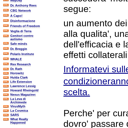
MayDay
Dr. Anthony Rees
segue:
CBG Network
A Capo!
un aumento dei 
Disinformazione
Friends of Freedom
alla qualita', u
Voglia di Terra
Genitori contro
autismo
dell'efficacia e l
Safe minds
Dr. Breggin
effetti collaterali
Polaris Institute
WHALE
Rex Research
Informatevi sull
Dr. Rath
Horowitz
Hulda Clark
condizioneranno
Life Extension
Lawrence Lessig
scelta.
Howard Rheingold
Nexus Magazine:
La Leva di
Archimede
VirusMyth
Perche' per cur
La Cosmica
SARS
What Really
dovro' passare 
Happened