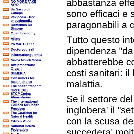
abbastanza effet
NO MORE FAKE
NEWS
Un Sacco di
sono efficaci e s
Canapa
Wikipedia - free
encyclopedia
paragonabili a q
Domenico De
Simone
Open Economy
Tutto questo in
Afimo
PR WATCH ! ! !
dipendenza "da 
Doctoryourself
Informationguerrilla
abbatterebbe c
Nuovi Mondi Media
Antipredazione
Organi
costi sanitari: i
SUMERIA
Consumers for
malattia.
health choice
The health freedom
movement
STOP Codex
Se il settore de
Alimentarius
The International
Council for Health
inglobera' il "se
Freedom
The Coalition for
Natural Health
con la scusa del
Citizen Voice
National Health
succedera' molt
Federation