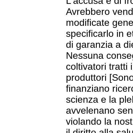
L'accusa è di f
Avrebbero vend
modificate gen
specificarlo in 
di garanzia a di
Nessuna conseg
coltivatori tratt
produttori [Son
finanziano ricer
scienza e la ple
avvelenano sen
violando la nostr
il diritto alla s