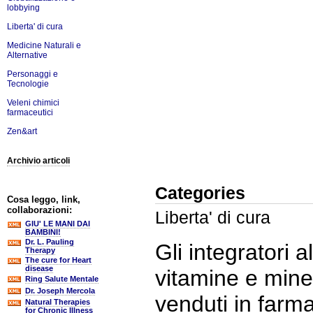
lobbying
Liberta' di cura
Medicine Naturali e
Alternative
Personaggi e
Tecnologie
Veleni chimici
farmaceutici
Zen&art
Archivio articoli
Categories
Cosa leggo, link,
collaborazioni:
Liberta' di cura
GIU' LE MANI DAI
BAMBINI!
Dr. L. Pauling
Gli integratori 
Therapy
The cure for Heart
disease
vitamine e mine
Ring Salute Mentale
Dr. Joseph Mercola
venduti in farma
Natural Therapies
for Chronic Illness