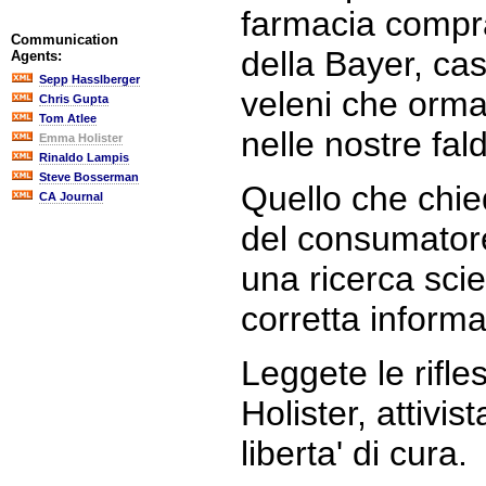
farmacia compr
Communication
della Bayer, cas
Agents:
Sepp Hasslberger
veleni che orma
Chris Gupta
Tom Atlee
nelle nostre fal
Emma Holister
Rinaldo Lampis
Steve Bosserman
Quello che chie
CA Journal
del consumator
una ricerca scie
corretta inform
Leggete le rifl
Holister, attivis
liberta' di cura.