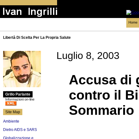
Home
Libertà Di Scelta Per La Propria Salute
Luglio 8, 2003
Accusa di 
contro il 
Grillo Parlante
Informazioni on-line
Sommario
Site Map
Ambiente
Dietro AIDS e SARS
Globalizzazione e