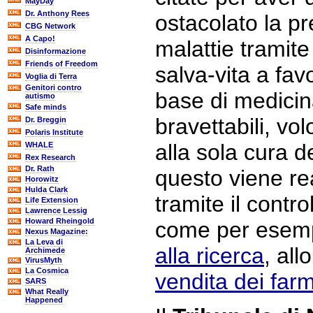
MayDay
Dr. Anthony Rees
ostacolato la p
CBG Network
A Capo!
malattie tramite 
Disinformazione
Friends of Freedom
salva-vita a fav
Voglia di Terra
Genitori contro
base di medicina
autismo
Safe minds
bravettabili, vo
Dr. Breggin
Polaris Institute
alla sola cura d
WHALE
Rex Research
Dr. Rath
questo viene re
Horowitz
Hulda Clark
tramite il contro
Life Extension
Lawrence Lessig
Howard Rheingold
come per esem
Nexus Magazine:
La Leva di
alla ricerca
, all
Archimede
VirusMyth
La Cosmica
vendita dei far
SARS
What Really
Happened