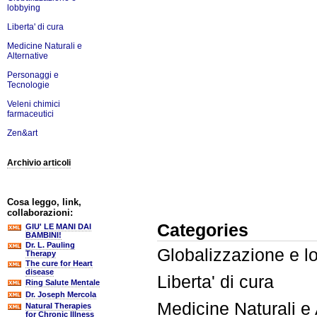
lobbying
Liberta' di cura
Medicine Naturali e
Alternative
Personaggi e
Tecnologie
Veleni chimici
farmaceutici
Zen&art
Archivio articoli
Cosa leggo, link,
collaborazioni:
Categories
GIU' LE MANI DAI
BAMBINI!
Dr. L. Pauling
Globalizzazione e l
Therapy
The cure for Heart
disease
Liberta' di cura
Ring Salute Mentale
Dr. Joseph Mercola
Medicine Naturali e 
Natural Therapies
for Chronic Illness