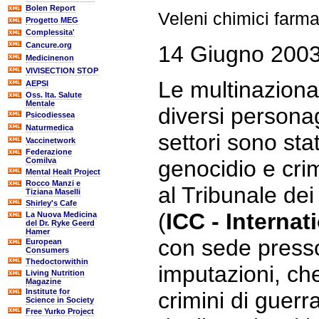
Bolen Report
Veleni chimici farma
Progetto MEG
Complessita'
Cancure.org
14 Giugno 2003 
Medicinenon
VIVISECTION STOP
Le multinaziona
AEPSI
Oss. Ita. Salute
Mentale
diversi personag
Psicodiessea
Naturmedica
settori sono sta
Vaccinetwork
Federazione
Comilva
genocidio e crim
Mental Healt Project
Rocco Manzi e
al Tribunale dei
Tiziana Maselli
Shirley's Cafe
(
ICC - Internat
La Nuova Medicina
del Dr. Ryke Geerd
Hamer
con sede presso
European
Consumers
Thedoctorwithin
imputazioni, ch
Living Nutrition
Magazine
Institute for
crimini di guerr
Science in Society
Free Yurko Project