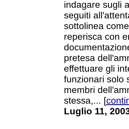
indagare sugli 
seguiti all'atten
sottolinea com
reperisca con en
documentazione
pretesa dell'am
effettuare gli in
funzionari solo 
membri dell'am
stessa,... [
conti
Luglio 11, 200