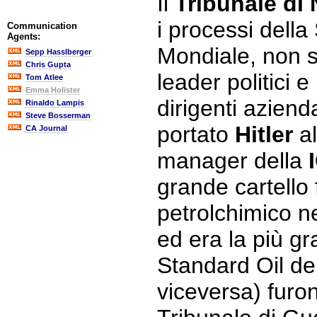
Il
Tribunale di
i processi dell
Communication
Agents:
Mondiale, non 
Sepp Hasslberger
Chris Gupta
leader politici e
Tom Atlee
Emma Holister
dirigenti azien
Rinaldo Lampis
Steve Bosserman
portato
Hitler
al
CA Journal
manager della
grande cartello
petrolchimico ne
ed era la più gr
Standard Oil de
viceversa) furon