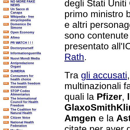
degli Stati Uniti
NO MORE FAKE
NEWS
Un Sacco di
primo ministro 
Canapa
Wikipedia - free
encyclopedia
e altri personagg
Domenico De
Simone
sono contenute 
Open Economy
Afimo
PR WATCH ! ! !
presentato all'
Doctoryourself
Informationguerrilla
Rath
.
Nuovi Mondi Media
Antipredazione
Organi
SUMERIA
Tra
gli accusati
Consumers for
health choice
multinazionali f
The health freedom
movement
STOP Codex
quali la
Pfizer
,
Alimentarius
The International
Council for Health
GlaxoSmithKli
Freedom
The Coalition for
Natural Health
Amgen
e la
As
Citizen Voice
National Health
citate per aver
Federation