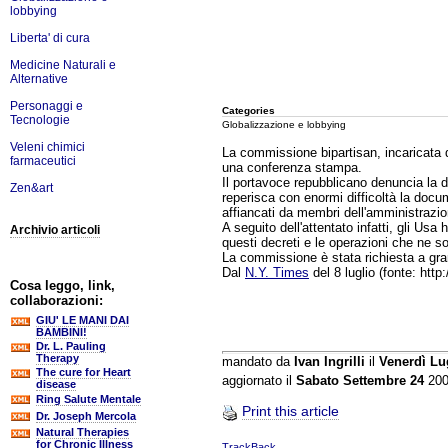
lobbying
Liberta' di cura
Medicine Naturali e
Alternative
Personaggi e
Categories
Tecnologie
Globalizzazione e lobbying
Veleni chimici
La commissione bipartisan, incaricata di
farmaceutici
una conferenza stampa.
Il portavoce repubblicano denuncia la di
Zen&art
reperisca con enormi difficoltà la docum
affiancati da membri dell'amministrazio
A seguito dell'attentato infatti, gli Usa
Archivio articoli
questi decreti e le operazioni che ne s
La commissione è stata richiesta a gran
Dal
N.Y. Times
del 8 luglio (fonte: htt
Cosa leggo, link,
collaborazioni:
GIU' LE MANI DAI
BAMBINI!
Dr. L. Pauling
Therapy
mandato da
Ivan Ingrilli
il
Venerdì Lu
The cure for Heart
aggiornato il
Sabato Settembre 24
200
disease
Ring Salute Mentale
Print this article
Dr. Joseph Mercola
Natural Therapies
for Chronic Illness
TrackBack