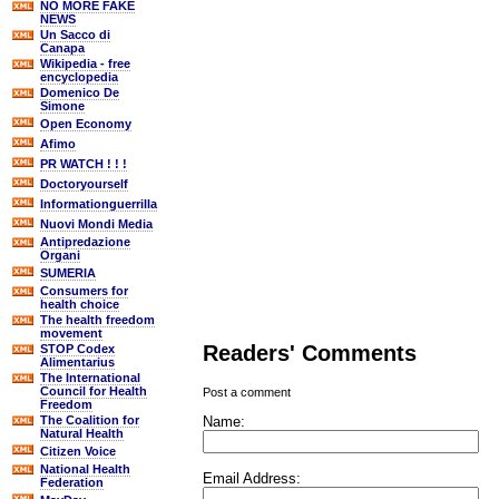
NO MORE FAKE
NEWS
Un Sacco di
Canapa
Wikipedia - free
encyclopedia
Domenico De
Simone
Open Economy
Afimo
PR WATCH ! ! !
Doctoryourself
Informationguerrilla
Nuovi Mondi Media
Antipredazione
Organi
SUMERIA
Consumers for
health choice
The health freedom
movement
Readers' Comments
STOP Codex
Alimentarius
The International
Council for Health
Post a comment
Freedom
Name:
The Coalition for
Natural Health
Citizen Voice
National Health
Email Address:
Federation