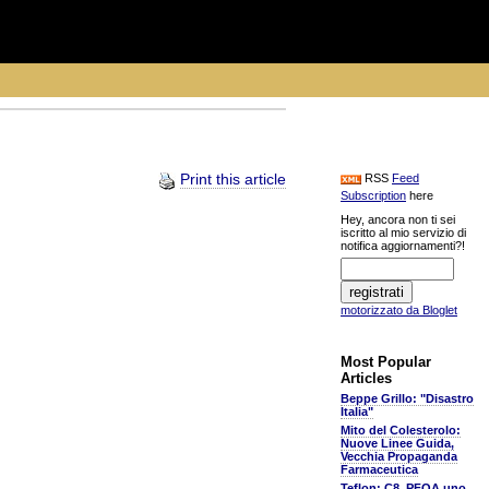
Print this article
RSS
Feed
Subscription
here
Hey, ancora non ti sei
iscritto al mio servizio di
notifica aggiornamenti?!
motorizzato da Bloglet
Most Popular
Articles
Beppe Grillo: "Disastro
Italia"
Mito del Colesterolo:
Nuove Linee Guida,
Vecchia Propaganda
Farmaceutica
Teflon: C8, PFOA uno