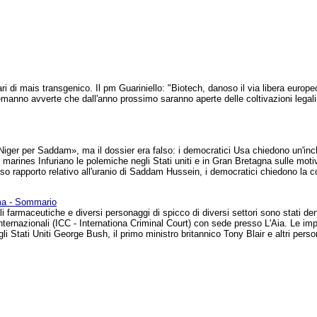
tari di mais transgenico. Il pm Guariniello: "Biotech, danoso il via libera europ
emanno avverte che dall'anno prossimo saranno aperte delle coltivazioni legali 
iger per Saddam», ma il dossier era falso: i democratici Usa chiedono un'inchi
tre marines Infuriano le polemiche negli Stati uniti e in Gran Bretagna sulle moti
so rapporto relativo all'uranio di Saddam Hussein, i democratici chiedono la c
rma - Sommario
 farmaceutiche e diversi personaggi di spicco di diversi settori sono stati den
 internazionali (ICC - Internationa Criminal Court) con sede presso L'Aia. Le i
gli Stati Uniti George Bush, il primo ministro britannico Tony Blair e altri perso