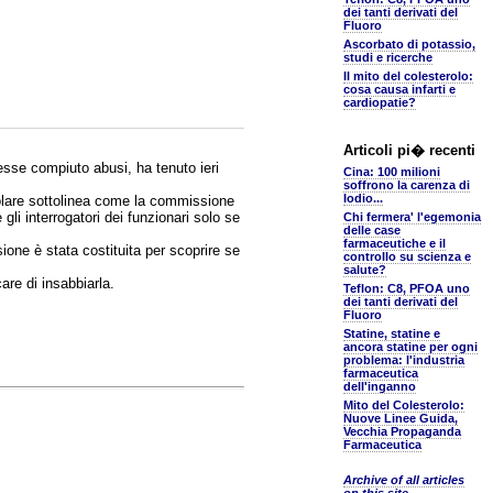
dei tanti derivati del
Fluoro
Ascorbato di potassio,
studi e ricerche
Il mito del colesterolo:
cosa causa infarti e
cardiopatie?
Articoli pi� recenti
vesse compiuto abusi, ha tenuto ieri
Cina: 100 milioni
soffrono la carenza di
Iodio...
icolare sottolinea come la commissione
li interrogatori dei funzionari solo se
Chi fermera' l'egemonia
delle case
farmaceutiche e il
sione è stata costituita per scoprire se
controllo su scienza e
salute?
are di insabbiarla.
Teflon: C8, PFOA uno
dei tanti derivati del
Fluoro
Statine, statine e
ancora statine per ogni
problema: l'industria
farmaceutica
dell'inganno
Mito del Colesterolo:
Nuove Linee Guida,
Vecchia Propaganda
Farmaceutica
Archive of all articles