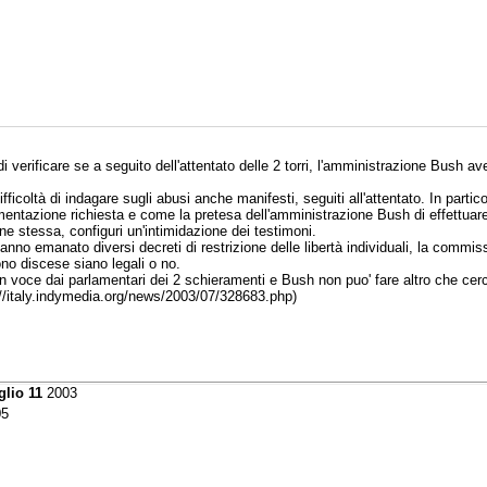
 verificare se a seguito dell'attentato delle 2 torri, l'amministrazione Bush a
fficoltà di indagare sugli abusi anche manifesti, seguiti all'attentato. In part
entazione richiesta e come la pretesa dell'amministrazione Bush di effettuare g
ne stessa, configuri un'intimidazione dei testimoni.
 hanno emanato diversi decreti di restrizione delle libertà individuali, la commis
ono discese siano legali o no.
 voce dai parlamentari dei 2 schieramenti e Bush non puo' fare altro che cerc
p://italy.indymedia.org/news/2003/07/328683.php)
glio 11
2003
5