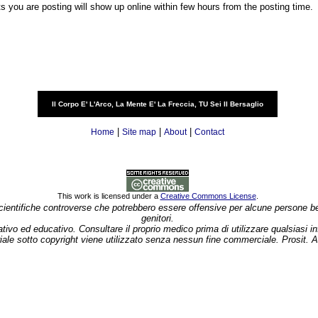
you are posting will show up online within few hours from the posting time.
Il Corpo E' L'Arco, La Mente E' La Freccia, TU Sei Il Bersaglio
|
|
|
Home
Site map
About
Contact
This work is licensed under a
Creative Commons License
.
 scientifiche controverse che potrebbero essere offensive per alcune persone b
genitori.
ativo ed educativo. Consultare il proprio medico prima di utilizzare qualsiasi 
iale sotto copyright viene utilizzato senza nessun fine commerciale. Prosit. 