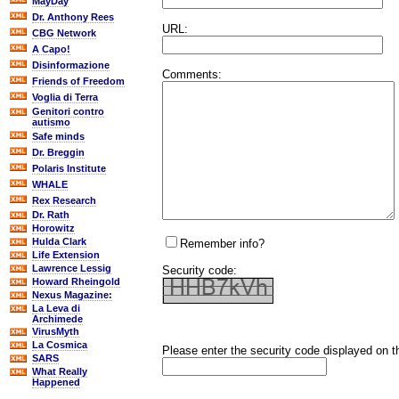
MayDay
Dr. Anthony Rees
URL:
CBG Network
A Capo!
Disinformazione
Comments:
Friends of Freedom
Voglia di Terra
Genitori contro
autismo
Safe minds
Dr. Breggin
Polaris Institute
WHALE
Rex Research
Dr. Rath
Horowitz
Hulda Clark
Remember info?
Life Extension
Lawrence Lessig
Security code:
Howard Rheingold
Nexus Magazine:
La Leva di
Archimede
VirusMyth
La Cosmica
Please enter the security code displayed on t
SARS
What Really
Happened