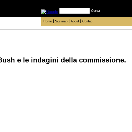
Cerca
|
|
|
Home
Site map
About
Contact
ush e le indagini della commissione.