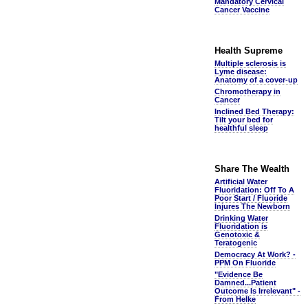
Mandatory Cervical
Cancer Vaccine
Health Supreme
Multiple sclerosis is
Lyme disease:
Anatomy of a cover-up
Chromotherapy in
Cancer
Inclined Bed Therapy:
Tilt your bed for
healthful sleep
Share The Wealth
Artificial Water
Fluoridation: Off To A
Poor Start / Fluoride
Injures The Newborn
Drinking Water
Fluoridation is
Genotoxic &
Teratogenic
Democracy At Work? -
PPM On Fluoride
"Evidence Be
Damned...Patient
Outcome Is Irrelevant" -
From Helke