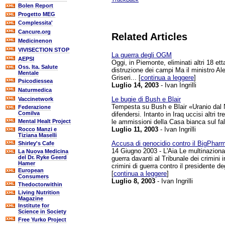
Bolen Report
Progetto MEG
Complessita'
Cancure.org
Related Articles
Medicinenon
VIVISECTION STOP
La guerra degli OGM
AEPSI
Oggi, in Piemonte, eliminati altri 18 et
Oss. Ita. Salute
distruzione dei campi Ma il ministro Al
Mentale
Griseri... [
continua a leggere
]
Psicodiessea
Luglio 14, 2003
- Ivan Ingrilli
Naturmedica
Le bugie di Bush e Blair
Vaccinetwork
Tempesta su Bush e Blair «Uranio dal N
Federazione
Comilva
difendersi. Intanto in Iraq uccisi altri 
le ammissioni della Casa bianca sul fal
Mental Healt Project
Luglio 11, 2003
- Ivan Ingrilli
Rocco Manzi e
Tiziana Maselli
Accusa di genocidio contro il BigPha
Shirley's Cafe
14 Giugno 2003 - L'Aia Le multinazionali
La Nuova Medicina
del Dr. Ryke Geerd
guerra davanti al Tribunale dei crimini
Hamer
crimini di guerra contro il presidente de
European
[
continua a leggere
]
Consumers
Luglio 8, 2003
- Ivan Ingrilli
Thedoctorwithin
Living Nutrition
Magazine
Institute for
Science in Society
Free Yurko Project