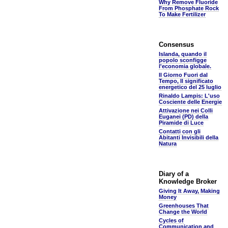
Why Remove Fluoride
From Phosphate Rock
To Make Fertilizer
Consensus
Islanda, quando il
popolo sconfigge
l'economia globale.
Il Giorno Fuori dal
Tempo, Il significato
energetico del 25 luglio
Rinaldo Lampis: L'uso
Cosciente delle Energie
Attivazione nei Colli
Euganei (PD) della
Piramide di Luce
Contatti con gli
Abitanti Invisibili della
Natura
Diary of a
Knowledge Broker
Giving It Away, Making
Money
Greenhouses That
Change the World
Cycles of
Communication and