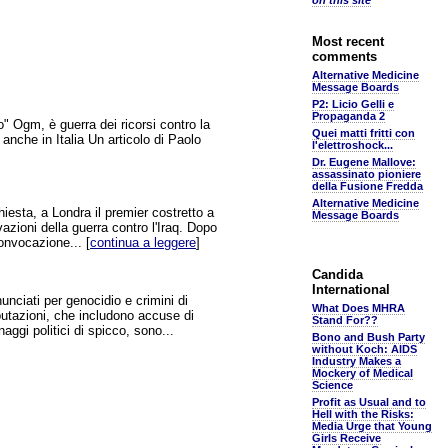
on this site
Most recent
comments
Alternative Medicine
Message Boards
P2: Licio Gelli e
Propaganda 2
eo" Ogm, è guerra dei ricorsi contro la
Quei matti fritti con
anche in Italia Un articolo di Paolo
l'elettroshock...
Dr. Eugene Mallove:
assassinato pioniere
della Fusione Fredda
Alternative Medicine
esta, a Londra il premier costretto a
Message Boards
vazioni della guerra contro l'Iraq. Dopo
onvocazione... [
continua a leggere
]
Candida
International
unciati per genocidio e crimini di
What Does MHRA
mputazioni, che includono accuse di
Stand For??
naggi politici di spicco, sono...
Bono and Bush Party
without Koch: AIDS
Industry Makes a
Mockery of Medical
Science
Profit as Usual and to
Hell with the Risks:
Media Urge that Young
Girls Receive