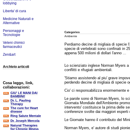
lobbying
Liberta' di cura
Medicine Naturali e
Alternative
Personaggi e
Categories
Tecnologie
Ambiente
Veleni chimici
Perdiamo decine di migliaia di specie l'a
farmaceutici
specie di vertebrati sono confinati in 
appena 500 milioni di dollari l'anno ...
Zen&art
Lo scienziato inglese Norman Myers a R
Archivio articoli
conflitti e rifugiati ambientali.
'Stiamo assistendo al piu' grave impover
perdendo decine di migliaia di specie og
Cosa leggo, link,
collaborazioni:
Cio' ci responsabilizza enormemente e fa
GIU' LE MANI DAI
BAMBINI!
Le parole sono di Norman Myers, lo scie
Dr. L. Pauling
Giornata Mondiale dell'Ambiente promossa
Therapy
intervento' costituisce la prima delle s
The cure for Heart
conferenze svolte dai maggiori esperti
disease
Ring Salute Mentale
Le Giornate hanno il contributo del Min
Dr. Joseph Mercola
Natural Therapies
Norman Myers, e' autore di studi pionieri
for Chronic Illness