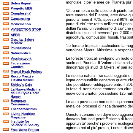
mondiale, cioe' le aree del Pianeta piu
Bolen Report
Progetto MEG
'Oltre un terzo delle specie di piante te
Complessita'
terre emerse del Pianeta, aree dove que
Cancure.org
perso almeno il 70%, spesso il 90%, del
parte di cio' che resta nell'arco di poc
Medicinenon
dollari l'anno, un ventesimo di cio' che
VIVISECTION STOP
distribuire 'sussidi perversi' per 2.000 
AEPSI
agricoltura, combustibili fossili, tras
Oss. Ita. Salute
Mentale
'Le foreste tropicali racchiudono la mag
Psicodiessea
sottolinea Myers. Altissime le responsab
Naturmedica
Le foreste tropicali svolgono un ruolo c
Vaccinetwork
suolo del Pianeta. Il 'valore della biodi
Federazione
dimostrato gli studi di Myers, e' pari ad
Comilva
Mental Healt Project
Le risorse naturali, se saccheggiate e m
Rocco Manzi e
legna combustibile generano guerre civil
Tiziana Maselli
che potrebbero raddoppiare entro il 2010
Shirley's Cafe
in fase di transizione contano ora oltre 
La Nuova Medicina
nuovi consumatori possiedono 125 milioni
del Dr. Ryke Geerd
Hamer
European
Le auto provocano non solo inquinament
Consumers
meta' dei processi di riscaldamento del
Thedoctorwithin
Living Nutrition
Questo scenario non deve scoraggiarci, 
Magazine
davvero fortunati perchÈ siamo di fron
Institute for
opportunita' perche' i problemi ecolog
Science in Society
agiremo noi al piu' presto, i nostri dis
Free Yurko Project