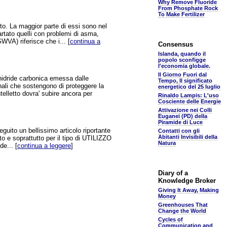
Why Remove Fluoride
From Phosphate Rock
To Make Fertilizer
to. La maggior parte di essi sono nel
artato quelli con problemi di asma,
WVA) riferisce che i... [
continua a
Consensus
Islanda, quando il
popolo sconfigge
l'economia globale.
Il Giorno Fuori dal
nidride carbonica emessa dalle
Tempo, Il significato
inali che sostengono di proteggere la
energetico del 25 luglio
elletto dovra' subire ancora per
Rinaldo Lampis: L'uso
Cosciente delle Energie
Attivazione nei Colli
Euganei (PD) della
Piramide di Luce
eguito un bellissimo articolo riportante
Contatti con gli
Abitanti Invisibili della
ato e soprattutto per il tipo di UTILIZZO
Natura
de... [
continua a leggere
]
Diary of a
Knowledge Broker
Giving It Away, Making
Money
Greenhouses That
Change the World
Cycles of
Communication and