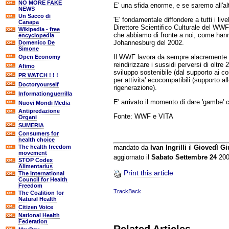
NO MORE FAKE
E' una sfida enorme, e se saremo all'al
NEWS
Un Sacco di
'E' fondamentale diffondere a tutti i li
Canapa
Direttore Scientifico Culturale del WWF 
Wikipedia - free
che abbiamo di fronte a noi, come hanno
encyclopedia
Johannesburg del 2002.
Domenico De
Simone
Il WWF lavora da sempre alacremente e
Open Economy
reindirizzare i sussidi perversi di oltre 2
Afimo
sviluppo sostenibile (dal supporto ai com
PR WATCH ! ! !
per attivita' ecocompatibili (supporto all
Doctoryourself
rigenerazione).
Informationguerrilla
E' arrivato il momento di dare 'gambe' c
Nuovi Mondi Media
Antipredazione
Fonte: WWF e VITA
Organi
SUMERIA
Consumers for
health choice
The health freedom
mandato da
Ivan Ingrilli
il
Giovedì Gi
movement
aggiornato il
Sabato Settembre 24
200
STOP Codex
Alimentarius
Print this article
The International
Council for Health
Freedom
TrackBack
The Coalition for
Natural Health
Citizen Voice
National Health
Federation