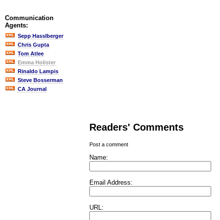
Communication
Agents:
Sepp Hasslberger
Chris Gupta
Tom Atlee
Emma Holister
Rinaldo Lampis
Steve Bosserman
CA Journal
Readers' Comments
Post a comment
Name:
Email Address:
URL: