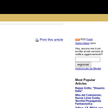
Print this article
RSS
Feed
Subscription
here
Hey, ancora non ti sei
iscritto al mio servizio di
notifica aggiornamenti?!
motorizzato da Bloglet
Most Popular
Articles
Beppe Grillo: "Disastro
Italia"
Mito del Colesterolo:
Nuove Linee Guida,
Vecchia Propaganda
Farmaceutica
Teflon: C8, PFOA uno