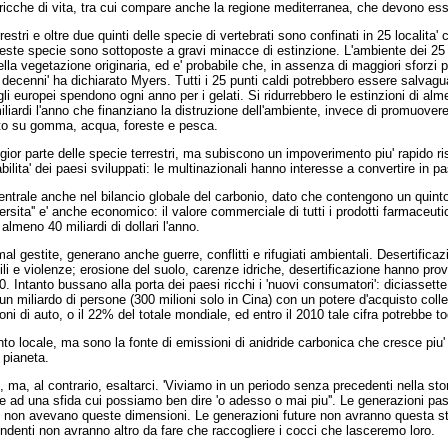
' ricche di vita, tra cui compare anche la regione mediterranea, che devono es
rrestri e oltre due quinti delle specie di vertebrati sono confinati in 25 localit
ste specie sono sottoposte a gravi minacce di estinzione. L'ambiente dei 25 '
la vegetazione originaria, ed e' probabile che, in assenza di maggiori sforzi
hi decenni' ha dichiarato Myers. Tutti i 25 punti caldi potrebbero essere salvagu
 gli europei spendono ogni anno per i gelati. Si ridurrebbero le estinzioni di a
miliardi l'anno che finanziano la distruzione dell'ambiente, invece di promuovere 
porto su gomma, acqua, foreste e pesca.
gior parte delle specie terrestri, ma subiscono un impoverimento piu' rapido ris
ilita' dei paesi sviluppati: le multinazionali hanno interesse a convertire in pas
entrale anche nel bilancio globale del carbonio, dato che contengono un quinto d
versita'' e' anche economico: il valore commerciale di tutti i prodotti farmaceuti
 almeno 40 miliardi di dollari l'anno.
al gestite, generano anche guerre, conflitti e rifugiati ambientali. Desertifica
i e violenze; erosione del suolo, carenze idriche, desertificazione hanno provoc
. Intanto bussano alla porta dei paesi ricchi i 'nuovi consumatori': diciassette 
un miliardo di persone (300 milioni solo in Cina) con un potere d'acquisto collett
 di auto, o il 22% del totale mondiale, ed entro il 2010 tale cifra potrebbe to
o locale, ma sono la fonte di emissioni di anidride carbonica che cresce piu'
 pianeta.
ma, al contrario, esaltarci. 'Viviamo in un periodo senza precedenti nella st
te ad una sfida cui possiamo ben dire 'o adesso o mai piu''. Le generazioni p
ici non avevano queste dimensioni. Le generazioni future non avranno questa st
cendenti non avranno altro da fare che raccogliere i cocci che lasceremo loro.