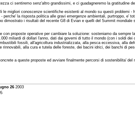
tezza ci sentiremo senz'altro grandissimi, e ci guadagneremo la gratitudine de
velli le migliori conoscenze scientifiche esistenti al mondo su questi problemi 
- perche' la risposta politica alle gravi emergenze ambientali, purtroppo, e' tot
 dimostrato i risultati del recente G8 di Evian e quelli del Summit mondiale s
 con proposte operative per cambiare la soluzione: sosteniamo da sempre l
.000 miliardi di dollari l'anno, dati dai governi di tutto il mondo (con i soldi dei c
bustibili fossili, all'agricoltura industrializzata, alla pesca eccessiva, alla de
e rinnovabili, alla cura e tutela delle foreste, dei bacini idrici, dei banchi di pe
oncrete a queste proposte ed avviare finalmente percorsi di sostenibilita' del 
ugno 26
2003
5