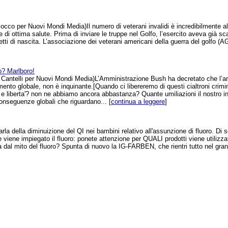
occo per Nuovi Mondi Media)Il numero di veterani invalidi è incredibilmente al
 di ottima salute. Prima di inviare le truppe nel Golfo, l’esercito aveva già sc
etti di nascita. L’associazione dei veterani americani della guerra del golfo (AG
o? Marlboro!
 Cantelli per Nuovi Mondi Media)L’Amministrazione Bush ha decretato che l’a
amento globale, non è inquinante.[Quando ci libereremo di questi cialtroni crim
e liberta'? non ne abbiamo ancora abbastanza? Quante umiliazioni il nostro int
conseguenze globali che riguardano... [
continua a leggere
]
rla della diminuizione del QI nei bambini relativo all'assunzione di fluoro. Di s
ale viene impiegato il fluoro: ponete attenzione per QUALI prodotti viene utilizz
a dal mito del fluoro? Spunta di nuovo la IG-FARBEN, che rientri tutto nel gran