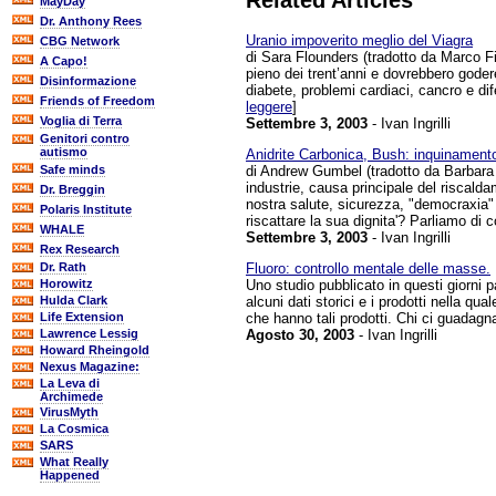
Related Articles
MayDay
Dr. Anthony Rees
Uranio impoverito meglio del Viagra
CBG Network
di Sara Flounders (tradotto da Marco Fi
A Capo!
pieno dei trent’anni e dovrebbero godere
Disinformazione
diabete, problemi cardiaci, cancro e dif
Friends of Freedom
leggere
]
Voglia di Terra
Settembre 3, 2003
- Ivan Ingrilli
Genitori contro
autismo
Anidrite Carbonica, Bush: inquinament
di Andrew Gumbel (tradotto da Barbara
Safe minds
industrie, causa principale del riscald
Dr. Breggin
nostra salute, sicurezza, "democraxia" 
Polaris Institute
riscattare la sua dignita'? Parliamo di 
WHALE
Settembre 3, 2003
- Ivan Ingrilli
Rex Research
Fluoro: controllo mentale delle masse.
Dr. Rath
Uno studio pubblicato in questi giorni pa
Horowitz
alcuni dati storici e i prodotti nella qu
Hulda Clark
che hanno tali prodotti. Chi ci guadagn
Life Extension
Agosto 30, 2003
- Ivan Ingrilli
Lawrence Lessig
Howard Rheingold
Nexus Magazine:
La Leva di
Archimede
VirusMyth
La Cosmica
SARS
What Really
Happened