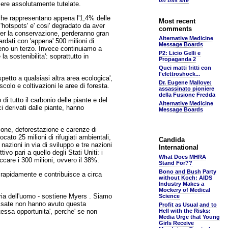
on this site
sere assolutamente tutelate.
a' che rappresentano appena l'1,4% delle
Most recent
hotspots' e' cosi' degradato da aver
comments
 per la conservazione, perderanno gran
Alternative Medicine
ardati con 'appena' 500 milioni di
Message Boards
lmeno un terzo. Invece continuiamo a
P2: Licio Gelli e
la sostenibilita': soprattutto in
Propaganda 2
Quei matti fritti con
l'elettroshock...
petto a qualsiasi altra area ecologica',
Dr. Eugene Mallove:
colo e coltivazioni le aree di foresta.
assassinato pioniere
della Fusione Fredda
i tutto il carbonio delle piante e del
Alternative Medicine
ci derivati dalle piante, hanno
Message Boards
zione, deforestazione e carenze di
ato 25 milioni di rifugiati ambientali,
Candida
nazioni in via di sviluppo e tre nazioni
International
ivo pari a quello degli Stati Uniti: i
What Does MHRA
ccare i 300 milioni, ovvero il 38%.
Stand For??
Bono and Bush Party
 rapidamente e contribuisce a circa
without Koch: AIDS
Industry Makes a
Mockery of Medical
oria dell'uomo - sostiene Myers . Siamo
Science
assate non hanno avuto questa
Profit as Usual and to
essa opportunita', perche' se non
Hell with the Risks:
Media Urge that Young
Girls Receive