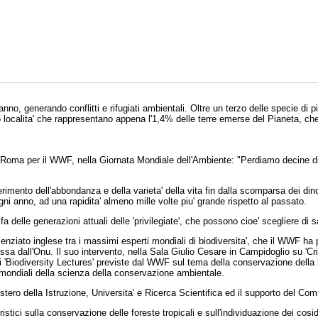
nno, generando conflitti e rifugiati ambientali. Oltre un terzo delle specie di pia
25 localita' che rappresentano appena l'1,4% delle terre emerse del Pianeta, 
oma per il WWF, nella Giornata Mondiale dell'Ambiente: "Perdiamo decine di 
imento dell'abbondanza e della varieta' della vita fin dalla scomparsa dei dino
ni anno, ad una rapidita' almeno mille volte piu' grande rispetto al passato.
 delle generazioni attuali delle 'privilegiate', che possono cioe' scegliere di sa
nziato inglese tra i massimi esperti mondiali di biodiversita', che il WWF ha
 dall'Onu. Il suo intervento, nella Sala Giulio Cesare in Campidoglio su 'Crisi
ei 'Biodiversity Lectures' previste dal WWF sul tema della conservazione della bi
 mondiali della scienza della conservazione ambientale.
istero della Istruzione, Universita' e Ricerca Scientifica ed il supporto del C
stici sulla conservazione delle foreste tropicali e sull'individuazione dei cosidde