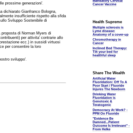
Mandatory Cervical
lle prossime generazioni'.
Cancer Vaccine
- ha dichiarato Gianfranco Bologna,
almente insufficiente rispetto alla sfida
ullo Sviluppo Sostenibile di
Health Supreme
Multiple sclerosis is
Lyme disease:
a proposta di Norman Myers di
Anatomy of a cover-up
ontribuenti) per attivita' contrarie allo
Chromotherapy in
forestazione ecc.) in sussidi virtuosi
Cancer
sce per consentire la loro
Inclined Bed Therapy:
Tilt your bed for
healthful sleep
nostro sviluppo'.
Share The Wealth
Artificial Water
Fluoridation: Off To A
Poor Start / Fluoride
Injures The Newborn
Drinking Water
Fluoridation is
Genotoxic &
Teratogenic
Democracy At Work? -
PPM On Fluoride
"Evidence Be
Damned...Patient
Outcome Is Irrelevant" -
From Helke