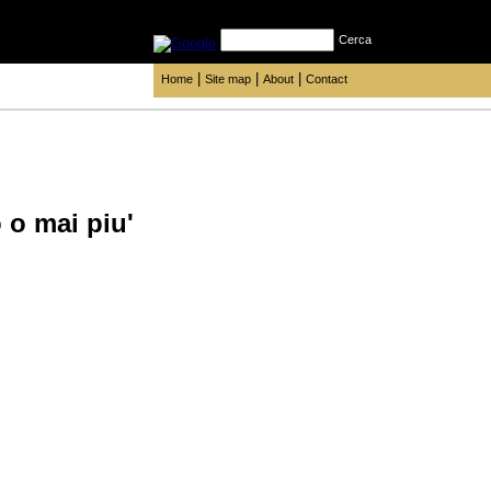
Cerca
|
|
|
Home
Site map
About
Contact
 o mai piu'