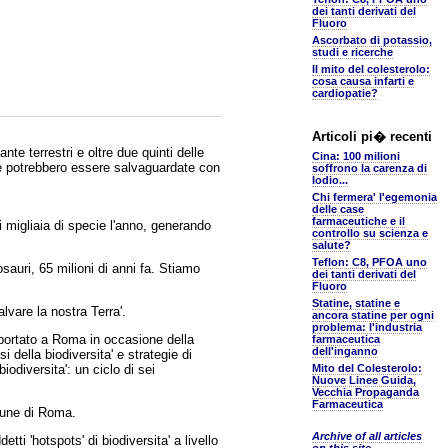
dei tanti derivati del
Fluoro
Ascorbato di potassio,
studi e ricerche
Il mito del colesterolo:
cosa causa infarti e
cardiopatie?
Articoli pi� recenti
nte terrestri e oltre due quinti delle
Cina: 100 milioni
che potrebbero essere salvaguardate con
soffrono la carenza di
Iodio...
Chi fermera' l'egemonia
delle case
farmaceutiche e il
migliaia di specie l'anno, generando
controllo su scienza e
salute?
Teflon: C8, PFOA uno
sauri, 65 milioni di anni fa. Stiamo
dei tanti derivati del
Fluoro
Statine, statine e
lvare la nostra Terra'.
ancora statine per ogni
problema: l'industria
 portato a Roma in occasione della
farmaceutica
dell'inganno
 della biodiversita' e strategie di
odiversita': un ciclo di sei
Mito del Colesterolo:
Nuove Linee Guida,
Vecchia Propaganda
Farmaceutica
omune di Roma.
Archive of all articles
tti 'hotspots' di biodiversita' a livello