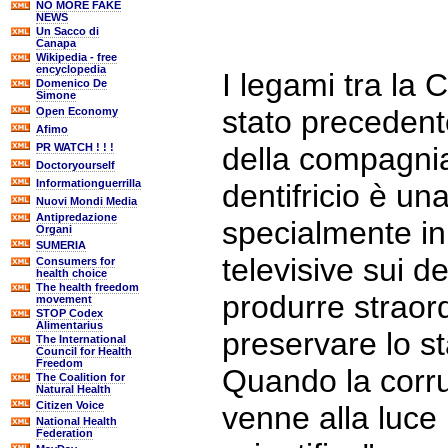
NO MORE FAKE
NEWS
Un Sacco di
Canapa
Wikipedia - free
encyclopedia
I legami tra la 
Domenico De
Simone
stato preceden
Open Economy
Afimo
PR WATCH ! ! !
della compagnia
Doctoryourself
Informationguerrilla
dentifricio è u
Nuovi Mondi Media
Antipredazione
specialmente in 
Organi
SUMERIA
televisive sui de
Consumers for
health choice
The health freedom
produrre straor
movement
STOP Codex
Alimentarius
preservare lo st
The International
Council for Health
Freedom
Quando la corruz
The Coalition for
Natural Health
Citizen Voice
venne alla luce
National Health
Federation