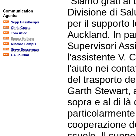
"Siamo grati al 
Divisione di Sal
Communication
Agents:
per il supporto 
Sepp Hasslberger
Chris Gupta
Auckland. In pa
Tom Atlee
Emma Holister
Supervisori Assi
Rinaldo Lampis
Steve Bosserman
l'assistente V. 
CA Journal
l'aiuto nei cont
del trasporto dei
Garth Stewart, a
sopra e al di là 
particolarmente
cooperazione dei
scuole. Il suppo