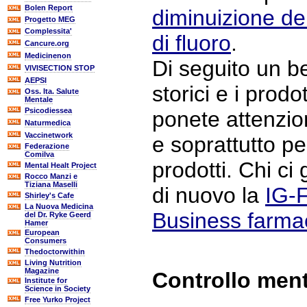
Bolen Report
diminuizione del
Progetto MEG
Complessita'
di fluoro
.
Cancure.org
Medicinenon
Di seguito un be
VIVISECTION STOP
AEPSI
storici e i prodo
Oss. Ita. Salute
Mentale
Psicodiessea
ponete attenzio
Naturmedica
Vaccinetwork
e soprattutto pe
Federazione
Comilva
prodotti. Chi c
Mental Healt Project
Rocco Manzi e
Tiziana Maselli
di nuovo la
IG-
Shirley's Cafe
La Nuova Medicina
Business farmac
del Dr. Ryke Geerd
Hamer
European
Consumers
Thedoctorwithin
Living Nutrition
Magazine
Controllo men
Institute for
Science in Society
Free Yurko Project