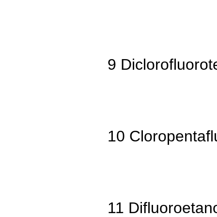
9 Diclorofluorot
10 Cloropentafl
11 Difluoroetan