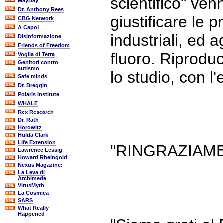
scientifico" ve
MayDay
Dr. Anthony Rees
giustificare le 
CBG Network
A Capo!
industriali, ed a
Disinformazione
Friends of Freedom
fluoro. Riprodu
Voglia di Terra
Genitori contro
autismo
lo studio, con l
Safe minds
Dr. Breggin
Polaris Institute
WHALE
Rex Research
Dr. Rath
Horowitz
Hulda Clark
Life Extension
"RINGRAZIAME
Lawrence Lessig
Howard Rheingold
Nexus Magazine:
La Leva di
Archimede
VirusMyth
La Cosmica
SARS
What Really
Happened