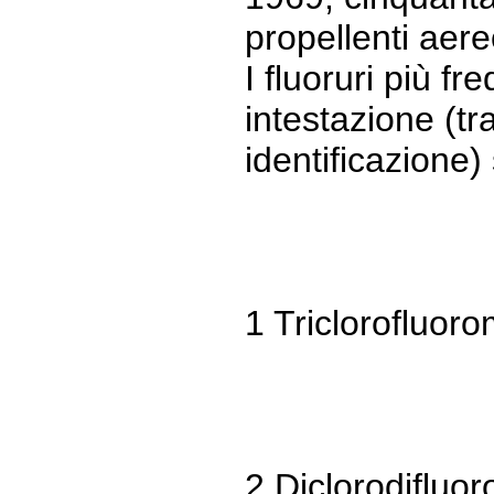
propellenti aere
I fluoruri più f
intestazione (tr
identificazione)
1 Triclorofluor
2 Diclorodifluo