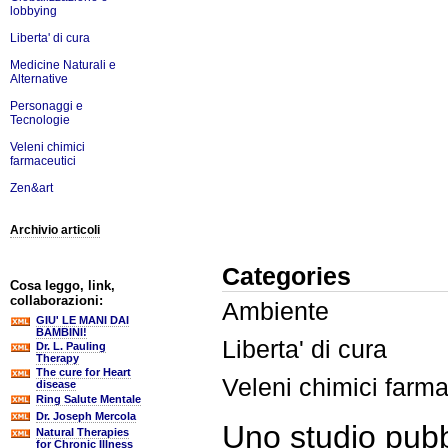
lobbying
Liberta' di cura
Medicine Naturali e
Alternative
Personaggi e
Tecnologie
Veleni chimici
farmaceutici
Zen&art
Archivio articoli
Categories
Cosa leggo, link,
collaborazioni:
Ambiente
GIU' LE MANI DAI
BAMBINI!
Liberta' di cura
Dr. L. Pauling
Therapy
The cure for Heart
Veleni chimici farma
disease
Ring Salute Mentale
Dr. Joseph Mercola
Uno studio pubbl
Natural Therapies
for Chronic Illness