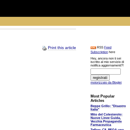
Print this article
RSS
Feed
Subscription
here
Hey, ancora non ti sei
iscritto al mio servizio di
notifica aggiornamenti?!
motorizzato da Bloglet
Most Popular
Articles
Beppe Grillo: "Disastro
Italia"
Mito del Colesterolo:
Nuove Linee Guida,
Vecchia Propaganda
Farmaceutica
Teflon: C8, PFOA uno