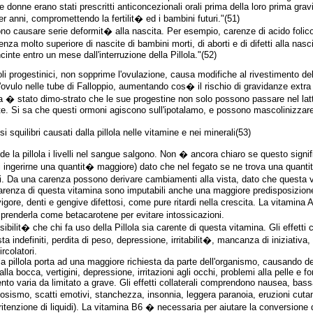
e donne erano stati prescritti anticoncezionali orali prima della loro prima gr
er anni, compromettendo la fertilit� ed i bambini futuri."(51)
ono causare serie deformit� alla nascita. Per esempio, carenze di acido folico s
nza molto superiore di nascite di bambini morti, di aborti e di difetti alla na
inte entro un mese dall'interruzione della Pillola."(52)
oli progestinici, non sopprime l'ovulazione, causa modifiche al rivestimento de
'ovulo nelle tube di Falloppio, aumentando cos� il rischio di gravidanze extra 
 ma � stato dimo-strato che le sue progestine non solo possono passare nel l
tte. Si sa che questi ormoni agiscono sull'ipotalamo, e possono mascolinizzare 
quilibri causati dalla pillola nelle vitamine e nei minerali(53)
e la pillola i livelli nel sangue salgono. Non � ancora chiaro se questo signifi
 ingerirne una quantit� maggiore) dato che nel fegato se ne trova una quantit
ti. Da una carenza possono derivare cambiamenti alla vista, dato che questa 
arenza di questa vitamina sono imputabili anche una maggiore predisposizione 
ore, denti e gengive difettosi, come pure ritardi nella crescita. La vitamina
prenderla come betacarotene per evitare intossicazioni.
ibilit� che chi fa uso della Pillola sia carente di questa vitamina. Gli effett
ta indefiniti, perdita di peso, depressione, irritabilit�, mancanza di iniziativa,
rcolatori.
a pillola porta ad una maggiore richiesta da parte dell'organismo, causando dell
a bocca, vertigini, depressione, irritazioni agli occhi, problemi alla pelle e fo
to varia da limitato a grave. Gli effetti collaterali comprendono nausea, bassa
sismo, scatti emotivi, stanchezza, insonnia, leggera paranoia, eruzioni cutan
itenzione di liquidi). La vitamina B6 � necessaria per aiutare la conversione d