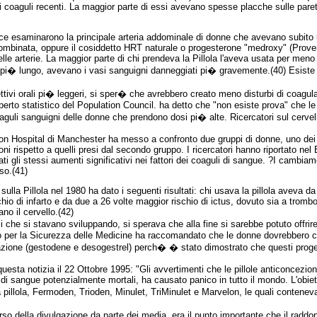
coaguli recenti. La maggior parte di essi avevano spesse placche sulle pareti 
rce esaminarono la principale arteria addominale di donne che avevano subito 
combinata, oppure il cosiddetto HRT naturale o progesterone "medroxy" (Prov
elle arterie. La maggior parte di chi prendeva la Pillola l'aveva usata per men
o pi� lungo, avevano i vasi sanguigni danneggiati pi� gravemente.(40) Esiste u
ttivi orali pi� leggeri, si sper� che avrebbero creato meno disturbi di coagul
esperto statistico del Population Council. ha detto che "non esiste prova" che 
i sanguigni delle donne che prendono dosi pi� alte. Ricercatori sul cervell
gton Hospital di Manchester ha messo a confronto due gruppi di donne, uno dei
 rispetto a quelli presi dal secondo gruppo. I ricercatori hanno riportato nel 
vati gli stessi aumenti significativi nei fattori dei coaguli di sangue. ?I camb
so.(41)
sulla Pillola nel 1980 ha dato i seguenti risultati: chi usava la pillola aveva da
io di infarto e da due a 26 volte maggior rischio di ictus, dovuto sia a trombo
o il cervello.(42)
 che si stavano sviluppando, si sperava che alla fine si sarebbe potuto offrire 
co per la Sicurezza delle Medicine ha raccomandato che le donne dovrebbero ca
azione (gestodene e desogestrel) perch� � stato dimostrato che questi progest
uesta notizia il 22 Ottobre 1995: "Gli avvertimenti che le pillole anticoncezio
 di sangue potenzialmente mortali, ha causato panico in tutto il mondo. L'obiett
 pillola, Fermoden, Trioden, Minulet, TriMinulet e Marvelon, le quali contene
 della divulgazione da parte dei media, era il punto importante che il raddoppi