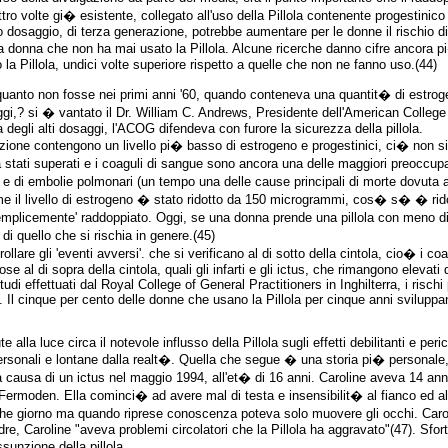
quattro volte gi� esistente, collegato all'uso della Pillola contenente progestini
dosaggio, di terza generazione, potrebbe aumentare per le donne il rischio di
na donna che non ha mai usato la Pillola. Alcune ricerche danno cifre ancora pi
a Pillola, undici volte superiore rispetto a quelle che non ne fanno uso.(44)
 quanto non fosse nei primi anni '60, quando conteneva una quantit� di estrog
 oggi,? si � vantato il Dr. William C. Andrews, Presidente dell'American Colle
degli alti dosaggi, l'ACOG difendeva con furore la sicurezza della pillola.
azione contengono un livello pi� basso di estrogeno e progestinici, ci� non s
 stati superati e i coaguli di sangue sono ancora una delle maggiori preoccupa
de e di embolie polmonari (un tempo una delle cause principali di morte dovuta 
me il livello di estrogeno � stato ridotto da 150 microgrammi, cos� s� � rido
semplicemente' raddoppiato. Oggi, se una donna prende una pillola con meno di
di quello che si rischia in genere.(45)
ollare gli 'eventi avversi'. che si verificano al di sotto della cintola, cio� i 
se al di sopra della cintola, quali gli infarti e gli ictus, che rimangono elevati 
di effettuati dal Royal College of General Practitioners in Inghilterra, i risch
la. Il cinque per cento delle donne che usano la Pillola per cinque anni svilup
alla luce circa il notevole influsso della Pillola sugli effetti debilitanti e peric
rsonali e lontane dalla realt�. Quella che segue � una storia pi� personale, ch
causa di un ictus nel maggio 1994, all'et� di 16 anni. Caroline aveva 14 anni
il Fermoden. Ella cominci� ad avere mal di testa e insensibilit� al fianco ed a
he giorno ma quando riprese conoscenza poteva solo muovere gli occhi. Caroli
, Caroline "aveva problemi circolatori che la Pillola ha aggravato"(47). Sfor
ssunzione della pillola.