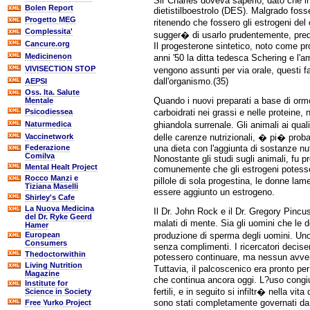
Sir Charles doveva saperlo, dato che i
Bolen Report
dietistilboestrolo (DES). Malgrado fosse
Progetto MEG
ritenendo che fossero gli estrogeni del 
Complessita'
sugger� di usarlo prudentemente, predi
Cancure.org
Il progesterone sintetico, noto come p
Medicinenon
anni '50 la ditta tedesca Schering e l
VIVISECTION STOP
vengono assunti per via orale, questi f
dall'organismo.(35)
AEPSI
Oss. Ita. Salute
Quando i nuovi preparati a base di ormo
Mentale
carboidrati nei grassi e nelle proteine,
Psicodiessea
ghiandola surrenale. Gli animali ai qua
Naturmedica
delle carenze nutrizionali, � pi� proba
Vaccinetwork
una dieta con l'aggiunta di sostanze nu
Federazione
Comilva
Nonostante gli studi sugli animali, fu p
Mental Healt Project
comunemente che gli estrogeni potessero
Rocco Manzi e
pillole di sola progestina, le donne la
Tiziana Maselli
essere aggiunto un estrogeno.
Shirley's Cafe
La Nuova Medicina
Il Dr. John Rock e il Dr. Gregory Pincus
del Dr. Ryke Geerd
malati di mente. Sia gli uomini che le 
Hamer
produzione di sperma degli uomini. Uno d
European
Consumers
senza complimenti. I ricercatori decis
Thedoctorwithin
potessero continuare, ma nessun avver
Living Nutrition
Tuttavia, il palcoscenico era pronto 
Magazine
che continua ancora oggi. L?uso congiu
Institute for
fertili, e in seguito si infiltr� nella 
Science in Society
sono stati completamente governati da 
Free Yurko Project