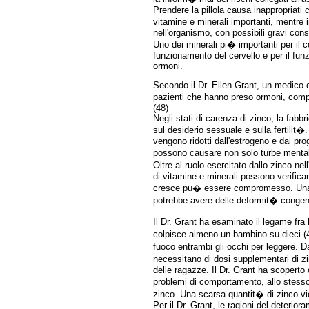
Prendere la pillola causa inappropriati c
vitamine e minerali importanti, mentre in 
nell'organismo, con possibili gravi co
Uno dei minerali pi� importanti per il c
funzionamento del cervello e per il funz
ormoni.
Secondo il Dr. Ellen Grant, un medico co
pazienti che hanno preso ormoni, compr
(48)
Negli stati di carenza di zinco, la fa
sul desiderio sessuale e sulla fertilit�
vengono ridotti dall'estrogeno e dai pr
possono causare non solo turbe mentali
Oltre al ruolo esercitato dallo zinco ne
di vitamine e minerali possono verifica
cresce pu� essere compromesso. Una qua
potrebbe avere delle deformit� congen
Il Dr. Grant ha esaminato il legame fra
colpisce almeno un bambino su dieci.(49
fuoco entrambi gli occhi per leggere. D
necessitano di dosi supplementari di zin
delle ragazze. Il Dr. Grant ha scoperto 
problemi di comportamento, allo stesso
zinco. Una scarsa quantit� di zinco vi
Per il Dr. Grant, le ragioni del deterio