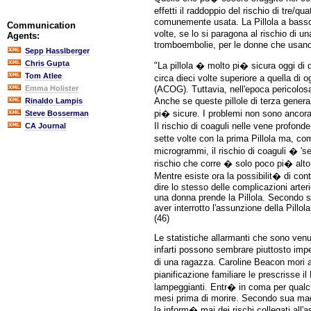
effetti il raddoppio del rischio di tre/
comunemente usata. La Pillola a basso 
Communication
volte, se lo si paragona al rischio di u
Agents:
tromboembolie, per le donne che usano l
Sepp Hasslberger
Chris Gupta
"La pillola � molto pi� sicura oggi di
Tom Atlee
circa dieci volte superiore a quella di
(ACOG). Tuttavia, nell'epoca pericolosa 
Emma Holister
Anche se queste pillole di terza gener
Rinaldo Lampis
pi� sicure. I problemi non sono ancora
Steve Bosserman
Il rischio di coaguli nelle vene profon
CA Journal
sette volte con la prima Pillola ma, co
microgrammi, il rischio di coaguli � '
rischio che corre � solo poco pi� alto 
Mentre esiste ora la possibilit� di contr
dire lo stesso delle complicazioni arterio
una donna prende la Pillola. Secondo stu
aver interrotto l'assunzione della Pillo
(46)
Le statistiche allarmanti che sono venute 
infarti possono sembrare piuttosto impe
di una ragazza. Caroline Beacon mori a 
pianificazione familiare le prescrisse 
lampeggianti. Entr� in coma per qualc
mesi prima di morire. Secondo sua madre
la inform� mai dei rischi collegati all'a