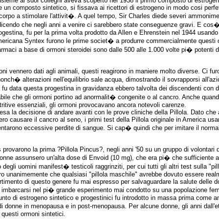
nsieme ai suoi colleghi aveva scoperto nel 1938 il primo composto di estrogen
 un composto sintetico, si fissava ai ricettori di estrogeno in modo cosi perfet
corpo a stimolare l'attivit�. A quel tempo, Sir Charles diede severi ammonimenti
cendo che negli anni a venire ci sarebbero state conseguenze gravi. E cos� eb
rogestina, fu per la prima volta prodotto da Allen e Ehrenstein nel 1944 usand
'americana Syntex furono le prime societ� a produrre commercialmente questi 
armaci a base di ormoni steroidei sono dalle 500 alle 1.000 volte pi� potenti 
ni vennero dati agli animali, questi reagirono in maniere molto diverse. Ci f
 nonch� alterazioni nell'equilibrio sale acqua, dimostrando il sovrapporsi all'azi
li fu data questa progestina in gravidanza ebbero talvolta dei discendenti co
bile che gli ormoni portino ad anormalit� congenite o al cancro. Anche quando
tritive essenziali, gli ormoni provocavano ancora notevoli carenze.
resa la decisione di andare avanti con le prove cliniche della Pillola. Dato che
 causare il cancro al seno, i primi test della Pillola originale in America us
mentarono eccessive perdite di sangue. Si cap� quindi che per imitare il norm
 provarono la prima ?Pillola Pincus?, negli anni '50 su un gruppo di volontari d
donne assunsero un'alta dose di Envoid (10 mg), che era pi� che sufficiente a
egli uomini manifest� testicoli raggrinziti, per cui tutti gli altri test sulla "
ero unanimemente che qualsiasi "pillola maschile" avrebbe dovuto essere real
timento di questo genere fu mai espresso per salvaguardare la salute delle d
per imbarcarsi nel pi� grande esperimento mai condotto su una popolazione fe
nto di estrogeno sintetico e progestinici fu introdotto in massa prima come a
vita di donne in menopausa e in post-menopausa. Per alcune donne, gli anni dall'
questi ormoni sintetici.