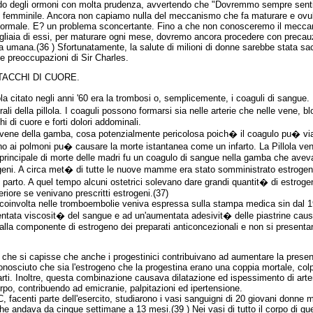
ndo degli ormoni con molta prudenza, avvertendo che "Dovremmo sempre senti
o femminile. Ancora non capiamo nulla del meccanismo che fa maturare e ovula
normale. E? un problema sconcertante. Fino a che non conosceremo il meccani
igliaia di essi, per maturare ogni mese, dovremo ancora procedere con precauz
 umana.(36 ) Sfortunatamente, la salute di milioni di donne sarebbe stata sac
 le preoccupazioni di Sir Charles.
TACCHI DI CUORE.
llola citato negli anni '60 era la trombosi o, semplicemente, i coaguli di sangue
erali della pillola. I coaguli possono formarsi sia nelle arterie che nelle vene,
i di cuore e forti dolori addominali.
 vene della gamba, cosa potenzialmente pericolosa poich� il coagulo pu� via
 ai polmoni pu� causare la morte istantanea come un infarto. La Pillola ven
 principale di morte delle madri fu un coagulo di sangue nella gamba che avev
ogeni. A circa met� di tutte le nuove mamme era stato somministrato estrogeno
 parto. A quel tempo alcuni ostetrici solevano dare grandi quantit� di estrogeni 
eriore se venivano prescritti estrogeni.(37)
coinvolta nelle tromboembolie veniva espressa sulla stampa medica sin dal 1968
entata viscosit� del sangue e ad un'aumentata adesivit� delle piastrine caus
lla componente di estrogeno dei preparati anticoncezionali e non si presenta
 che si capisse che anche i progestinici contribuivano ad aumentare la presenza
onosciuto che sia l'estrogeno che la progestina erano una coppia mortale, col
arti. Inoltre, questa combinazione causava dilatazione ed ispessimento di art
corpo, contribuendo ad emicranie, palpitazioni ed ipertensione.
, facenti parte dell'esercito, studiarono i vasi sanguigni di 20 giovani donne
che andava da cinque settimane a 13 mesi.(39 ) Nei vasi di tutto il corpo di 