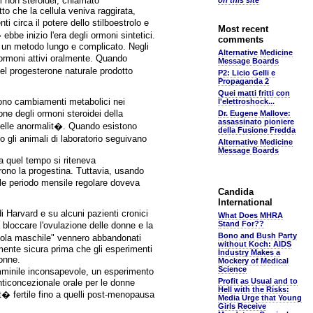
i non steroidei, chiamato
on this site
to che la cellula veniva raggirata,
 circa il potere dello stilboestrolo e
Most recent
be inizio l'era degli ormoni sintetici.
comments
o un metodo lungo e complicato. Negli
Alternative Medicine
ormoni attivi oralmente. Quando
Message Boards
del progesterone naturale prodotto
P2: Licio Gelli e
Propaganda 2
Quei matti fritti con
urono cambiamenti metabolici nei
l'elettroshock...
one degli ormoni steroidei della
Dr. Eugene Mallove:
assassinato pioniere
n delle anormalit�. Quando esistono
della Fusione Fredda
 gli animali di laboratorio seguivano
Alternative Medicine
Message Boards
 a quel tempo si riteneva
arono la progestina. Tuttavia, usando
ale periodo mensile regolare doveva
Candida
International
i Harvard e su alcuni pazienti cronici
What Does MHRA
Stand For??
 bloccare l'ovulazione delle donne e la
Bono and Bush Party
pillola maschile" vennero abbandonati
without Koch: AIDS
mente sicura prima che gli esperimenti
Industry Makes a
onne.
Mockery of Medical
Science
mminile inconsapevole, un esperimento
Profit as Usual and to
nticoncezionale orale per le donne
Hell with the Risks:
et� fertile fino a quelli post-menopausa
Media Urge that Young
Girls Receive