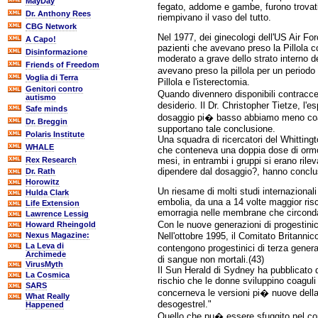
MayDay
fegato, addome e gambe, furono trovati 
Dr. Anthony Rees
riempivano il vaso del tutto.
CBG Network
Nel 1977, dei ginecologi dell'US Air Fo
A Capo!
pazienti che avevano preso la Pillola 
Disinformazione
moderato a grave dello strato interno d
Friends of Freedom
avevano preso la pillola per un period
Voglia di Terra
Pillola e l'isterectomia.
Genitori contro
Quando divennero disponibili contracce
autismo
desiderio. Il Dr. Christopher Tietze, l'
Safe minds
dosaggio pi� basso abbiamo meno coagul
Dr. Breggin
supportano tale conclusione.
Polaris Institute
Una squadra di ricercatori del Whittin
WHALE
che conteneva una doppia dose di ormoni
mesi, in entrambi i gruppi si erano rile
Rex Research
dipendere dal dosaggio?, hanno conclu
Dr. Rath
Horowitz
Un riesame di molti studi internazionali 
Hulda Clark
embolia, da una a 14 volte maggior risch
Life Extension
emorragia nelle membrane che circondan
Lawrence Lessig
Con le nuove generazioni di progestinici
Howard Rheingold
Nell'ottobre 1995, il Comitato Britanni
Nexus Magazine:
La Leva di
contengono progestinici di terza gener
Archimede
di sangue non mortali.(43)
VirusMyth
Il Sun Herald di Sydney ha pubblicato q
La Cosmica
rischio che le donne sviluppino coaguli
SARS
concerneva le versioni pi� nuove della
What Really
desogestrel."
Happened
Quello che pu� essere sfuggito nel corso