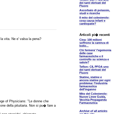
dei tanti derivati del
Fluoro
Ascorbato di potassio,
studi e ricerche
Il mito del colesterolo:
cosa causa infarti e
cardiopatie?
Articoli pi� recenti
 la vita. Ne e' valsa la pena?
Cina: 100 milioni
soffrono la carenza di
Iodio...
Chi fermera' l'egemonia
delle case
farmaceutiche e il
controllo su scienza e
salute?
Teflon: C8, PFOA uno
dei tanti derivati del
Fluoro
Statine, statine e
ancora statine per ogni
problema: l'industria
farmaceutica
dell'inganno
Mito del Colesterolo:
Nuove Linee Guida,
Vecchia Propaganda
lege of Physicians: "Le donne che
Farmaceutica
one della pituitaria. Non si pu� fare a
Archive of all articles