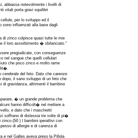
si, abbassa notevolmente i livelli di
i vitali porta gravi squilibri
ellule, per lo sviluppo ed il
o sono influenzati alla base dagli
a di zinco colpisce quasi tutte le mie
 il loro assorbimento � sbilanciato."
 essere pregiudicate, con conseguenze
o nel sangue che quelli cellulari
osciuto che poco zinco e molto rame
lit�.
po cerebrale del feto. Dato che carenze
 dopo, il sano sviluppo di un feto che
di gravidanza, altrimenti il bambino
i imparare, � un grande problema che
alcuni hanno difficolt� nel mettere a
vello, e dato che i maschietti
i soffrano di dislessia tre volte di pi�
zinco.(50 ) I bambini iperattivi con
esso di allergie e di carenza di
ra e nel Galles aveva preso la Pillola