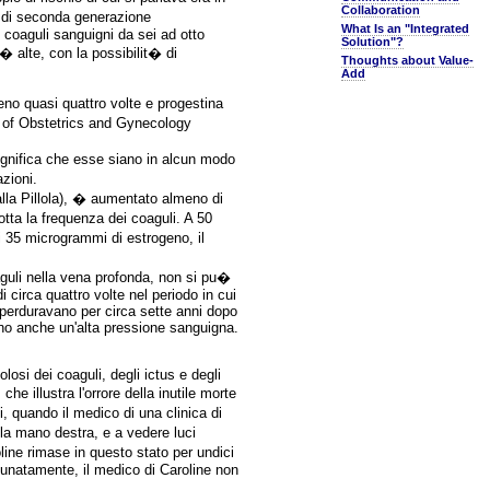
Collaboration
co di seconda generazione
What Is an "Integrated
 coaguli sanguigni da sei ad otto
Solution"?
� alte, con la possibilit� di
Thoughts about Value-
Add
eno quasi quattro volte e progestina
ge of Obstetrics and Gynecology
ignifica che esse siano in alcun modo
zioni.
alla Pillola), � aumentato almeno di
tta la frequenza dei coaguli. A 50
 35 microgrammi di estrogeno, il
coaguli nella vena profonda, non si pu�
di circa quattro volte nel periodo in cui
i perduravano per circa sette anni dopo
pano anche un'alta pressione sanguigna.
olosi dei coaguli, degli ictus e degli
e illustra l'orrore della inutile morte
, quando il medico di una clinica di
lla mano destra, e a vedere luci
ne rimase in questo stato per undici
tunatamente, il medico di Caroline non