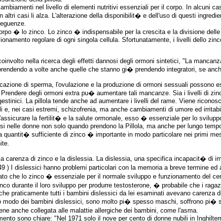
ambiamenti nel livello di elementi nutritivi essenziali per il corpo. In alcuni ca
altri casi li alza. L'alterazione della disponibilit� e dell'uso di questi ingredient
nseguenze.
orpo � lo zinco. Lo zinco � indispensabile per la crescita e la divisione delle c
ionamento regolare di ogni singola cellula. Sfortunatamente, i livelli dello zinc
involto nella ricerca degli effetti dannosi degli ormoni sintetici, "La mancanz
endendo a volte anche quelle che stanno gi� prendendo integratori, se anche
bbricazione di sperma, l'ovulazione e la produzione di ormoni sessuali possono
. Prendere degli ormoni extra pu� aumentare tali mancanze. Sia i livelli di zinc
ogestinici. La pillola tende anche ad aumentare i livelli del rame. Viene ricon
 e, nei casi estremi, schizofrenia, ma anche cambiamenti di umore ed irritabi
ll'assicurare la fertilit� e la salute ormonale, esso � essenziale per lo svilup
rsi nelle donne non solo quando prendono la Pillola, ma anche per lungo tempo
ntit� sufficiente di zinco � importante in modo particolare nei primi mesi 
ite.
 la carenza di zinco e la dislessia. La dislessia, una specifica incapacit� d
 ) I dislessici hanno problemi particolari con la memoria a breve termine ed 
ato che lo zinco � essenziale per il normale sviluppo e funzionamento del cer
co durante il loro sviluppo per produrre testosterone, � probabile che i ragazz
che praticamente tutti i bambini dislessici da lei esaminati avevano carenza di 
 modo dei bambini dislessici, sono molto pi� spesso maschi, soffrono pi� sp
ene anche collegata alle malattie allergiche dei bambini, come l'asma.
ramento sono chiare: "Nel 1971 solo il nove per cento di donne nubili in Inghilter