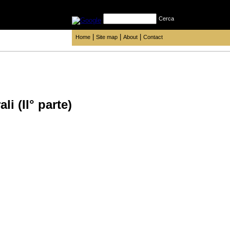
Cerca
|
|
|
Home
Site map
About
Contact
li (II° parte)