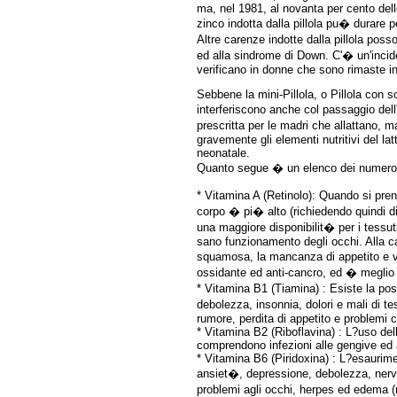
ma, nel 1981, al novanta per cento dell
zinco indotta dalla pillola pu� durare p
Altre carenze indotte dalla pillola poss
ed alla sindrome di Down. C'� un'incide
verificano in donne che sono rimaste inc
Sebbene la mini-Pillola, o Pillola con s
interferiscono anche col passaggio dell
prescritta per le madri che allattano,
gravemente gli elementi nutritivi del la
neonatale.
Quanto segue � un elenco dei numerosi s
* Vitamina A (Retinolo): Quando si prend
corpo � pi� alto (richiedendo quindi di
una maggiore disponibilit� per i tessu
sano funzionamento degli occhi. Alla c
squamosa, la mancanza di appetito e vig
ossidante ed anti-cancro, ed � meglio 
* Vitamina B1 (Tiamina) : Esiste la poss
debolezza, insonnia, dolori e mali di tes
rumore, perdita di appetito e problemi ci
* Vitamina B2 (Riboflavina) : L?uso dell
comprendono infezioni alle gengive ed all
* Vitamina B6 (Piridoxina) : L?esaurimen
ansiet�, depressione, debolezza, nervo
problemi agli occhi, herpes ed edema (r