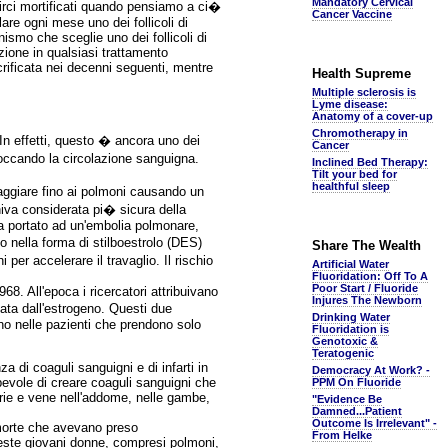
Mandatory Cervical
rci mortificati quando pensiamo a ci�
Cancer Vaccine
re ogni mese uno dei follicoli di
smo che sceglie uno dei follicoli di
ione in qualsiasi trattamento
rificata nei decenni seguenti, mentre
Health Supreme
Multiple sclerosis is
Lyme disease:
Anatomy of a cover-up
Chromotherapy in
. In effetti, questo � ancora uno dei
Cancer
 bloccando la circolazione sanguigna.
Inclined Bed Therapy:
Tilt your bed for
healthful sleep
ggiare fino ai polmoni causando un
iva considerata pi� sicura della
a portato ad un'embolia polmonare,
 nella forma di stilboestrolo (DES)
Share The Wealth
per accelerare il travaglio. Il rischio
Artificial Water
Fluoridation: Off To A
Poor Start / Fluoride
. All'epoca i ricercatori attribuivano
Injures The Newborn
ata dall'estrogeno. Questi due
Drinking Water
no nelle pazienti che prendono solo
Fluoridation is
Genotoxic &
Teratogenic
 di coaguli sanguigni e di infarti in
Democracy At Work? -
pevole di creare coaguli sanguigni che
PPM On Fluoride
erie e vene nell'addome, nelle gambe,
"Evidence Be
Damned...Patient
Outcome Is Irrelevant" -
 morte che avevano preso
From Helke
queste giovani donne, compresi polmoni,