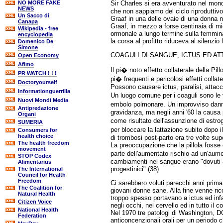
Sir Charles si era avventurato nel mo
NO MORE FAKE
NEWS
che non sappiamo del ciclo riproduttiv
Un Sacco di
Graaf in una delle ovaie di una donna 
Canapa
Graaf, in mezzo a forse centinaia di m
Wikipedia - free
ormonale a lungo termine sulla femmina
encyclopedia
la corsa al profitto riduceva al silenzio
Domenico De
Simone
COAGULI DI SANGUE, ICTUS ED AT
Open Economy
Afimo
Il pi� noto effetto collaterale della Pi
PR WATCH ! ! !
pi� frequenti e pericolosi effetti collat
Doctoryourself
Possono causare ictus, paralisi, attacch
Informationguerrilla
Un luogo comune per i coaguli sono le
Nuovi Mondi Media
embolo polmonare. Un improvviso danno
Antipredazione
gravidanza, ma negli anni '60 la causa
Organi
come risultato dell'assunzione di estr
SUMERIA
per bloccare la lattazione subito dopo il
Consumers for
health choice
di trombosi post-parto era tre volte sup
The health freedom
La preoccupazione che la pillola fosse 
movement
parte dell'aumentato rischio ad un'aum
STOP Codex
cambiamenti nel sangue erano "dovuti a
Alimentarius
progestinici".(38)
The International
Council for Health
Freedom
Ci sarebbero voluti parecchi anni prima
The Coalition for
giovani donne sane. Alla fine venne ric
Natural Health
troppo spesso portavano a ictus ed inf
Citizen Voice
negli occhi, nel cervello ed in tutto il 
National Health
Nel 1970 tre patologi di Washington, DC
Federation
anticoncenzionali orali per un periodo 