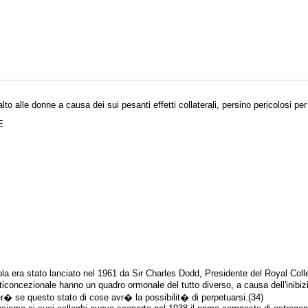
to alle donne a causa dei sui pesanti effetti collaterali, persino pericolosi per
E
ola era stato lanciato nel 1961 da Sir Charles Dodd, Presidente del Royal Col
nticoncezionale hanno un quadro ormonale del tutto diverso, a causa dell'inibizi
 se questo stato di cose avr� la possibilit� di perpetuarsi.(34)