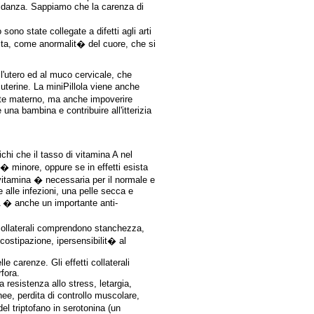
avidanza. Sappiamo che la carenza di
ono state collegate a difetti agli arti
scita, come anormalit� del cuore, che si
ll'utero ed al muco cervicale, che
uterine. La miniPillola viene anche
atte materno, ma anche impoverire
una bambina e contribuire all'itterizia
chi che il tasso di vitamina A nel
� minore, oppure se in effetti esista
vitamina � necessaria per il normale e
alle infezioni, una pelle secca e
 A � anche un importante anti-
i collaterali comprendono stanchezza,
 costipazione, ipersensibilit� al
e carenze. Gli effetti collaterali
rfora.
 resistenza allo stress, letargia,
ee, perdita di controllo muscolare,
el triptofano in serotonina (un