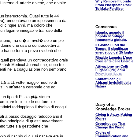
Why Remove Fluoride
interne di arterie e vene, che a volte
From Phosphate Rock
To Make Fertilizer
un isterectomia. Quasi tutte le 44
era), presentavano un ispessimento da
o di cinque anni, ma coloro che
Consensus
n legame innegabile tra l'uso della
Islanda, quando il
popolo sconfigge
l'economia globale.
azione, ma ci� si rivel� solo un pio
le donne che usano contraccettivi a
Il Giorno Fuori dal
Tempo, Il significato
o hanno fornito prove evidenti che
energetico del 25 luglio
Rinaldo Lampis: L'uso
 quali prendeva un contraccettivo orale
Cosciente delle Energie
British Medical Journal che, dopo tre
Attivazione nei Colli
iamenti nella coagulazione non sembrano
Euganei (PD) della
Piramide di Luce
Contatti con gli
 1,5 a 11 volte maggior rischio di
Abitanti Invisibili della
Natura
si in un'arteria cerebrale che ad
un tipo di Pillola pi� sicuro.
mbiare le pillole le cui formule
Diary of a
inici raddoppiano il rischio di coaguli
Knowledge Broker
Giving It Away, Making
nali a basso dosaggio raddoppiano il
Money
ivo principale di questi avvertimenti
Greenhouses That
vano tutte sia gestodene che
Change the World
Cycles of
o di rischio di cui si parlava era in
Communication and