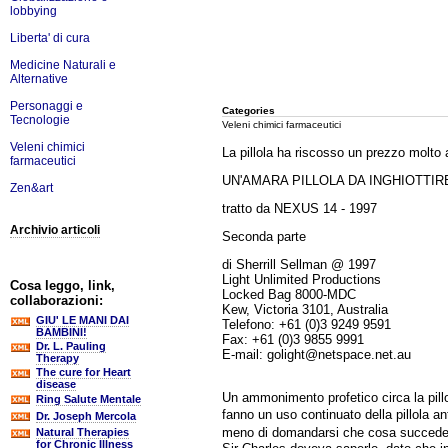
lobbying
Liberta' di cura
Medicine Naturali e
Alternative
Personaggi e
Categories
Tecnologie
Veleni chimici farmaceutici
Veleni chimici
La pillola ha riscosso un prezzo molto al
farmaceutici
UN'AMARA PILLOLA DA INGHIOTTIR
Zen&art
tratto da NEXUS 14 - 1997
Archivio articoli
Seconda parte
di Sherrill Sellman @ 1997
Light Unlimited Productions
Cosa leggo, link,
Locked Bag 8000-MDC
collaborazioni:
Kew, Victoria 3101, Australia
GIU' LE MANI DAI
Telefono: +61 (0)3 9249 9591
BAMBINI!
Fax: +61 (0)3 9855 9991
Dr. L. Pauling
E-mail: golight@netspace.net.au
Therapy
The cure for Heart
disease
Un ammonimento profetico circa la pill
Ring Salute Mentale
fanno un uso continuato della pillola a
Dr. Joseph Mercola
meno di domandarsi che cosa succeder�
Natural Therapies
for Chronic Illness