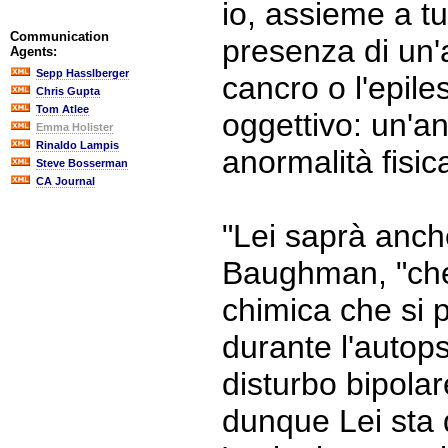
io, assieme a tu
Communication
presenza di un'a
Agents:
Sepp Hasslberger
cancro o l'epile
Chris Gupta
Tom Atlee
oggettivo: un'a
Emma Holister
Rinaldo Lampis
anormalità fisic
Steve Bosserman
CA Journal
"Lei saprà anch
Baughman, "che 
chimica che si p
durante l'autops
disturbo bipolar
dunque Lei sta 