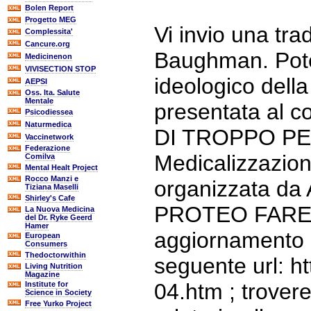
Bolen Report
Progetto MEG
Vi invio una tra
Complessita'
Cancure.org
Baughman. Pote
Medicinenon
VIVISECTION STOP
ideologico dell
AEPSI
Oss. Ita. Salute
Mentale
presentata al 
Psicodiessea
Naturmedica
DI TROPPO PE
Vaccinetwork
Federazione
Medicalizzazion
Comilva
Mental Healt Project
Rocco Manzi e
organizzata d
Tiziana Maselli
Shirley's Cafe
PROTEO FARE S
La Nuova Medicina
del Dr. Ryke Geerd
Hamer
aggiornamento pe
European
Consumers
Thedoctorwithin
seguente url: h
Living Nutrition
Magazine
04.htm ; troveret
Institute for
Science in Society
Free Yurko Project