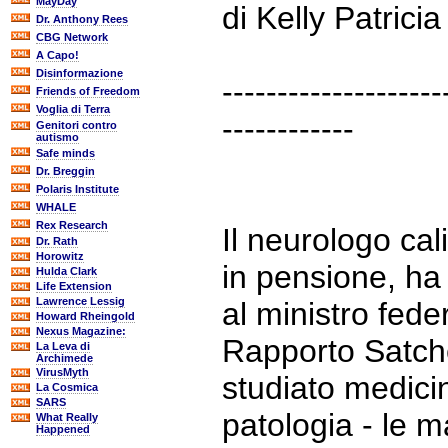
MayDay
di Kelly Patrici
Dr. Anthony Rees
CBG Network
A Capo!
Disinformazione
--------------------
Friends of Freedom
Voglia di Terra
------------
Genitori contro
autismo
Safe minds
Dr. Breggin
Polaris Institute
WHALE
Rex Research
Il neurologo ca
Dr. Rath
Horowitz
in pensione, ha
Hulda Clark
Life Extension
Lawrence Lessig
al ministro feder
Howard Rheingold
Nexus Magazine:
Rapporto Satche
La Leva di
Archimede
VirusMyth
studiato medici
La Cosmica
SARS
patologia - le m
What Really
Happened