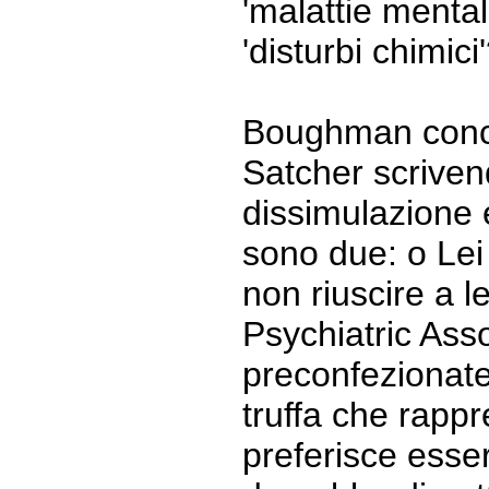
'malattie mental
'disturbi chimici
Boughman conclu
Satcher scrivend
dissimulazione e
sono due: o Lei
non riuscire a l
Psychiatric Asso
preconfezionate
truffa che rapp
preferisce esser