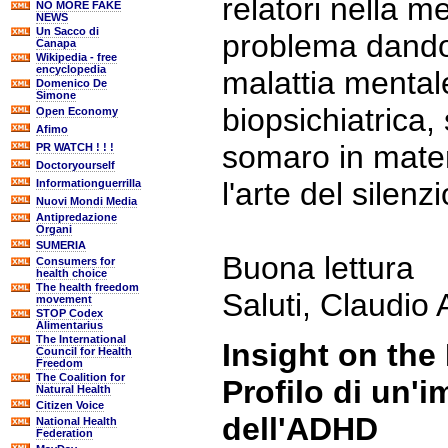
relatori nella 
NO MORE FAKE
NEWS
Un Sacco di
problema dando
Canapa
Wikipedia - free
encyclopedia
malattia mental
Domenico De
Simone
biopsichiatrica
Open Economy
Afimo
somaro in mater
PR WATCH ! ! !
Doctoryourself
l'arte del silenzi
Informationguerrilla
Nuovi Mondi Media
Antipredazione
Organi
SUMERIA
Buona lettura
Consumers for
health choice
The health freedom
Saluti, Claudio
movement
STOP Codex
Alimentarius
The International
Insight on the
Council for Health
Freedom
The Coalition for
Profilo di un'
Natural Health
Citizen Voice
dell'ADHD
National Health
Federation