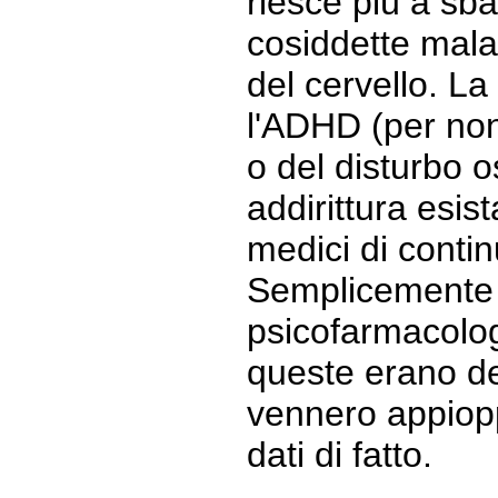
riesce più a sb
cosiddette mala
del cervello. La
l'ADHD (per non
o del disturbo 
addirittura esis
medici di contin
Semplicemente s
psicofarmacolog
queste erano de
vennero appiopp
dati di fatto.