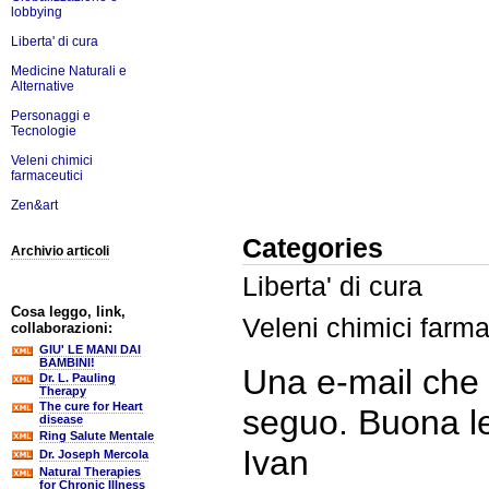
lobbying
Liberta' di cura
Medicine Naturali e
Alternative
Personaggi e
Tecnologie
Veleni chimici
farmaceutici
Zen&art
Categories
Archivio articoli
Liberta' di cura
Cosa leggo, link,
Veleni chimici farma
collaborazioni:
GIU' LE MANI DAI
BAMBINI!
Una e-mail che 
Dr. L. Pauling
Therapy
The cure for Heart
seguo. Buona le
disease
Ring Salute Mentale
Ivan
Dr. Joseph Mercola
Natural Therapies
for Chronic Illness