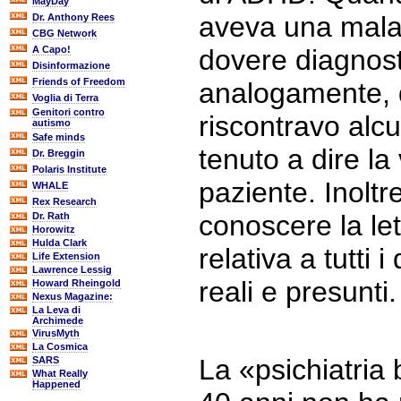
MayDay
aveva una malat
Dr. Anthony Rees
CBG Network
A Capo!
dovere diagnost
Disinformazione
Friends of Freedom
analogamente,
Voglia di Terra
Genitori contro
riscontravo alc
autismo
Safe minds
tenuto a dire la 
Dr. Breggin
Polaris Institute
paziente. Inolt
WHALE
Rex Research
conoscere la let
Dr. Rath
Horowitz
Hulda Clark
relativa a tutti i
Life Extension
Lawrence Lessig
reali e presunti.
Howard Rheingold
Nexus Magazine:
La Leva di
Archimede
VirusMyth
La Cosmica
La «psichiatria 
SARS
What Really
Happened