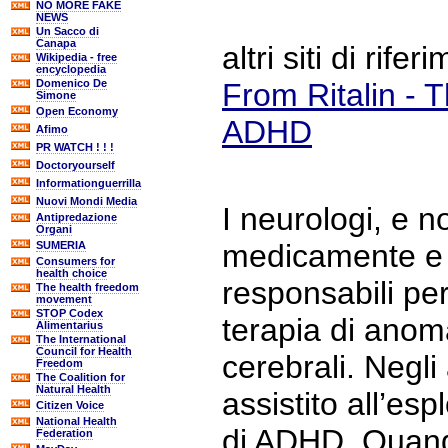
NO MORE FAKE
NEWS
Un Sacco di
Canapa
altri siti di rife
Wikipedia - free
encyclopedia
Domenico De
From Ritalin - 
Simone
Open Economy
ADHD
Afimo
PR WATCH ! ! !
Doctoryourself
Informationguerrilla
Nuovi Mondi Media
I neurologi, e no
Antipredazione
Organi
medicamente e
SUMERIA
Consumers for
health choice
responsabili per
The health freedom
movement
STOP Codex
terapia di anoma
Alimentarius
The International
Council for Health
cerebrali. Negli
Freedom
The Coalition for
Natural Health
assistito all’es
Citizen Voice
National Health
di ADHD. Quand
Federation