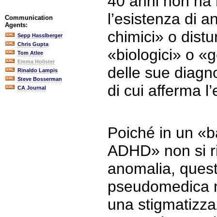
40 anni non ha
l’esistenza di a
Communication
Agents:
chimici» o distu
Sepp Hasslberger
Chris Gupta
«biologici» o «g
Tom Atlee
Emma Holister
delle sue diagno
Rinaldo Lampis
Steve Bosserman
di cui afferma l
CA Journal
Poiché in un «b
ADHD» non si r
anomalia, quest
pseudomedica no
una stigmatizza