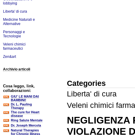
lobbying
Liberta' di cura
Medicine Naturali e
Alternative
Personaggi e
Tecnologie
Veleni chimici
farmaceutici
Zen&art
Archivio articoli
Categories
Cosa leggo, link,
collaborazioni:
Liberta' di cura
GIU' LE MANI DAI
BAMBINI!
Veleni chimici farma
Dr. L. Pauling
Therapy
The cure for Heart
disease
NEGLIGENZA 
Ring Salute Mentale
Dr. Joseph Mercola
VIOLAZIONE 
Natural Therapies
for Chronic Illness