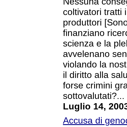
Nessuna conseg
coltivatori tratt
produttori [Son
finanziano ricer
scienza e la ple
avvelenano sen
violando la nostr
il diritto alla s
forse crimini g
sottovalutati?... 
Luglio 14, 200
Accusa di genoci