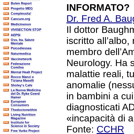
Bolen Report
INFORMATO?
Progetto MEG
Complessita'
Dr. Fred A. Bau
Cancure.org
Medicinenon
Il dottor Baug
VIVISECTION STOP
AEPSI
iscritto all’albo
Oss. Ita. Salute
Mentale
Psicodiessea
membro dell’Am
Naturmedica
Vaccinetwork
Neurology. Ha s
Federazione
Comilva
malattie reali, 
Mental Healt Project
Rocco Manzi e
Tiziana Maselli
anomalie (nessu
Shirley's Cafe
La Nuova Medicina
in bambini a cui
del Dr. Ryke Geerd
Hamer
European
diagnosticati 
Consumers
Thedoctorwithin
Living Nutrition
«incapacità di 
Magazine
Institute for
Fonte:
CCHR
Science in Society
Free Yurko Project