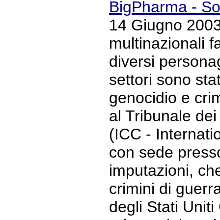
BigPharma - S
14 Giugno 2003 
multinazionali 
diversi personag
settori sono sta
genocidio e crim
al Tribunale dei
(ICC - Internati
con sede presso
imputazioni, ch
crimini di guerr
degli Stati Unit