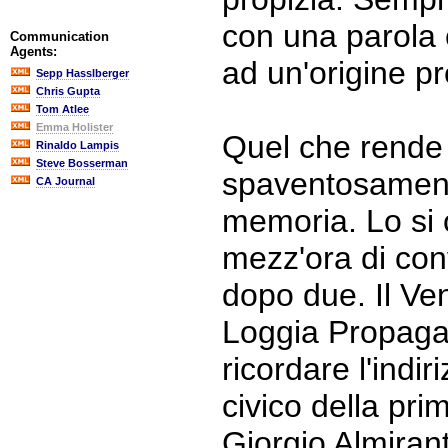
con una parola c
Communication
Agents:
ad un'origine pr
Sepp Hasslberger
Chris Gupta
Tom Atlee
Emma Holister
Quel che rende 
Rinaldo Lampis
Steve Bosserman
spaventosament
CA Journal
memoria. Lo si 
mezz'ora di con
dopo due. Il Ve
Loggia Propagan
ricordare l'indi
civico della pr
Giorgio Almirant