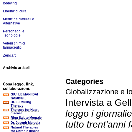
lobbying
Liberta' di cura
Medicine Naturali e
Alternative
Personaggi e
Tecnologie
Veleni chimici
farmaceutici
Zen&art
Archivio articoli
Categories
Cosa leggo, link,
collaborazioni:
Globalizzazione e l
GIU' LE MANI DAI
BAMBINI!
Intervista a Gelli
Dr. L. Pauling
Therapy
The cure for Heart
leggo i giornalie
disease
Ring Salute Mentale
tutto trent'anni 
Dr. Joseph Mercola
Natural Therapies
for Chronic Illness