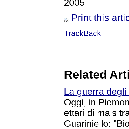
2005
Print this arti
TrackBack
Related Art
La guerra degl
Oggi, in Piemont
ettari di mais t
Guariniello: "Bi