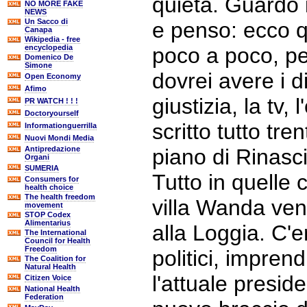
quieta. Guardo i
NO MORE FAKE
NEWS
Un Sacco di
e penso: ecco qu
Canapa
Wikipedia - free
encyclopedia
poco a poco, pe
Domenico De
Simone
dovrei avere i di
Open Economy
Afimo
giustizia, la tv,
PR WATCH ! ! !
Doctoryourself
scritto tutto tren
Informationguerrilla
Nuovi Mondi Media
Antipredazione
piano di Rinasc
Organi
SUMERIA
Tutto in quelle 
Consumers for
health choice
The health freedom
villa Wanda vent
movement
STOP Codex
Alimentarius
alla Loggia. C'er
The International
Council for Health
Freedom
politici, imprendi
The Coalition for
Natural Health
l'attuale preside
Citizen Voice
National Health
Federation