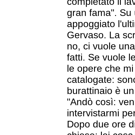
completato il la
gran fama". Su 
appoggiato l'ult
Gervaso. La sc
no, ci vuole un
fatti. Se vuole 
le opere che mi
catalogate: sono
burattinaio è un
"Andò così: ve
intervistarmi per
Dopo due ore d