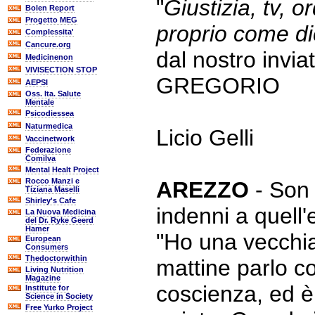
"
Giustizia, tv, o
Bolen Report
Progetto MEG
proprio come di
Complessita'
Cancure.org
dal nostro inv
Medicinenon
VIVISECTION STOP
GREGORIO
AEPSI
Oss. Ita. Salute
Mentale
Psicodiessea
Naturmedica
Licio Gelli
Vaccinetwork
Federazione
Comilva
Mental Healt Project
Rocco Manzi e
AREZZO
- Son 
Tiziana Maselli
Shirley's Cafe
indenni a quell'
La Nuova Medicina
del Dr. Ryke Geerd
Hamer
"Ho una vecchia
European
Consumers
Thedoctorwithin
mattine parlo co
Living Nutrition
Magazine
coscienza, ed è
Institute for
Science in Society
Free Yurko Project