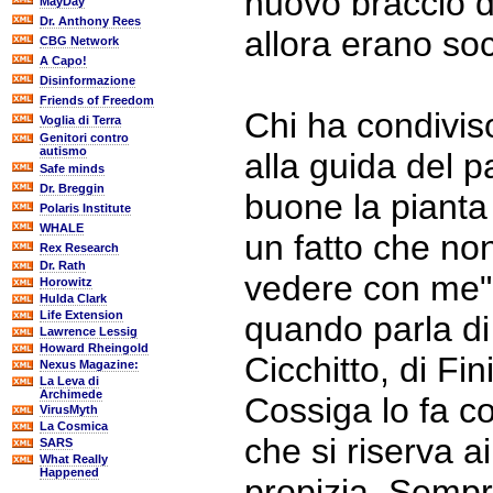
nuovo braccio de
MayDay
Dr. Anthony Rees
allora erano soci
CBG Network
A Capo!
Disinformazione
Friends of Freedom
Chi ha condivis
Voglia di Terra
Genitori contro
autismo
alla guida del p
Safe minds
Dr. Breggin
buone la pianta
Polaris Institute
WHALE
un fatto che no
Rex Research
Dr. Rath
vedere con me". 
Horowitz
Hulda Clark
Life Extension
quando parla di
Lawrence Lessig
Howard Rheingold
Cicchitto, di Fi
Nexus Magazine:
La Leva di
Archimede
Cossiga lo fa c
VirusMyth
La Cosmica
che si riserva a
SARS
What Really
Happened
propizia. Sempr