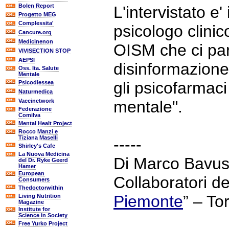
Bolen Report
L'intervistato e'
Progetto MEG
Complessita'
psicologo clinic
Cancure.org
Medicinenon
OISM che ci par
VIVISECTION STOP
AEPSI
disinformazione
Oss. Ita. Salute
Mentale
gli psicofarmaci
Psicodiessea
Naturmedica
Vaccinetwork
mentale".
Federazione
Comilva
Mental Healt Project
Rocco Manzi e
Tiziana Maselli
-----
Shirley's Cafe
La Nuova Medicina
Di Marco Bavuso
del Dr. Ryke Geerd
Hamer
European
Collaboratori de
Consumers
Thedoctorwithin
Piemonte
” – To
Living Nutrition
Magazine
Institute for
Science in Society
Free Yurko Project