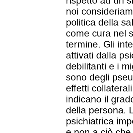
rispetto ad un s
noi consideria
politica della s
come cura nel s
termine. Gli in
attivati dalla ps
debilitanti e i m
sono degli pseud
effetti collateral
indicano il gra
della persona. 
psichiatrica impo
e non a ciò che 