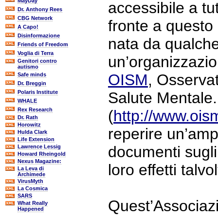
MayDay
accessibile a tu
Dr. Anthony Rees
CBG Network
fronte a questo 
A Capo!
Disinformazione
nata da qualch
Friends of Freedom
Voglia di Terra
un’organizzazi
Genitori contro
autismo
OISM
, Osservat
Safe minds
Dr. Breggin
Polaris Institute
Salute Mentale.
WHALE
Rex Research
(
http://www.oism
Dr. Rath
Horowitz
reperire un’amp
Hulda Clark
Life Extension
documenti sugli
Lawrence Lessig
Howard Rheingold
Nexus Magazine:
loro effetti talvo
La Leva di
Archimede
VirusMyth
La Cosmica
SARS
Quest’Associazi
What Really
Happened