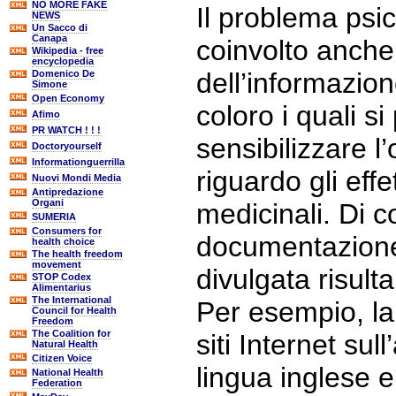
NO MORE FAKE
Il problema psi
NEWS
Un Sacco di
Canapa
coinvolto anche 
Wikipedia - free
encyclopedia
dell’informazion
Domenico De
Simone
Open Economy
coloro i quali s
Afimo
PR WATCH ! ! !
sensibilizzare l
Doctoryourself
Informationguerrilla
riguardo gli effet
Nuovi Mondi Media
Antipredazione
Organi
medicinali. Di 
SUMERIA
Consumers for
documentazione 
health choice
The health freedom
movement
divulgata risulta 
STOP Codex
Alimentarius
The International
Per esempio, la
Council for Health
Freedom
The Coalition for
siti Internet su
Natural Health
Citizen Voice
lingua inglese e
National Health
Federation