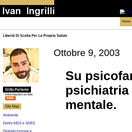
Home
Libertà Di Scelta Per La Propria Salute
Ottobre 9, 2003
Su psicofa
psichiatria
Grillo Parlante
Informazioni on-line
mentale.
Site Map
Ambiente
Dietro AIDS e SARS
Globalizzazione e