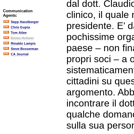
dal dott. Claud
Communication
clinico, il quale
Agents:
Sepp Hasslberger
presidente. E’ 
Chris Gupta
Tom Atlee
pochissime orga
Emma Holister
Rinaldo Lampis
paese – non fin
Steve Bosserman
CA Journal
propri soci – a 
sistematicament
cittadini su que
argomento. Abb
incontrare il do
qualche domand
sulla sua perso