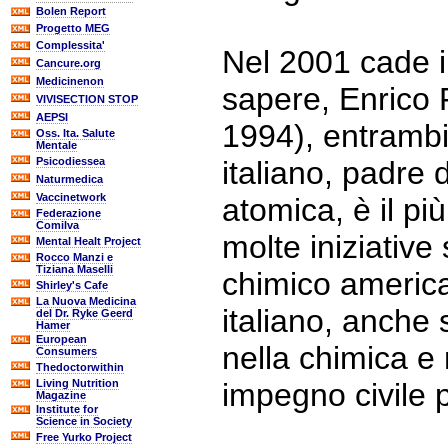
Bolen Report
Progetto MEG
Complessita'
Nel 2001 cade il
Cancure.org
Medicinenon
sapere, Enrico 
VIVISECTION STOP
AEPSI
1994), entrambi 
Oss. Ita. Salute
Mentale
Psicodiessea
italiano, padre
Naturmedica
Vaccinetwork
atomica, è il pi
Federazione
Comilva
molte iniziative 
Mental Healt Project
Rocco Manzi e
Tiziana Maselli
chimico americ
Shirley's Cafe
La Nuova Medicina
italiano, anche 
del Dr. Ryke Geerd
Hamer
European
nella chimica e 
Consumers
Thedoctorwithin
Living Nutrition
impegno civile 
Magazine
Institute for
Science in Society
Free Yurko Project