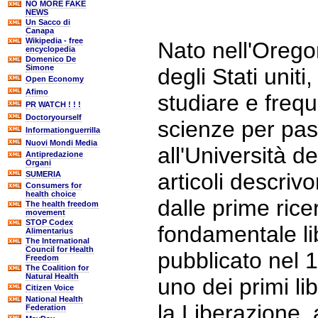
NO MORE FAKE
NEWS
Un Sacco di
Canapa
Wikipedia - free
Nato nell'Oregon
encyclopedia
Domenico De
Simone
degli Stati unit
Open Economy
Afimo
studiare e frequ
PR WATCH ! ! !
Doctoryourself
scienze per pass
Informationguerrilla
Nuovi Mondi Media
all'Università de
Antipredazione
Organi
articoli descriv
SUMERIA
Consumers for
health choice
dalle prime ric
The health freedom
movement
STOP Codex
fondamentale li
Alimentarius
The International
Council for Health
pubblicato nel 1
Freedom
The Coalition for
Natural Health
uno dei primi li
Citizen Voice
National Health
la Liberazione, 
Federation