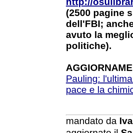
http://osulibra
(2500 pagine s
dell'FBI; anche
avuto la megli
politiche).
AGGIORNAMENT
Pauling: l'ultim
pace e la chimi
mandato da
Iva
aggiornato il
Sa