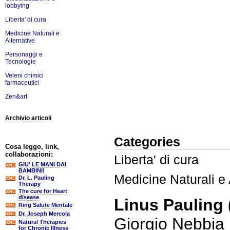
lobbying
Liberta' di cura
Medicine Naturali e
Alternative
Personaggi e
Tecnologie
Veleni chimici
farmaceutici
Zen&art
Archivio articoli
Categories
Cosa leggo, link,
collaborazioni:
Liberta' di cura
GIU' LE MANI DAI
BAMBINI!
Medicine Naturali e 
Dr. L. Pauling
Therapy
The cure for Heart
disease
Linus Pauling 
Ring Salute Mentale
Dr. Joseph Mercola
Giorgio Nebbia
Natural Therapies
for Chronic Illness