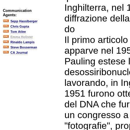
Inghilterra, nel 
Communication
Agents:
diffrazione dell
Sepp Hasslberger
do
Chris Gupta
Tom Atlee
Il primo articolo
Emma Holister
Rinaldo Lampis
apparve nel 19
Steve Bosserman
CA Journal
Pauling estese la
desossiribonucl
lavorando, in In
1951 furono otte
del DNA che fur
un congresso a 
"fotografie", pr