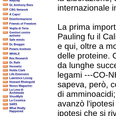
MayDay
internazionale 
Dr. Anthony Rees
CBG Network
A Capo!
Disinformazione
Friends of Freedom
La prima import
Voglia di Terra
Genitori contro
Pauling fu il Ca
autismo
Safe minds
e qui, oltre a mo
Dr. Breggin
Polaris Institute
delle proteine.
WHALE
Rex Research
da lunghe succe
Dr. Rath
Horowitz
Hulda Clark
legami ---CO-NH-
Life Extension
Lawrence Lessig
sapeva, però, 
Howard Rheingold
Nexus Magazine:
La Leva di
di amminoacidi;
Archimede
VirusMyth
La Cosmica
avanzò l'ipotesi
SARS
What Really
ipotesi che si r
Happened