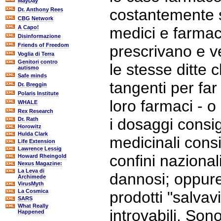
MayDay
costantemente 
Dr. Anthony Rees
CBG Network
A Capo!
medici e farmaci
Disinformazione
Friends of Freedom
prescrivano e ve
Voglia di Terra
Genitori contro
le stesse ditte
autismo
Safe minds
tangenti per far
Dr. Breggin
Polaris Institute
loro farmaci - 
WHALE
Rex Research
i dosaggi consi
Dr. Rath
Horowitz
Hulda Clark
medicinali consi
Life Extension
Lawrence Lessig
confini nazionali 
Howard Rheingold
Nexus Magazine:
La Leva di
dannosi; oppure
Archimede
VirusMyth
La Cosmica
prodotti "salvav
SARS
What Really
introvabili. Son
Happened