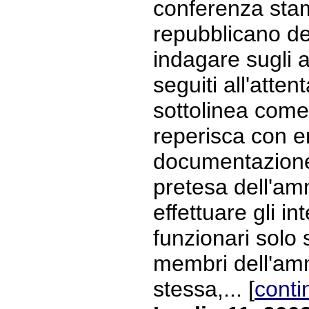
conferenza stam
repubblicano den
indagare sugli 
seguiti all'atten
sottolinea com
reperisca con en
documentazione
pretesa dell'am
effettuare gli in
funzionari solo 
membri dell'am
stessa,... [
conti