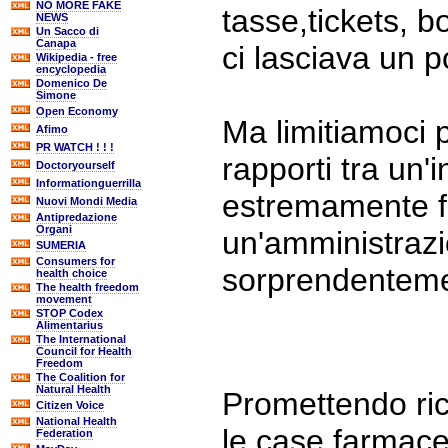
NO MORE FAKE
tasse,tickets, bo
NEWS
Un Sacco di
Canapa
ci lasciava un p
Wikipedia - free
encyclopedia
Domenico De
Simone
Open Economy
Ma limitiamoci 
Afimo
PR WATCH ! ! !
rapporti tra un'i
Doctoryourself
Informationguerrilla
estremamente fl
Nuovi Mondi Media
Antipredazione
Organi
un'amministrazi
SUMERIA
Consumers for
sorprendenteme
health choice
The health freedom
movement
STOP Codex
Alimentarius
The International
Council for Health
Freedom
The Coalition for
Natural Health
Promettendo ric
Citizen Voice
National Health
le case farmac
Federation