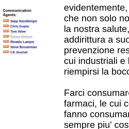
evidentemente, a
Communication
Agents:
che non solo no
Sepp Hasslberger
la nostra salut
Chris Gupta
Tom Atlee
addirittura a su
Emma Holister
Rinaldo Lampis
prevenzione res
Steve Bosserman
CA Journal
cui industriali 
riempirsi la boc
Farci consumar
farmaci, le cui
fanno consumare
sempre piu' cost