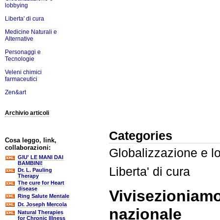
lobbying
Liberta' di cura
Medicine Naturali e
Alternative
Personaggi e
Tecnologie
Veleni chimici
farmaceutici
Zen&art
Archivio articoli
Categories
Cosa leggo, link,
collaborazioni:
Globalizzazione e l
GIU' LE MANI DAI
BAMBINI!
Liberta' di cura
Dr. L. Pauling
Therapy
The cure for Heart
disease
Vivisezioniamo
Ring Salute Mentale
Dr. Joseph Mercola
nazionale
Natural Therapies
for Chronic Illness