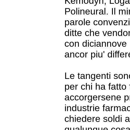
Kemodyn, Loga
Polineural. Il min
parole convenz
ditte che vendo
con diciannove 
ancor piu' differ
Le tangenti son
per chi ha fatto 
accorgersene pr
industrie farma
chiedere soldi al
qualunque cosa 