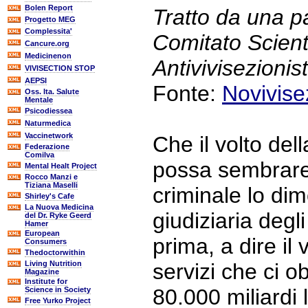
Bolen Report
Tratto da una p
Progetto MEG
Complessita'
Comitato Scient
Cancure.org
Medicinenon
Antivivisezionis
VIVISECTION STOP
AEPSI
Fonte:
Novivise
Oss. Ita. Salute
Mentale
Psicodiessea
Naturmedica
Vaccinetwork
Che il volto dell
Federazione
Comilva
possa sembrare 
Mental Healt Project
Rocco Manzi e
Tiziana Maselli
criminale lo di
Shirley's Cafe
La Nuova Medicina
giudiziaria degl
del Dr. Ryke Geerd
Hamer
European
prima, a dire il 
Consumers
Thedoctorwithin
Living Nutrition
servizi che ci 
Magazine
Institute for
80.000 miliardi 
Science in Society
Free Yurko Project