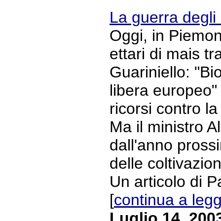
La guerra degl
Oggi, in Piemont
ettari di mais t
Guariniello: "Bi
libera europeo"
ricorsi contro l
Ma il ministro 
dall'anno pross
delle coltivazion
Un articolo di Pa
[
continua a leg
Luglio 14, 200