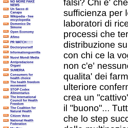
falsi? Chi e' ch
NO MORE FAKE
NEWS
Un Sacco di
sufficienza per l
Canapa
Wikipedia - free
encyclopedia
laboratori di ric
Domenico De
Simone
processi che te
Open Economy
Afimo
distribuzione s
PR WATCH ! ! !
Doctoryourself
con chi ce la v
Informationguerrilla
Nuovi Mondi Media
Antipredazione
non c'e' nessuno
Organi
SUMERIA
qualita' dei far
Consumers for
health choice
The health freedom
ulteriore confer
movement
STOP Codex
Alimentarius
crea un "cattivo
The International
Council for Health
Freedom
il "buono"... Tut
The Coalition for
Natural Health
che lo step suc
Citizen Voice
National Health
Federation