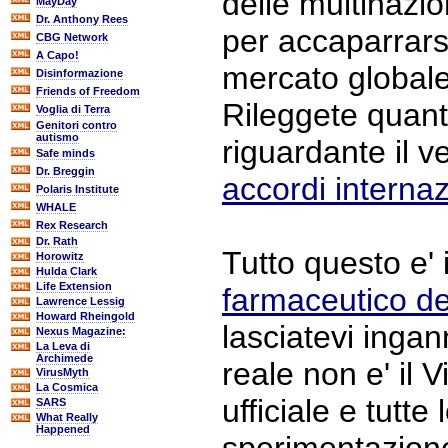
delle multinazi
MayDay
Dr. Anthony Rees
per accaparrarsi
CBG Network
A Capo!
mercato globale
Disinformazione
Friends of Freedom
Rileggete quant
Voglia di Terra
Genitori contro
autismo
riguardante il v
Safe minds
Dr. Breggin
accordi internaz
Polaris Institute
WHALE
Rex Research
Dr. Rath
Tutto questo e' 
Horowitz
Hulda Clark
Life Extension
farmaceutico de
Lawrence Lessig
Howard Rheingold
lasciatevi ingan
Nexus Magazine:
La Leva di
Archimede
reale non e' il 
VirusMyth
La Cosmica
ufficiale e tutte 
SARS
What Really
Happened