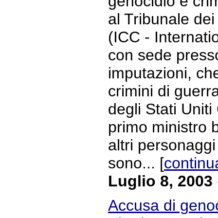
genocidio e crim
al Tribunale dei
(ICC - Internati
con sede presso
imputazioni, ch
crimini di guerr
degli Stati Unit
primo ministro b
altri personaggi 
sono... [
continu
Luglio 8, 2003
Accusa di genoci