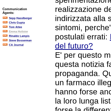
sperimentazione 
realizzazione de
Communication
Agents:
indirizzata alla 
Sepp Hasslberger
Chris Gupta
sintomi, perche
Tom Atlee
Emma Holister
postulati errati:
Rinaldo Lampis
Steve Bosserman
del futuro?
CA Journal
E' per questo m
questa notizia f
propaganda. Qual
un farmaco ille
hanno forse anch
la loro lunga list
forse la differenz