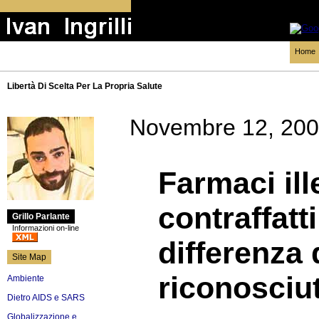
Home
Libertà Di Scelta Per La Propria Salute
Novembre 12, 20
Farmaci ill
contraffatt
Grillo Parlante
Informazioni on-line
differenza 
Site Map
riconosciu
Ambiente
Dietro AIDS e SARS
Globalizzazione e