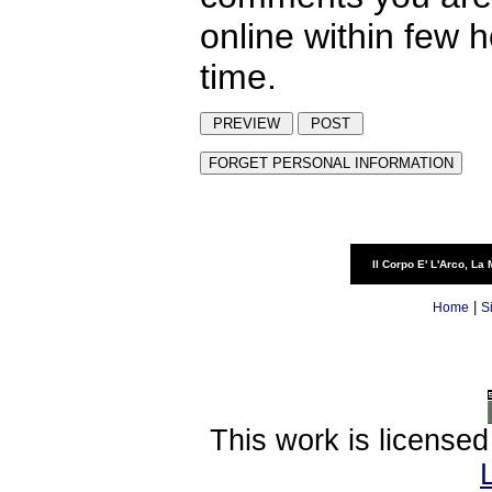
online within few 
time.
Il Corpo E' L'Arco, La 
|
Home
S
This work is license