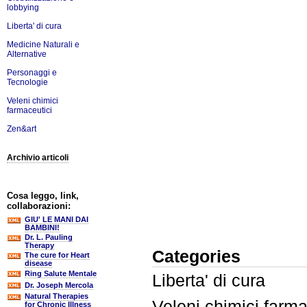
lobbying
Liberta' di cura
Medicine Naturali e
Alternative
Personaggi e
Tecnologie
Veleni chimici
farmaceutici
Zen&art
Archivio articoli
Cosa leggo, link,
collaborazioni:
GIU' LE MANI DAI
BAMBINI!
Dr. L. Pauling
Therapy
Categories
The cure for Heart
disease
Ring Salute Mentale
Liberta' di cura
Dr. Joseph Mercola
Natural Therapies
Veleni chimici farma
for Chronic Illness