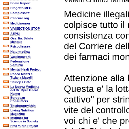
Bolen Report
Progetto MEG
Medicine illega
Complessita'
Cancure.org
colpisce tutto 
Medicinenon
VIVISECTION STOP
consistenza cons
AEPSI
Oss. Ita. Salute
Mentale
del Corriere de
Psicodiessea
Naturmedica
dei farmaci mond
Vaccinetwork
Federazione
Comilva
Mental Healt Project
Rocco Manzi e
Attenzione alla l
Tiziana Maselli
Shirley's Cafe
Questa e' la lot
La Nuova Medicina
del Dr. Ryke Geerd
Hamer
cattivo" per stri
European
Consumers
Thedoctorwithin
vite del control
Living Nutrition
Magazine
voi chi e' che p
Institute for
Science in Society
Free Yurko Project