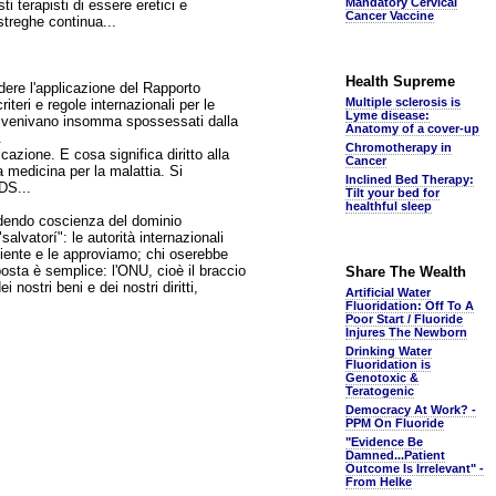
Mandatory Cervical
 terapisti di essere eretici e
Cancer Vaccine
 streghe continua...
Health Supreme
dere l'applicazione del Rapporto
Multiple sclerosis is
riteri e regole internazionali per le
Lyme disease:
esi venivano insomma spossessati dalla
Anatomy of a cover-up
.
Chromotherapy in
cazione. E cosa significa diritto alla
Cancer
a medicina per la malattia. Si
Inclined Bed Therapy:
DS...
Tilt your bed for
healthful sleep
endendo coscienza del dominio
alvatorí": le autorità internazionali
niente e le approviamo; chi oserebbe
osta è semplice: l'ONU, cioè il braccio
Share The Wealth
nostri beni e dei nostri diritti,
Artificial Water
Fluoridation: Off To A
Poor Start / Fluoride
Injures The Newborn
Drinking Water
Fluoridation is
Genotoxic &
Teratogenic
Democracy At Work? -
PPM On Fluoride
"Evidence Be
Damned...Patient
Outcome Is Irrelevant" -
From Helke