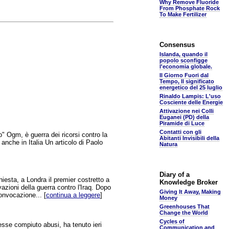
Why Remove Fluoride
From Phosphate Rock
To Make Fertilizer
Consensus
Islanda, quando il
popolo sconfigge
l'economia globale.
Il Giorno Fuori dal
Tempo, Il significato
energetico del 25 luglio
Rinaldo Lampis: L'uso
Cosciente delle Energie
Attivazione nei Colli
Euganei (PD) della
Piramide di Luce
Contatti con gli
eo" Ogm, è guerra dei ricorsi contro la
Abitanti Invisibili della
anche in Italia Un articolo di Paolo
Natura
Diary of a
esta, a Londra il premier costretto a
Knowledge Broker
vazioni della guerra contro l'Iraq. Dopo
Giving It Away, Making
onvocazione... [
continua a leggere
]
Money
Greenhouses That
Change the World
Cycles of
vesse compiuto abusi, ha tenuto ieri
Communication and