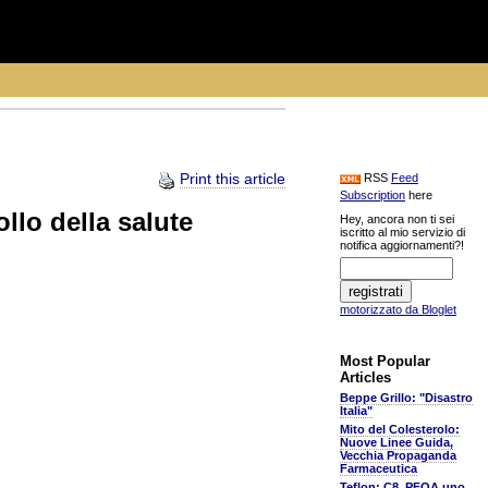
Print this article
RSS
Feed
Subscription
here
llo della salute
Hey, ancora non ti sei
iscritto al mio servizio di
notifica aggiornamenti?!
motorizzato da Bloglet
Most Popular
Articles
Beppe Grillo: "Disastro
Italia"
Mito del Colesterolo:
Nuove Linee Guida,
Vecchia Propaganda
Farmaceutica
Teflon: C8, PFOA uno