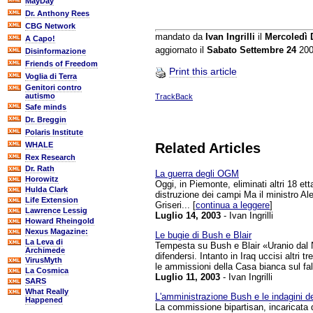
MayDay
Dr. Anthony Rees
CBG Network
mandato da
Ivan Ingrilli
il
Mercoledì 
A Capo!
aggiornato il
Sabato Settembre 24
200
Disinformazione
Friends of Freedom
Print this article
Voglia di Terra
Genitori contro
autismo
TrackBack
Safe minds
Dr. Breggin
Polaris Institute
WHALE
Related Articles
Rex Research
Dr. Rath
La guerra degli OGM
Horowitz
Oggi, in Piemonte, eliminati altri 18 et
Hulda Clark
distruzione dei campi Ma il ministro Al
Life Extension
Griseri... [
continua a leggere
]
Lawrence Lessig
Luglio 14, 2003
- Ivan Ingrilli
Howard Rheingold
Nexus Magazine:
Le bugie di Bush e Blair
La Leva di
Tempesta su Bush e Blair «Uranio dal N
Archimede
difendersi. Intanto in Iraq uccisi altri 
VirusMyth
le ammissioni della Casa bianca sul fal
La Cosmica
Luglio 11, 2003
- Ivan Ingrilli
SARS
What Really
L'amministrazione Bush e le indagini d
Happened
La commissione bipartisan, incaricata di