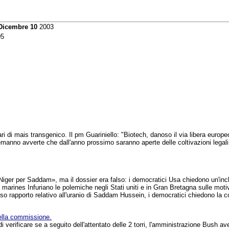
Dicembre 10
2003
5
tari di mais transgenico. Il pm Guariniello: "Biotech, danoso il via libera europ
emanno avverte che dall'anno prossimo saranno aperte delle coltivazioni legali 
iger per Saddam», ma il dossier era falso: i democratici Usa chiedono un'inchi
tre marines Infuriano le polemiche negli Stati uniti e in Gran Bretagna sulle moti
so rapporto relativo all'uranio di Saddam Hussein, i democratici chiedono la c
ella commissione.
 verificare se a seguito dell'attentato delle 2 torri, l'amministrazione Bush a