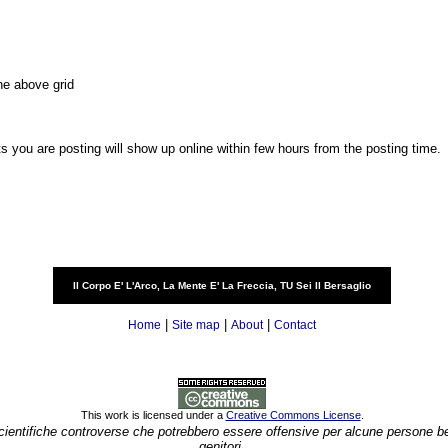
he above grid
you are posting will show up online within few hours from the posting time.
Il Corpo E' L'Arco, La Mente E' La Freccia, TU Sei Il Bersaglio
|
|
|
Home
Site map
About
Contact
This work is licensed under a
Creative Commons License
.
 scientifiche controverse che potrebbero essere offensive per alcune persone b
genitori.