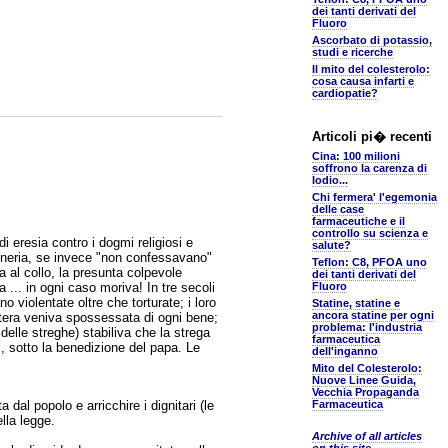
dei tanti derivati del
Fluoro
Ascorbato di potassio,
studi e ricerche
Il mito del colesterolo:
cosa causa infarti e
cardiopatie?
Articoli pi� recenti
Cina: 100 milioni
soffrono la carenza di
Iodio...
Chi fermera' l'egemonia
delle case
farmaceutiche e il
controllo su scienza e
i eresia contro i dogmi religiosi e
salute?
goneria, se invece "non confessavano"
Teflon: C8, PFOA uno
 al collo, la presunta colpevole
dei tanti derivati del
... in ogni caso moriva! In tre secoli
Fluoro
 violentate oltre che torturate; i loro
Statine, statine e
ancora statine per ogni
ntera veniva spossessata di ogni bene;
problema: l'industria
 delle streghe) stabiliva che la strega
farmaceutica
, sotto la benedizione del papa. Le
dell'inganno
Mito del Colesterolo:
Nuove Linee Guida,
Vecchia Propaganda
 dal popolo e arricchire i dignitari (le
Farmaceutica
ella legge.
Archive of all articles