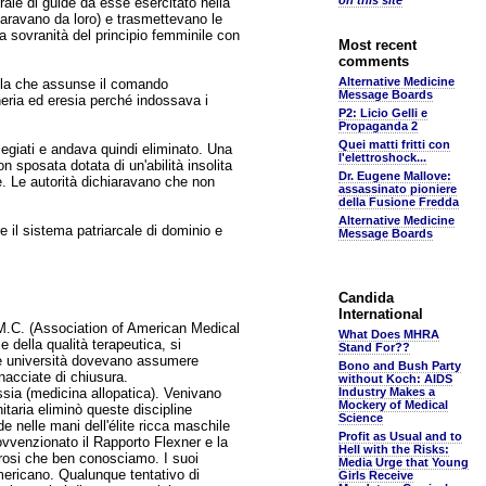
on this site
urale di guide da esse esercitato nella
paravano da loro) e trasmettevano le
a sovranità del principio femminile con
Most recent
comments
Alternative Medicine
ella che assunse il comando
Message Boards
oneria ed eresia perché indossava i
P2: Licio Gelli e
Propaganda 2
Quei matti fritti con
egiati e andava quindi eliminato. Una
l'elettroshock...
 sposata dotata di un'abilità insolita
Dr. Eugene Mallove:
te. Le autorità dichiaravano che non
assassinato pioniere
della Fusione Fredda
Alternative Medicine
e il sistema patriarcale di dominio e
Message Boards
Candida
International
A.M.C. (Association of American Medical
What Does MHRA
e della qualità terapeutica, si
Stand For??
 Le università dovevano assumere
Bono and Bush Party
inacciate di chiusura.
without Koch: AIDS
ossia (medicina allopatica). Venivano
Industry Makes a
Mockery of Medical
itaria eliminò queste discipline
Science
e nelle mani dell'élite ricca maschile
Profit as Usual and to
ovvenzionato il Rapporto Flexner e la
Hell with the Risks:
strosi che ben conosciamo. I suoi
Media Urge that Young
-americano. Qualunque tentativo di
Girls Receive