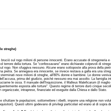
le streghe)
e bruciò sul rogo milioni di persone innocenti. Erano accusate di stregoneria e d
ol terrore della tortura. Se “confessavano" erano dichiarate colpevoli di stre
sul rogo. Non sfuggiva nessuno. Alcune erano sottoposte alla prova della pietra
na pietra. Se annegava era innocente, se invece restava a galla era una strega 
 sterminati nove milioni di streghe, all'80% donne e bambine. Le donne venivano
ell’accusa, prima del giudizio, poiché nessuno era mai assolto. La famiglia i
ruciarne le ossa. Il manuale dell'Inquisizione, il Malleus Maleficarum (il maglio
entemente esposta alle torture". Questo regime di terrore durò cinque secoli
organizzate, intraprese, finanziate ed eseguite dalla Chiesa e dallo Stato.
sfruttare le popolazioni, sottomettere i ribelli, imporre una religione non voluta
 inquisitori). Questi ultimi godevano di privilegi particolari ed erano al di sopra d