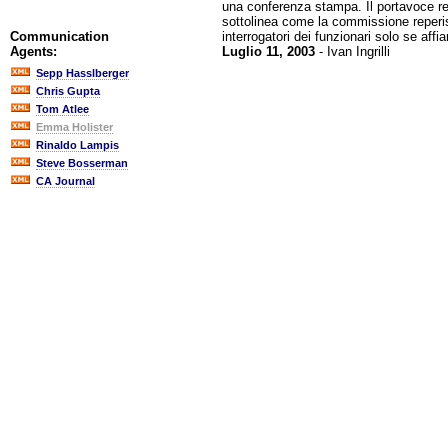
una conferenza stampa. Il portavoce repu
sottolinea come la commissione reperis
interrogatori dei funzionari solo se aff
Communication
Luglio 11, 2003
- Ivan Ingrilli
Agents:
Sepp Hasslberger
Chris Gupta
Tom Atlee
Emma Holister
Rinaldo Lampis
Steve Bosserman
CA Journal