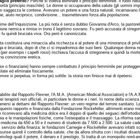
aglio preferito?
Perché si voleva eliminare il principio femminile. Il ruolo nat
orità (principio maschile). Le donne si occupavano della salute (gli uomini im
con saggezza le contese. Avevano un potere e una forza naturali, incarnavano l
ne, aiuto reciproco, condivisione... trasmettevano forza alla popolazione.
ime dell’Inquisizione. La più nota è senza dubbio Giovanna d'Arco, la pastor
asione nemica e rimise in trono il legittimo sovrano. Fu però accusata di streg
u quindi bruciata viva. Ora però è canonizzata.
 costituiva una minaccia alla ricchezza e al potere di una minoranza di privil
a e bruciata, dopo di che ci si impadroniva dei suoi beni. Qualunque donna non
e (per esempio i capelli rossi) rischiava l'accusa di stregoneria e quindi la mor
na convinzione eretica.
giose o finanziarie) hanno sempre combattuto il principio femminile per protegger
ilate ed eliminate fisicamente.
rore si perpetua, in forma più sottile: la storia non finisce mai di ripetersi.
tabilite dal Rapporto Flexner, l'A.M.A. (American Medical Association) e l'A.
terapisti non ufficíali, in particolare le donne e i neri. In nome della scienza 
enersi ai dettami del Rapporto Flexner: un vero regime del terrore sanitario.
a questo rapporto e finanziata dalla Fondazione Rockefeller, altrimenti erano m
e ricorrevano alla medicina dolce era il doppio di quello dei seguaci dell'ortod
apia e le manipolazioni fisiche, come l'osteopatia e il massaggio. La riforma san
 medicina da 650 a 50 e il numero di studenti da 7.500 a 2.500. La salute cadd
servizio della finanza: le fondazioni Carnegie e Rockefeller avevano infatti s
nse quindi il controllo della salute, che da allora sfrutta con i risultati disa
ivilegi quali il potere, il denaro e il prestigio. Si tratta di un monopolio nord