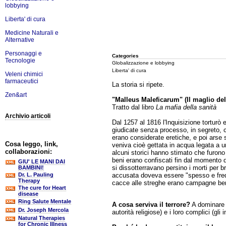
lobbying
Liberta' di cura
Medicine Naturali e
Alternative
Personaggi e
Categories
Tecnologie
Globalizzazione e lobbying
Liberta' di cura
Veleni chimici
farmaceutici
La storia si ripete.
Zen&art
"Malleus Maleficarum" (Il maglio del
Tratto dal libro
La mafia della sanità
Archivio articoli
Dal 1257 al 1816 l'Inquisizione torturò 
giudicate senza processo, in segreto, c
erano considerate eretiche, e poi arse 
Cosa leggo, link,
veniva cioè gettata in acqua legata a u
collaborazioni:
alcuni storici hanno stimato che furono
beni erano confiscati fin dal momento d
GIU' LE MANI DAI
si dissotterravano persino i morti per b
BAMBINI!
accusata doveva essere "spesso e frequ
Dr. L. Pauling
Therapy
cacce alle streghe erano campagne ben 
The cure for Heart
disease
Ring Salute Mentale
A cosa serviva il terrore?
A dominare e 
Dr. Joseph Mercola
autorità religiose) e i loro complici (gli
Natural Therapies
for Chronic Illness