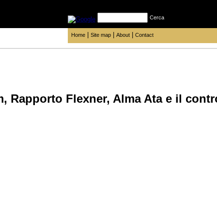
Cerca
|
|
|
Home
Site map
About
Contact
, Rapporto Flexner, Alma Ata e il contro