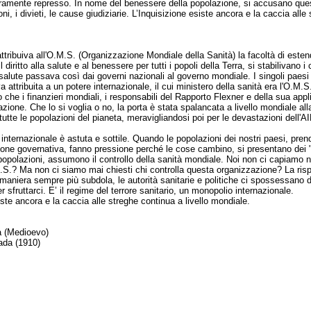
ramente represso. In nome del benessere della popolazione, si accusano questi
oni, i divieti, le cause giudiziarie. L’Inquisizione esiste ancora e la caccia alle
ttribuiva all'O.M.S. (Organizzazione Mondiale della Sanità) la facoltà di esten
ritto alla salute e al benessere per tutti i popoli della Terra, si stabilivano i c
la salute passava così dai governi nazionali al governo mondiale. I singoli pa
 attribuita a un potere internazionale, il cui ministero della sanità era l'O.M.S
 che i finanzieri mondiali, i responsabili del Rapporto Flexner e della sua appli
zazione. Che lo si voglia o no, la porta è stata spalancata a livello mondiale all
utte le popolazioni del pianeta, meravigliandosi poi per le devastazioni dell'AI
internazionale è astuta e sottile. Quando le popolazioni dei nostri paesi, pr
uzione governativa, fanno pressione perché le cose cambino, si presentano dei "s
popolazioni, assumono il controllo della sanità mondiale. Noi non ci capiamo 
M.S.? Ma non ci siamo mai chiesti chi controlla questa organizzazione? La risp
 maniera sempre più subdola, le autorità sanitarie e politiche ci spossessano dei 
 sfruttarci. E’ il regime del terrore sanitario, un monopolio internazionale.
ste ancora e la caccia alle streghe continua a livello mondiale.
a (Medioevo)
ada (1910)