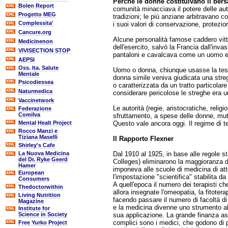
Perché le donne costituivano il bers
Bolen Report
comunità minacciava il potere delle aut
Progetto MEG
tradizioni; le più anziane arbitravano 
Complessita'
i suoi valori di conservazione, protezio
Cancure.org
Alcune personalità famose caddero vitt
Medicinenon
dell'esercito, salvò la Francia dall'inv
VIVISECTION STOP
pantaloni e cavalcava come un uomo e f
AEPSI
Oss. Ita. Salute
Uomo o donna, chiunque usasse la testa
Mentale
donna simile veniva giudicata una streg
Psicodiessea
o caratterizzata da un tratto particolar
Naturmedica
considerare pericolose le streghe era u
Vaccinetwork
Le autorità (regie, aristocratiche, reli
Federazione
Comilva
sfruttamento, a spese delle donne, mut
Questo vale ancora oggi. Il regime di ter
Mental Healt Project
Rocco Manzi e
Tiziana Maselli
Il Rapporto Flexner
Shirley's Cafe
Dal 1910 al 1925, in base alle regole s
La Nuova Medicina
del Dr. Ryke Geerd
Colleges) eliminarono la maggioranza dei 
Hamer
imponeva alle scuole di medicina di att
European
l'impostazione "scientifica" stabilita d
Consumers
A quell'epoca il numero dei terapisti ch
Thedoctorwithin
allora insegnate l'omeopatia, la fitoter
Living Nutrition
facendo passare il numero di facoltà di
Magazine
e la medicina divenne uno strumento al 
Institute for
sua applicazione. La grande finanza assu
Science in Society
complici sono i medici, che godono di pr
Free Yurko Project