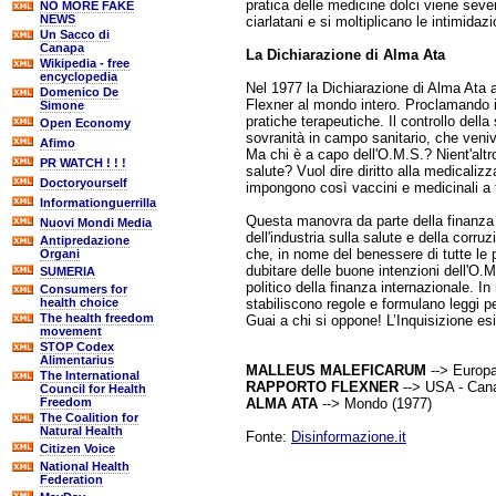
pratica delle medicine dolci viene seve
NO MORE FAKE
NEWS
ciarlatani e si moltiplicano le intimidazi
Un Sacco di
Canapa
La Dichiarazione di Alma Ata
Wikipedia - free
encyclopedia
Nel 1977 la Dichiarazione di Alma Ata a
Domenico De
Flexner al mondo intero. Proclamando il di
Simone
pratiche terapeutiche. Il controllo del
Open Economy
sovranità in campo sanitario, che veniva
Afimo
Ma chi è a capo dell'O.M.S.? Nient'altro
PR WATCH ! ! !
salute? Vuol dire diritto alla medicaliz
Doctoryourself
impongono così vaccini e medicinali a t
Informationguerrilla
Questa manovra da parte della finanza 
Nuovi Mondi Media
dell'industria sulla salute e della corr
Antipredazione
che, in nome del benessere di tutte le 
Organi
dubitare delle buone intenzioni dell'O.
SUMERIA
politico della finanza internazionale. In
Consumers for
stabiliscono regole e formulano leggi per
health choice
The health freedom
Guai a chi si oppone! L’Inquisizione esi
movement
STOP Codex
Alimentarius
MALLEUS MALEFICARUM
--> Europ
The International
RAPPORTO FLEXNER
--> USA - Can
Council for Health
ALMA ATA
--> Mondo (1977)
Freedom
The Coalition for
Natural Health
Fonte:
Disinformazione.it
Citizen Voice
National Health
Federation