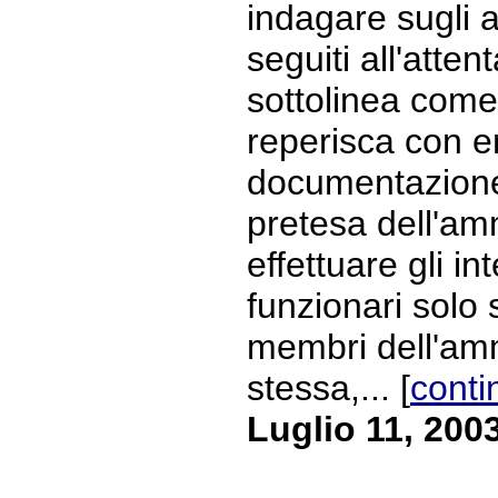
indagare sugli 
seguiti all'atten
sottolinea com
reperisca con en
documentazione
pretesa dell'am
effettuare gli in
funzionari solo 
membri dell'am
stessa,... [
conti
Luglio 11, 200