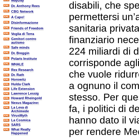
MayDay
disabili, che s
Dr. Anthony Rees
CBG Network
permettersi un’
A Capo!
Disinformazione
sanitaria priva
Friends of Freedom
Voglia di Terra
finanziario nec
Genitori contro
autismo
Safe minds
224 miliardi di 
Dr. Breggin
Polaris Institute
corrisponde agli 
WHALE
Rex Research
che vuole ridur
Dr. Rath
Horowitz
a ognuno il com
Hulda Clark
Life Extension
Lawrence Lessig
stesso. Per ques
Howard Rheingold
Nexus Magazine:
fa, i politici di d
La Leva di
Archimede
VirusMyth
hanno dato il 
La Cosmica
SARS
per rendere Me
What Really
Happened