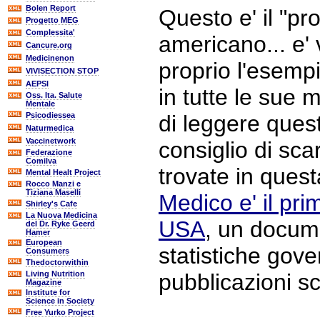
Bolen Report
Questo e' il "pr
Progetto MEG
Complessita'
americano... e' 
Cancure.org
Medicinenon
proprio l'esemp
VIVISECTION STOP
AEPSI
in tutte le sue 
Oss. Ita. Salute
Mentale
Psicodiessea
di leggere quest
Naturmedica
Vaccinetwork
consiglio di sca
Federazione
Comilva
trovate in ques
Mental Healt Project
Rocco Manzi e
Tiziana Maselli
Medico e' il pri
Shirley's Cafe
La Nuova Medicina
USA
, un docum
del Dr. Ryke Geerd
Hamer
European
statistiche gove
Consumers
Thedoctorwithin
Living Nutrition
pubblicazioni sc
Magazine
Institute for
Science in Society
Free Yurko Project