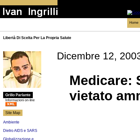
Home
Libertà Di Scelta Per La Propria Salute
Dicembre 12, 200
Medicare: S
vietato amm
Grillo Parlante
Informazioni on-line
Site Map
Ambiente
Dietro AIDS e SARS
Globalizzazione e