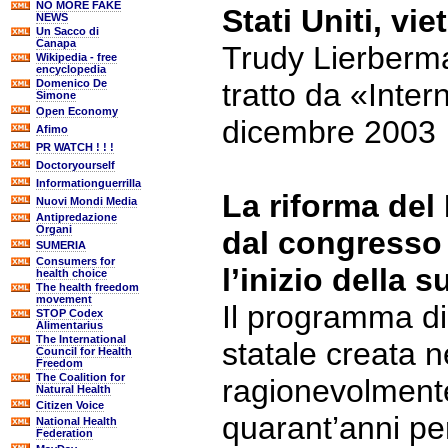
NO MORE FAKE
Stati Uniti, vi
NEWS
Un Sacco di
Canapa
Trudy Lierberm
Wikipedia - free
encyclopedia
Domenico De
tratto da «Inter
Simone
Open Economy
dicembre 2003
Afimo
PR WATCH ! ! !
Doctoryourself
Informationguerrilla
La riforma del
Nuovi Mondi Media
Antipredazione
Organi
dal congresso
SUMERIA
Consumers for
l’inizio della 
health choice
The health freedom
movement
Il programma di
STOP Codex
Alimentarius
The International
statale creata 
Council for Health
Freedom
The Coalition for
ragionevolment
Natural Health
Citizen Voice
quarant’anni per
National Health
Federation