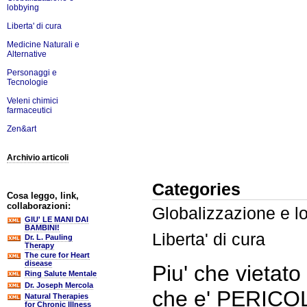
lobbying
Liberta' di cura
Medicine Naturali e
Alternative
Personaggi e
Tecnologie
Veleni chimici
farmaceutici
Zen&art
Archivio articoli
Categories
Cosa leggo, link,
collaborazioni:
Globalizzazione e l
GIU' LE MANI DAI
BAMBINI!
Liberta' di cura
Dr. L. Pauling
Therapy
The cure for Heart
disease
Piu' che vietato
Ring Salute Mentale
Dr. Joseph Mercola
che e' PERIC
Natural Therapies
for Chronic Illness