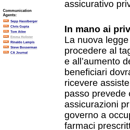
assicurativo pri
Communication
Agents:
Sepp Hasslberger
In mano ai priv
Chris Gupta
Tom Atlee
La nuova legge 
Emma Holister
Rinaldo Lampis
procedere al tag
Steve Bosserman
CA Journal
e all’aumento d
beneficiari dov
ricevere assist
passo prevede 
assicurazioni pr
governo a occupa
farmaci prescritt