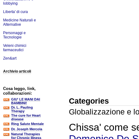
lobbying
Liberta' di cura
Medicine Naturali e
Alternative
Personaggi e
Tecnologie
Veleni chimici
farmaceutici
Zen&art
Archivio articoli
Cosa leggo, link,
collaborazioni:
Categories
GIU' LE MANI DAI
BAMBINI!
Dr. L. Pauling
Globalizzazione e l
Therapy
The cure for Heart
disease
Chissa' come se 
Ring Salute Mentale
Dr. Joseph Mercola
Natural Therapies
Domenico De 
for Chronic Illness