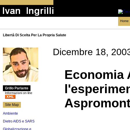
Home
Libertà Di Scelta Per La Propria Salute
Dicembre 18, 200
Economia A
l'esperimen
Grillo Parlante
Informazioni on-line
Aspromon
Site Map
Ambiente
Dietro AIDS e SARS
Globalizzazione e