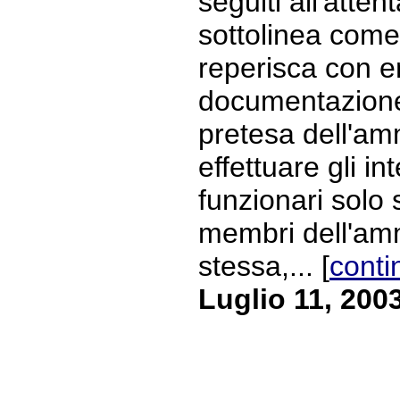
seguiti all'atten
sottolinea com
reperisca con en
documentazione
pretesa dell'am
effettuare gli in
funzionari solo 
membri dell'am
stessa,... [
conti
Luglio 11, 200