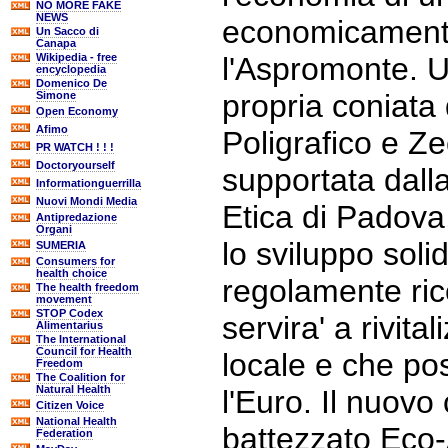
NO MORE FAKE
NEWS
economicament
Un Sacco di
Canapa
Wikipedia - free
l'Aspromonte. 
encyclopedia
Domenico De
propria coniata d
Simone
Open Economy
Afimo
Poligrafico e Ze
PR WATCH ! ! !
Doctoryourself
supportata dall
Informationguerrilla
Nuovi Mondi Media
Etica di Padova
Antipredazione
Organi
lo sviluppo soli
SUMERIA
Consumers for
health choice
regolamente ric
The health freedom
movement
STOP Codex
servira' a rivita
Alimentarius
The International
Council for Health
locale e che po
Freedom
The Coalition for
Natural Health
l'Euro. Il nuovo 
Citizen Voice
National Health
battezzato Eco
Federation