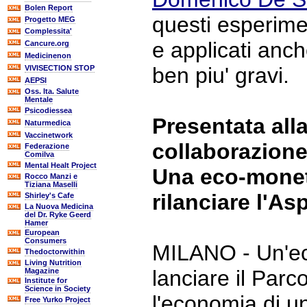
Bolen Report
questi esperime
Progetto MEG
Complessita'
e applicati anch
Cancure.org
Medicinenon
ben piu' gravi.
VIVISECTION STOP
AEPSI
Oss. Ita. Salute
Mentale
Psicodiessea
Presentata alla
Naturmedica
Vaccinetwork
collaborazion
Federazione
Comilva
Mental Healt Project
Una eco-monet
Rocco Manzi e
Tiziana Maselli
rilanciare l'A
Shirley's Cafe
La Nuova Medicina
del Dr. Ryke Geerd
Hamer
European
Consumers
MILANO - Un'e
Thedoctorwithin
Living Nutrition
lanciare il Parco
Magazine
Institute for
Science in Society
l'economia di u
Free Yurko Project