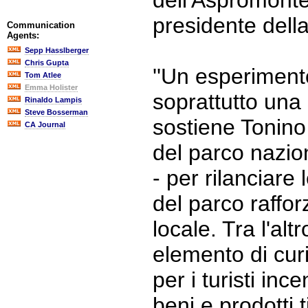
dell'Aspromonte
presidente dell
Communication
Agents:
Sepp Hasslberger
Chris Gupta
''Un esperimen
Tom Atlee
Emma Holister
soprattutto un
Rinaldo Lampis
Steve Bosserman
sostiene Tonino
CA Journal
del parco nazio
- per rilanciare l
del parco rafforz
locale. Tra l'altr
elemento di curi
per i turisti inc
beni e prodotti t