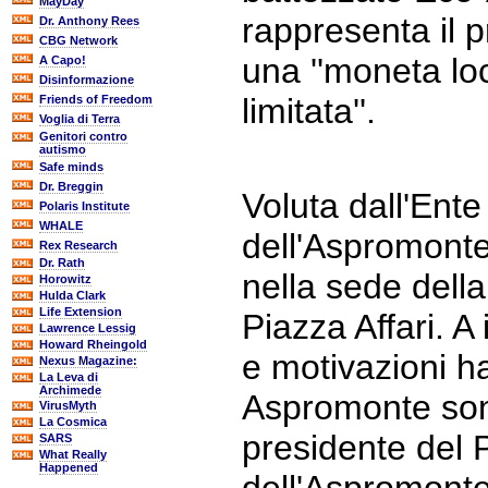
MayDay
rappresenta il 
Dr. Anthony Rees
CBG Network
una ''moneta lo
A Capo!
Disinformazione
limitata''.
Friends of Freedom
Voglia di Terra
Genitori contro
autismo
Safe minds
Dr. Breggin
Voluta dall'Ent
Polaris Institute
WHALE
dell'Aspromonte
Rex Research
Dr. Rath
nella sede dell
Horowitz
Hulda Clark
Life Extension
Piazza Affari. A 
Lawrence Lessig
Howard Rheingold
e motivazioni h
Nexus Magazine:
La Leva di
Archimede
Aspromonte son
VirusMyth
La Cosmica
presidente del 
SARS
What Really
Happened