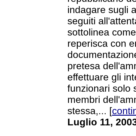
indagare sugli 
seguiti all'atten
sottolinea com
reperisca con en
documentazione
pretesa dell'am
effettuare gli in
funzionari solo 
membri dell'am
stessa,... [
conti
Luglio 11, 200