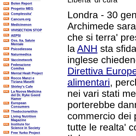
Bolen Report
Progetto MEG
Londra - 30 gen
Complessita'
Cancure.org
Archimede sara'
Medicinenon
VIVISECTION STOP
che si terra' pr
AEPSI
Oss. Ita. Salute
Mentale
la
ANH
sta sfid
Psicodiessea
Naturmedica
inglese chieden
Vaccinetwork
Federazione
Direttiva Europe
Comilva
Mental Healt Project
Rocco Manzi e
alimentari
, perc
Tiziana Maselli
Shirley's Cafe
nei vari stati m
La Nuova Medicina
del Dr. Ryke Geerd
Hamer
porterebbe danni
European
Consumers
Thedoctorwithin
commercio dei p
Living Nutrition
Magazine
tutte le realta' c
Institute for
Science in Society
Free Yurko Project