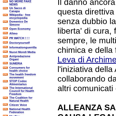
Il danno ancora
NO MORE FAKE
NEWS
Un Sacco di
questa direttiv
Canapa
Wikipedia - free
encyclopedia
senza dubbio la 
Domenico De
Simone
liberta' di cura
Open Economy
Afimo
sempre, le multi
PR WATCH ! ! !
Doctoryourself
chimica e della
Informationguerrilla
Nuovi Mondi Media
Antipredazione
Leva di Archim
Organi
SUMERIA
l'iniziativa dell
Consumers for
health choice
The health freedom
collaborando d
movement
STOP Codex
Alimentarius
altri comunicati
The International
Council for Health
Freedom
The Coalition for
Natural Health
ALLEANZA SA
Citizen Voice
National Health
Federation