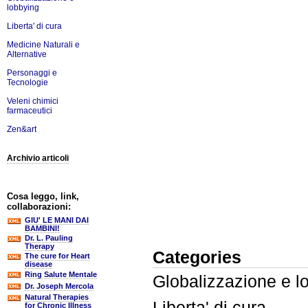
lobbying
Liberta' di cura
Medicine Naturali e
Alternative
Personaggi e
Tecnologie
Veleni chimici
farmaceutici
Zen&art
Archivio articoli
Cosa leggo, link,
collaborazioni:
GIU' LE MANI DAI
BAMBINI!
Dr. L. Pauling
Therapy
Categories
The cure for Heart
disease
Ring Salute Mentale
Globalizzazione e l
Dr. Joseph Mercola
Natural Therapies
Liberta' di cura
for Chronic Illness