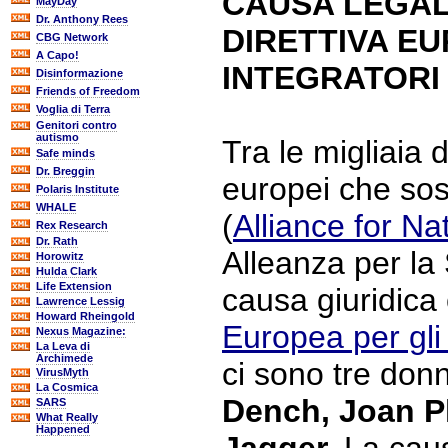
CAUSA LEGA
MayDay
Dr. Anthony Rees
DIRETTIVA EU
CBG Network
A Capo!
INTEGRATORI
Disinformazione
Friends of Freedom
Voglia di Terra
Genitori contro
autismo
Tra le migliaia 
Safe minds
Dr. Breggin
europei che so
Polaris Institute
WHALE
(
Alliance for Na
Rex Research
Dr. Rath
Alleanza per la 
Horowitz
Hulda Clark
Life Extension
causa giuridica
Lawrence Lessig
Howard Rheingold
Europea per gli 
Nexus Magazine:
La Leva di
Archimede
ci sono tre donn
VirusMyth
La Cosmica
Dench, Joan P
SARS
What Really
Happened