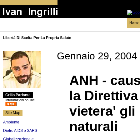
Home
Libertà Di Scelta Per La Propria Salute
Gennaio 29, 2004
ANH - caus
la Direttiv
Grillo Parlante
Informazioni on-line
vietera' gli
Site Map
naturali
Ambiente
Dietro AIDS e SARS
Globalizzazione e