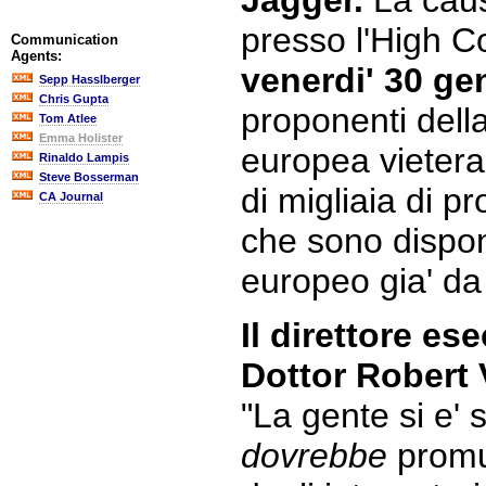
Jagger.
La caus
presso l'High C
Communication
Agents:
venerdi' 30 ge
Sepp Hasslberger
Chris Gupta
proponenti della
Tom Atlee
Emma Holister
europea vietera
Rinaldo Lampis
Steve Bosserman
di migliaia di pr
CA Journal
che sono dispon
europeo gia' da 
Il direttore es
Dottor Robert 
"La gente si e' s
dovrebbe
promu