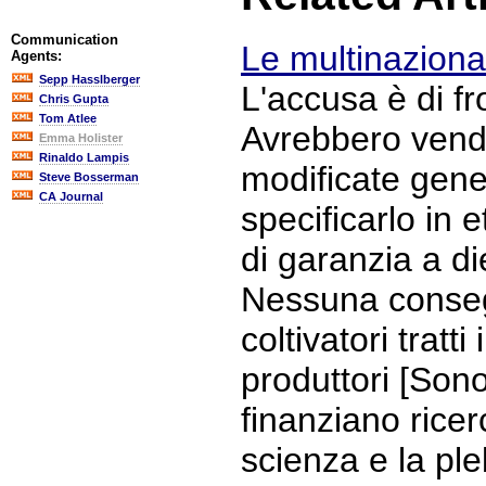
Communication
Le multinaziona
Agents:
Sepp Hasslberger
L'accusa è di f
Chris Gupta
Tom Atlee
Avrebbero vend
Emma Holister
Rinaldo Lampis
modificate gen
Steve Bosserman
CA Journal
specificarlo in 
di garanzia a di
Nessuna conseg
coltivatori tratt
produttori [Son
finanziano ricer
scienza e la ple