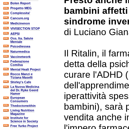
Presto anche in 
Bolen Report
bambini affett
Progetto MEG
Complessita'
sindrome inve
Cancure.org
Medicinenon
VIVISECTION STOP
di Luciano Gia
AEPSI
Oss. Ita. Salute
Mentale
Psicodiessea
Il Ritalin, il f
Naturmedica
Vaccinetwork
detta della psic
Federazione
Comilva
Mental Healt Project
curare l'ADHD (
Rocco Manzi e
Tiziana Maselli
dell'apprendime
Shirley's Cafe
La Nuova Medicina
del Dr. Ryke Geerd
iperattività spe
Hamer
European
Consumers
bambini), sarà 
Thedoctorwithin
Living Nutrition
Magazine
vendita anche in
Institute for
Science in Society
l'impero farmace
Free Yurko Project