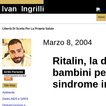
Home
Libertà Di Scelta Per La Propria Salute
Marzo 8, 2004
Ritalin, la
bambini pe
Grillo Parlante
Informazioni on-line
sindrome i
Site Map
Ambiente
Dietro AIDS e SARS
Globalizzazione e