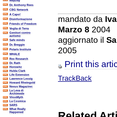
MayDay
Dr. Anthony Rees
CBG Network
A Capo!
mandato da
Iva
Disinformazione
Friends of Freedom
Marzo 8
2004
Voglia di Terra
Genitori contro
autismo
aggiornato il
Sa
Safe minds
Dr. Breggin
2005
Polaris Institute
WHALE
Rex Research
Print this arti
Dr. Rath
Horowitz
Hulda Clark
Life Extension
TrackBack
Lawrence Lessig
Howard Rheingold
Nexus Magazine:
La Leva di
Archimede
VirusMyth
La Cosmica
SARS
What Really
Related Art
Happened