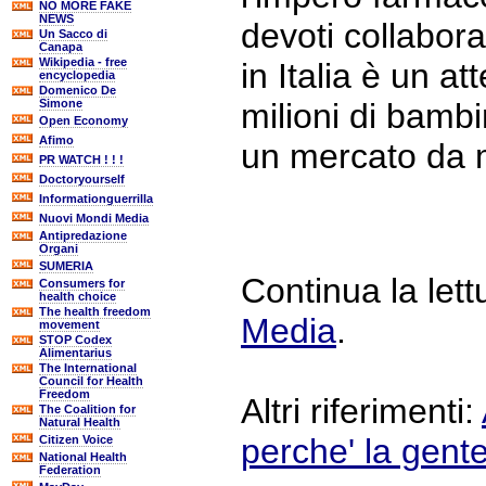
NO MORE FAKE
NEWS
devoti collabora
Un Sacco di
Canapa
Wikipedia - free
in Italia è un at
encyclopedia
Domenico De
Simone
milioni di bambin
Open Economy
Afimo
un mercato da mi
PR WATCH ! ! !
Doctoryourself
Informationguerrilla
Nuovi Mondi Media
Antipredazione
Organi
SUMERIA
Continua la let
Consumers for
health choice
The health freedom
Media
.
movement
STOP Codex
Alimentarius
The International
Council for Health
Freedom
Altri riferimenti:
The Coalition for
Natural Health
perche' la gente
Citizen Voice
National Health
Federation