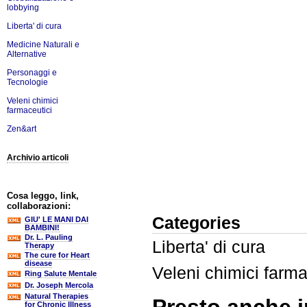
lobbying
Liberta' di cura
Medicine Naturali e
Alternative
Personaggi e
Tecnologie
Veleni chimici
farmaceutici
Zen&art
Archivio articoli
Cosa leggo, link,
collaborazioni:
Categories
GIU' LE MANI DAI
BAMBINI!
Dr. L. Pauling
Liberta' di cura
Therapy
The cure for Heart
disease
Veleni chimici farma
Ring Salute Mentale
Dr. Joseph Mercola
Natural Therapies
for Chronic Illness