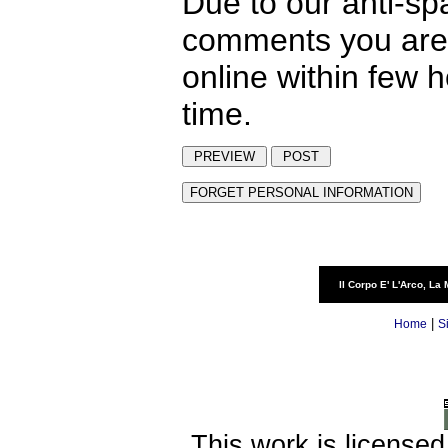
Due to our anti-sp
comments you are 
online within few 
time.
Il Corpo E' L'Arco, La 
|
Home
S
This work is license