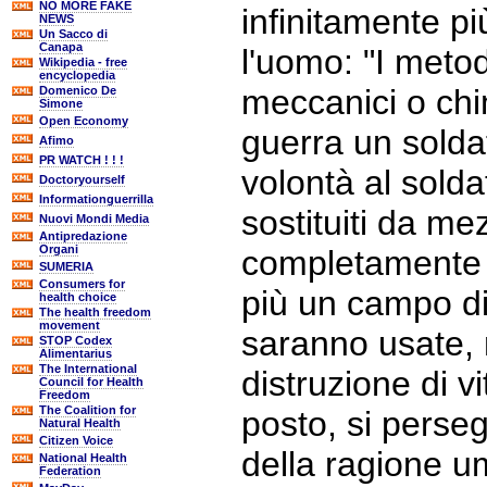
NO MORE FAKE
infinitamente pi
NEWS
Un Sacco di
Canapa
l'uomo: "I meto
Wikipedia - free
encyclopedia
meccanici o chim
Domenico De
Simone
Open Economy
guerra un solda
Afimo
PR WATCH ! ! !
volontà al sold
Doctoryourself
Informationguerrilla
sostituiti da mez
Nuovi Mondi Media
Antipredazione
Organi
completamente p
SUMERIA
Consumers for
più un campo di 
health choice
The health freedom
movement
saranno usate, 
STOP Codex
Alimentarius
The International
distruzione di vit
Council for Health
Freedom
The Coalition for
posto, si perse
Natural Health
Citizen Voice
della ragione u
National Health
Federation