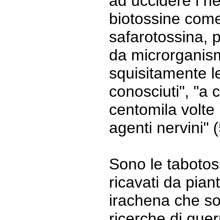
ad uccidere i ne
biotossine come
safarotossina, p
da microrganismi
squisitamente le
conosciuti", "a 
centomila volte 
agenti nervini" (
Sono le tabotos
ricavati da pian
irachena che so
ricerche di guer