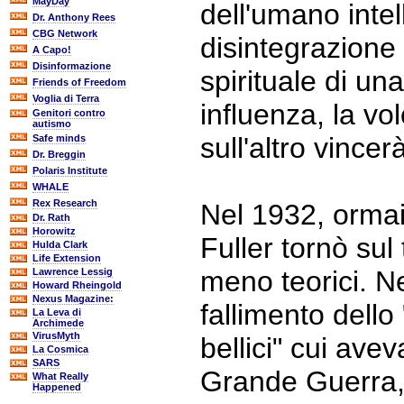
MayDay
dell'umano intell
Dr. Anthony Rees
CBG Network
disintegrazione 
A Capo!
Disinformazione
spirituale di un
Friends of Freedom
Voglia di Terra
influenza, la v
Genitori contro
autismo
sull'altro vincer
Safe minds
Dr. Breggin
Polaris Institute
WHALE
Rex Research
Nel 1932, orma
Dr. Rath
Horowitz
Fuller tornò sul
Hulda Clark
Life Extension
meno teorici. Ne
Lawrence Lessig
Howard Rheingold
Nexus Magazine:
fallimento dello
La Leva di
Archimede
VirusMyth
bellici" cui avev
La Cosmica
SARS
Grande Guerra, 
What Really
Happened