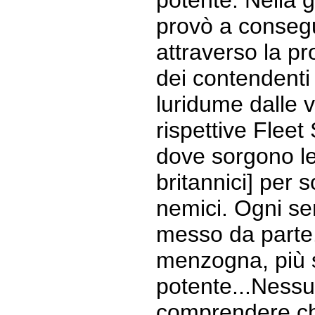
potente. Nella 
provò a consegu
attraverso la pr
dei contendenti
luridume dalle v
rispettive Fleet 
dove sorgono le 
britannici] per 
nemici. Ogni sen
messo da parte.
menzogna, più s
potente...Ness
comprendere ch