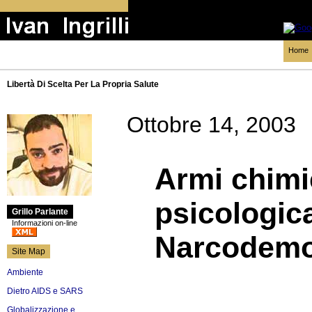
Home
Libertà Di Scelta Per La Propria Salute
Ottobre 14, 2003
Armi chimi
psicologic
Grillo Parlante
Informazioni on-line
Narcodemo
Site Map
Ambiente
Dietro AIDS e SARS
Globalizzazione e