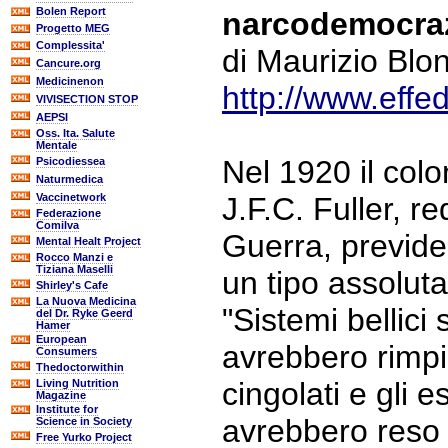
Bolen Report
narcodemocra
Progetto MEG
Complessita'
di Maurizio Blo
Cancure.org
Medicinenon
http://www.effe
VIVISECTION STOP
AEPSI
Oss. Ita. Salute
Mentale
Nel 1920 il colo
Psicodiessea
Naturmedica
Vaccinetwork
J.F.C. Fuller, 
Federazione
Comilva
Guerra, previde 
Mental Healt Project
Rocco Manzi e
Tiziana Maselli
un tipo assolu
Shirley's Cafe
La Nuova Medicina
"Sistemi bellici
del Dr. Ryke Geerd
Hamer
European
avrebbero rimpi
Consumers
Thedoctorwithin
cingolati e gli e
Living Nutrition
Magazine
Institute for
avrebbero reso 
Science in Society
Free Yurko Project