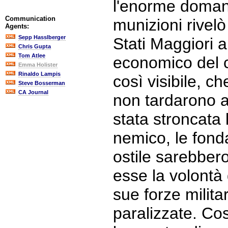
l'enorme domand
Communication
munizioni rivel
Agents:
Sepp Hasslberger
Stati Maggiori a
Chris Gupta
Tom Atlee
economico del c
Emma Holister
Rinaldo Lampis
così visibile, ch
Steve Bosserman
CA Journal
non tardarono a
stata stroncata l
nemico, le fond
ostile sarebber
esse la volontà 
sue forze milita
paralizzate. Così