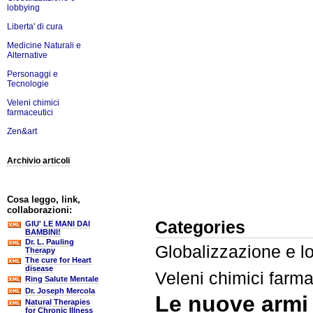
lobbying
Liberta' di cura
Medicine Naturali e
Alternative
Personaggi e
Tecnologie
Veleni chimici
farmaceutici
Zen&art
Archivio articoli
Cosa leggo, link,
collaborazioni:
Categories
GIU' LE MANI DAI
BAMBINI!
Dr. L. Pauling
Globalizzazione e l
Therapy
The cure for Heart
disease
Veleni chimici farma
Ring Salute Mentale
Dr. Joseph Mercola
Le nuove armi 
Natural Therapies
for Chronic Illness