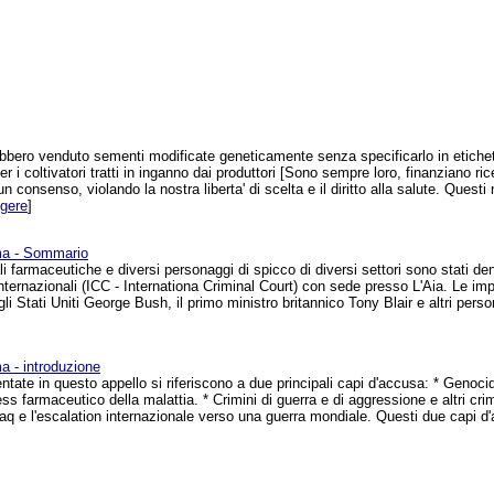
bbero venduto sementi modificate geneticamente senza specificarlo in etichet
i coltivatori tratti in inganno dai produttori [Sono sempre loro, finanziano ric
consenso, violando la nostra liberta' di scelta e il diritto alla salute. Questi
ggere
]
rma - Sommario
 farmaceutiche e diversi personaggi di spicco di diversi settori sono stati den
 internazionali (ICC - Internationa Criminal Court) con sede presso L'Aia. Le i
gli Stati Uniti George Bush, il primo ministro britannico Tony Blair e altri perso
a - introduzione
ntate in questo appello si riferiscono a due principali capi d'accusa: * Genocidio
 farmaceutico della malattia. * Crimini di guerra e di aggressione e altri cri
aq e l'escalation internazionale verso una guerra mondiale. Questi due capi d'a