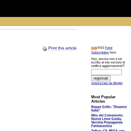
Print this article
RSS
Feed
Subscription
here
Hey, ancora non ti sei
iscritto al mio servizio di
notifica aggiornamenti?!
motorizzato da Bloglet
Most Popular
Articles
Beppe Grillo: "Disastro
Italia"
Mito del Colesterolo:
Nuove Linee Guida,
Vecchia Propaganda
Farmaceutica
Teflon: C8, PFOA uno