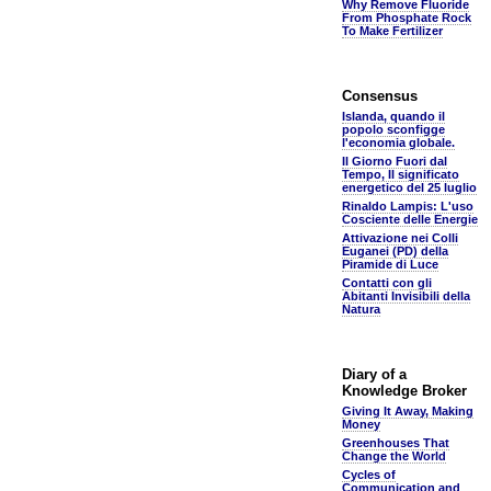
Why Remove Fluoride
From Phosphate Rock
To Make Fertilizer
Consensus
Islanda, quando il
popolo sconfigge
l'economia globale.
Il Giorno Fuori dal
Tempo, Il significato
energetico del 25 luglio
Rinaldo Lampis: L'uso
Cosciente delle Energie
Attivazione nei Colli
Euganei (PD) della
Piramide di Luce
Contatti con gli
Abitanti Invisibili della
Natura
Diary of a
Knowledge Broker
Giving It Away, Making
Money
Greenhouses That
Change the World
Cycles of
Communication and