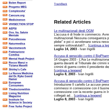
Bolen Report
TrackBack
Progetto MEG
Complessita'
Cancure.org
Medicinenon
Related Articles
VIVISECTION STOP
AEPSI
Le multinazionali degli OGM
Oss. Ita. Salute
L'accusa è di frode in commercio. Avre
Mentale
multinazionali Nessuna conseguenza per 
Psicodiessea
plebe" e poi ci avvelenano senza nessun 
Naturmedica
sempre sottovalutati?... [
continua a le
Vaccinetwork
Luglio 14, 2003
- Ivan Ingrilli
Federazione
Comilva
Accusa di genocidio contro il BigPha
Mental Healt Project
14 Giugno 2003 - L'Aia Le multinazionali
Rocco Manzi e
guerra davanti al Tribunale dei crimini
Tiziana Maselli
crimini di guerra contro il presidente de
Shirley's Cafe
[
continua a leggere
]
La Nuova Medicina
Luglio 8, 2003
- Ivan Ingrilli
del Dr. Ryke Geerd
Hamer
Accusa di genocidio contro il BigPharm
European
Introduzione Il cartello Le accuse prese
Consumers
commessi in connessione con il business
Thedoctorwithin
connessione con la recente guerra in Ir
Living Nutrition
collegati ad... [
continua a leggere
]
Magazine
Luglio 8, 2003
- Ivan Ingrilli
Institute for
Science in Society
Free Yurko Project