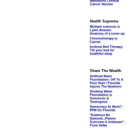
Mandatory Cervical
Cancer Vaccine
Health Supreme
Multiple sclerosis is
Lyme disease:
Anatomy of a cover-up
Chromotherapy in
Cancer
Inclined Bed Therapy:
Tilt your bed for
healthful sleep
Share The Wealth
Artificial Water
Fluoridation: Off To A
Poor Start / Fluoride
Injures The Newborn
Drinking Water
Fluoridation is
Genotoxic &
Teratogenic
Democracy At Work? -
PPM On Fluoride
"Evidence Be
Damned...Patient
Outcome Is Irrelevant" -
From Helke