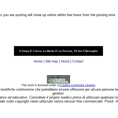
you are posting will show up online within few hours from the posting time.
Il Corpo E' L'Arco, La Mente E' La Freccia, TU Sei Il Bersaglio
|
|
|
Home
Site map
About
Contact
This work is licensed under a
Creative Commons License
.
 scientifiche controverse che potrebbero essere offensive per alcune persone b
genitori.
ativo ed educativo. Consultare il proprio medico prima di utilizzare qualsiasi 
iale sotto copyright viene utilizzato senza nessun fine commerciale. Prosit. 