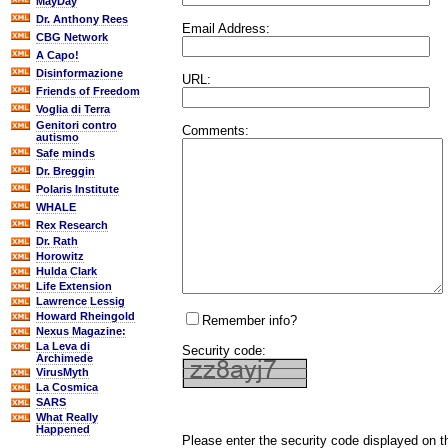
MayDay
Dr. Anthony Rees
Email Address:
CBG Network
A Capo!
Disinformazione
URL:
Friends of Freedom
Voglia di Terra
Genitori contro
Comments:
autismo
Safe minds
Dr. Breggin
Polaris Institute
WHALE
Rex Research
Dr. Rath
Horowitz
Hulda Clark
Life Extension
Lawrence Lessig
Howard Rheingold
Remember info?
Nexus Magazine:
La Leva di
Security code:
Archimede
VirusMyth
La Cosmica
SARS
What Really
Happened
Please enter the security code displayed on t