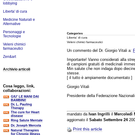
lobbying
Liberta' di cura
Medicine Naturali e
Alternative
Personaggi e
Categories
Tecnologie
Liberta' di cura
Veleni chimici farmaceutici
Veleni chimici
farmaceutici
Un commento del Dr. Giorgio Vitali a:
F
Zen&art
Importante! Vanno considerati alla streg
di campioni gratuiti di medicinali imme
Min salute che non indaga dopo diecine
Archivio articoli
stesse.
[ il tutto è ampiamente documentato ]
Cosa leggo, link,
Giorgio Vitali
collaborazioni:
Presidente della Federazione Nazionali
GIU' LE MANI DAI
BAMBINI!
Dr. L. Pauling
Therapy
The cure for Heart
mandato da
Ivan Ingrilli
il
Mercoledì
disease
aggiornato il
Sabato Settembre 24
200
Ring Salute Mentale
Dr. Joseph Mercola
Print this article
Natural Therapies
for Chronic Illness