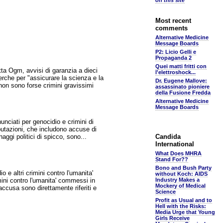
on this site
Most recent
comments
Alternative Medicine
Message Boards
P2: Licio Gelli e
Propaganda 2
Quei matti fritti con
ta Ogm, avvisi di garanzia a dieci
l'elettroshock...
erche per "assicurare la scienza e la
Dr. Eugene Mallove:
 non sono forse crimini gravissimi
assassinato pioniere
della Fusione Fredda
Alternative Medicine
Message Boards
unciati per genocidio e crimini di
mputazioni, che includono accuse di
naggi politici di spicco, sono...
Candida
International
What Does MHRA
Stand For??
Bono and Bush Party
 e altri crimini contro l'umanita'
without Koch: AIDS
mini contro l'umanita' commessi in
Industry Makes a
Mockery of Medical
ccusa sono direttamente riferiti e
Science
Profit as Usual and to
Hell with the Risks:
Media Urge that Young
Girls Receive