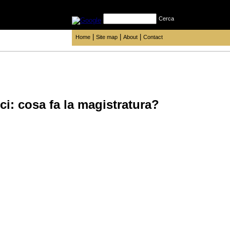
Cerca
|
|
|
Home
Site map
About
Contact
ci: cosa fa la magistratura?