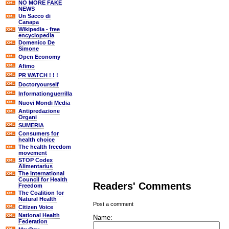
NO MORE FAKE
NEWS
Un Sacco di
Canapa
Wikipedia - free
encyclopedia
Domenico De
Simone
Open Economy
Afimo
PR WATCH ! ! !
Doctoryourself
Informationguerrilla
Nuovi Mondi Media
Antipredazione
Organi
SUMERIA
Consumers for
health choice
The health freedom
movement
STOP Codex
Alimentarius
The International
Council for Health
Readers' Comments
Freedom
The Coalition for
Natural Health
Post a comment
Citizen Voice
National Health
Name:
Federation