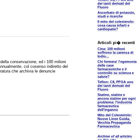
dei tanti derivati del
Fluoro
Ascorbato di potassio,
studi e ricerche
Il mito del colesterolo:
cosa causa infarti e
cardiopatie?
Articoli pi� recenti
Cina: 100 milioni
soffrono la carenza di
Iodio...
à della conservazione, ed i 100 milioni
Chi fermera' l'egemonia
delle case
annualmente, col cosenso indiretto del
farmaceutiche e il
ratura che archivia le denuncie
controllo su scienza e
salute?
Teflon: C8, PFOA uno
dei tanti derivati del
Fluoro
Statine, statine e
ancora statine per ogni
problema: l'industria
farmaceutica
dell'inganno
Mito del Colesterolo:
Nuove Linee Guida,
Vecchia Propaganda
Farmaceutica
Archive of all articles