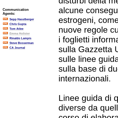
disturbi della 
alcune consegu
Communication
Agents:
estrogeni, come
Sepp Hasslberger
Chris Gupta
nuove regole c
Tom Atlee
Emma Holister
i foglietti infor
Rinaldo Lampis
Steve Bosserman
sulla Gazzetta U
CA Journal
sulle linee guid
sulla base di du
internazionali.
Linee guida di 
diverse da quell
corso di elabor