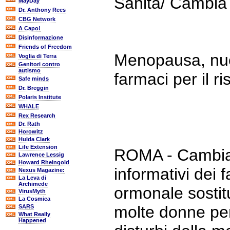
Sanità/ Cambia 
MayDay
Dr. Anthony Rees
CBG Network
A Capo!
Disinformazione
Friends of Freedom
Menopausa, nuov
Voglia di Terra
Genitori contro
autismo
farmaci per il r
Safe minds
Dr. Breggin
Polaris Institute
WHALE
Rex Research
Dr. Rath
Horowitz
Hulda Clark
Life Extension
ROMA - Cambiano
Lawrence Lessig
Howard Rheingold
informativi dei 
Nexus Magazine:
La Leva di
Archimede
ormonale sostit
VirusMyth
La Cosmica
molte donne per
SARS
What Really
Happened