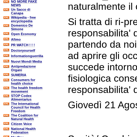
NO MORE FAKE
naturalmente i
NEWS
Un Sacco di
Canapa
Wikipedia - free
Si tratta di ri-p
encyclopedia
Domenico De
Simone
responsabilita' 
Open Economy
Afimo
partendo da no
PR WATCH ! ! !
Doctoryourself
ad aprire gli oc
Informationguerrilla
Nuovi Mondi Media
succede intorn
Antipredazione
Organi
fisiologica con
SUMERIA
Consumers for
health choice
responsabilita' d
The health freedom
movement
STOP Codex
Alimentarius
Giovedì 21 Ago
The International
Council for Health
Freedom
The Coalition for
Natural Health
Citizen Voice
National Health
Federation