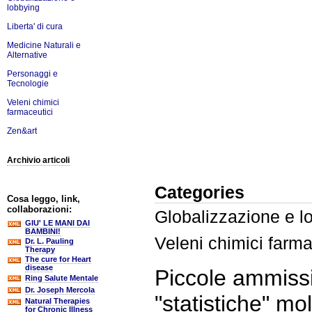
lobbying
Liberta' di cura
Medicine Naturali e
Alternative
Personaggi e
Tecnologie
Veleni chimici
farmaceutici
Zen&art
Archivio articoli
Categories
Cosa leggo, link,
collaborazioni:
Globalizzazione e l
GIU' LE MANI DAI
BAMBINI!
Veleni chimici farma
Dr. L. Pauling
Therapy
The cure for Heart
disease
Piccole ammiss
Ring Salute Mentale
Dr. Joseph Mercola
"statistiche" m
Natural Therapies
for Chronic Illness