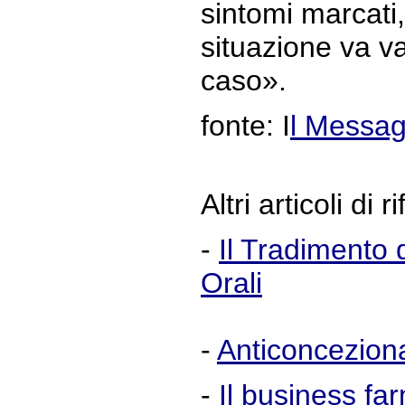
sintomi marcati,
situazione va v
caso».
fonte: I
l Messa
Altri articoli di 
-
Il Tradimento 
Orali
-
Anticoncezional
-
Il business fa