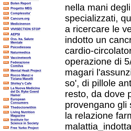
Bolen Report
nella mani degli
Progetto MEG
Complessita'
specializzati, q
Cancure.org
Medicinenon
a ricercare le 
VIVISECTION STOP
AEPSI
indotto un cancr
Oss. Ita. Salute
Mentale
Psicodiessea
cardio-circolato
Naturmedica
Vaccinetwork
operazione di 5
Federazione
Comilva
magari l'assunz
Mental Healt Project
Rocco Manzi e
Tiziana Maselli
so', di pillole a
Shirley's Cafe
La Nuova Medicina
resto, da dove 
del Dr. Ryke Geerd
Hamer
European
provengano gli
Consumers
Thedoctorwithin
Living Nutrition
la relazione fa
Magazine
Institute for
malattia_indotta
Science in Society
Free Yurko Project