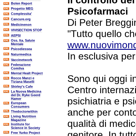
Il controllo de
Bolen Report
Psicofarmaci
Progetto MEG
Complessita'
Di Peter Breggin
Cancure.org
Medicinenon
VIVISECTION STOP
"Tutto quello che
AEPSI
Oss. Ita. Salute
www.nuovimondi
Mentale
Psicodiessea
In esclusiva pe
Naturmedica
Vaccinetwork
Federazione
Comilva
Mental Healt Project
Sono qui oggi in
Rocco Manzi e
Tiziana Maselli
Centro internazi
Shirley's Cafe
La Nuova Medicina
del Dr. Ryke Geerd
psichiatria e ps
Hamer
European
Consumers
anche per conto
Thedoctorwithin
Living Nutrition
Magazine
qualità di medic
Institute for
Science in Society
genitore. In tutt
Free Yurko Project