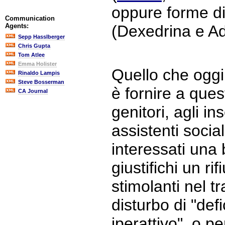
oppure forme d
Communication
Agents:
(Dexedrina e Ad
Sepp Hasslberger
Chris Gupta
Tom Atlee
Emma Holister
Quello che oggi
Rinaldo Lampis
Steve Bosserman
è fornire a ques
CA Journal
genitori, agli in
assistenti sociali
interessati una 
giustifichi un rif
stimolanti nel t
disturbo di "defi
iperattivo", o pe