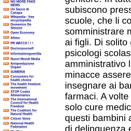
NO MORE FAKE
NEWS
subiscono press
Un Sacco di
Canapa
Wikipedia - free
scuole, che li c
encyclopedia
Domenico De
Simone
somministrare me
Open Economy
Afimo
ai figli. Di solito
PR WATCH ! ! !
Doctoryourself
psicologi scolast
Informationguerrilla
Nuovi Mondi Media
amministrativo 
Antipredazione
Organi
minacce asseren
SUMERIA
Consumers for
health choice
insegnare ai bam
The health freedom
movement
STOP Codex
farmaci. A volt
Alimentarius
The International
Council for Health
solo cure medic
Freedom
The Coalition for
Natural Health
questi bambini a
Citizen Voice
National Health
di delinquenza e
Federation