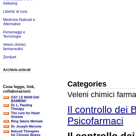
lobbying
Liberta' di cura
Medicine Naturali e
Alternative
Personaggi e
Tecnologie
Veleni chimici
farmaceutici
Zen&art
Archivio articoli
Categories
Cosa leggo, link,
collaborazioni:
Veleni chimici farma
GIU' LE MANI DAI
BAMBINI!
Dr. L. Pauling
Il controllo dei 
Therapy
The cure for Heart
disease
Psicofarmaci
Ring Salute Mentale
Dr. Joseph Mercola
Natural Therapies
for Chronic Illness