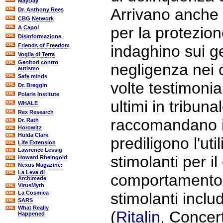
MayDay
Arrivano anche 
Dr. Anthony Rees
CBG Network
per la protezio
A Capo!
Disinformazione
Friends of Freedom
indaghino sui ge
Voglia di Terra
Genitori contro
negligenza nei co
autismo
Safe minds
volte testimoni
Dr. Breggin
Polaris Institute
ultimi in tribun
WHALE
Rex Research
raccomandano i
Dr. Rath
Horowitz
Hulda Clark
prediligono l'uti
Life Extension
Lawrence Lessig
stimolanti per il
Howard Rheingold
Nexus Magazine:
La Leva di
comportamento.
Archimede
VirusMyth
La Cosmica
stimolanti inclu
SARS
What Really
(
Ritalin
, Concer
Happened